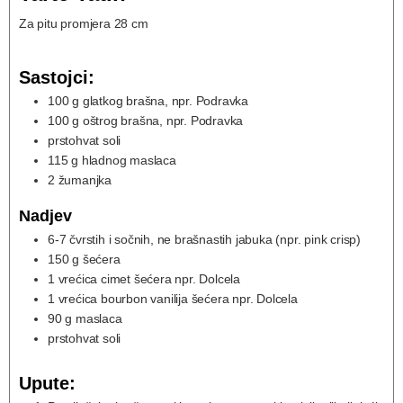
Za pitu promjera 28 cm
Sastojci:
100
g
glatkog brašna, npr. Podravka
100
g
oštrog brašna, npr. Podravka
prstohvat soli
115
g
hladnog maslaca
2
žumanjka
Nadjev
6-7
čvrstih i sočnih, ne brašnastih jabuka (npr. pink crisp)
150
g
šećera
1
vrećica
cimet šećera npr. Dolcela
1
vrećica
bourbon vanilija šećera npr. Dolcela
90
g
maslaca
prstohvat soli
Upute: