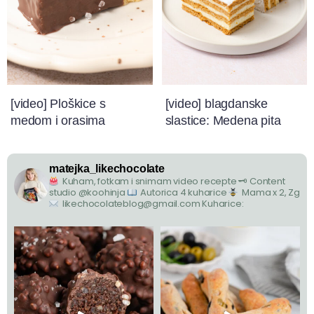
[video] Ploškice s
[video] blagdanske
medom i orasima
slastice: Medena pita
matejka_likechocolate
Kuham, fotkam i snimam video recepte
🗝 Content
studio @koohinja
Autorica 4 kuharice
Mama x 2, Zg
likechocolateblog@gmail.com
Kuharice: