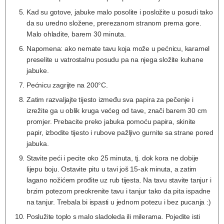
Kad su gotove, jabuke malo posolite i posložite u posudi tako
da su uredno složene, prerezanom stranom prema gore.
Malo ohladite, barem 30 minuta.
Napomena: ako nemate tavu koja može u pećnicu, karamel
preselite u vatrostalnu posudu pa na njega složite kuhane
jabuke.
Pećnicu zagrijte na 200°C.
Zatim razvaljajte tijesto između sva papira za pečenje i
izrežite ga u oblik kruga većeg od tave, znači barem 30 cm
promjer. Prebacite preko jabuka pomoću papira, skinite
papir, izbodite tijesto i rubove pažljivo gurnite sa strane pored
jabuka.
Stavite peći i pecite oko 25 minuta, tj. dok kora ne dobije
lijepu boju. Ostavite pitu u tavi još 15-ak minuta, a zatim
lagano nožićem prođite uz rub tijesta. Na tavu stavite tanjur i
brzim potezom preokrenite tavu i tanjur tako da pita ispadne
na tanjur. Trebala bi ispasti u jednom potezu i bez pucanja :)
Poslužite toplo s malo sladoleda ili milerama. Pojedite isti