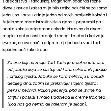
slastičarstva, Francuskoj. Mogla sam odabrati razne
divne slastice i zaista mi je bilo teško odlučiti se za samo
jednu, no Tarte Tatin je jedan od mojih omiljenih kolača i
željela sam zaista istražiti više o njemu i pripremiti ga
onako kako je pripreman nekada. Naravno da nisam
mogla u potpunosti prenijeti recept i metoda kakva je
izvorno, no ovaj način pripreme je jednostavan i tart
ispadne baš kako treba.
Za one koji ne znaju: Tart Tatin je preokrenuta pita
od jabuka koja se sastoji od karameliziranih jabuka
i prhkog tijesta. Jabuke se karameliziraju u posudi
debljeg dna, zatim se prekrivaju slojem tijesta i
peku u pećnici. Nakon pečenja, pita se izvrne na
tanjur i posluži s malo sladoleda ili creme fraichea
(kod nas ga nema, ali mileram je sličan).