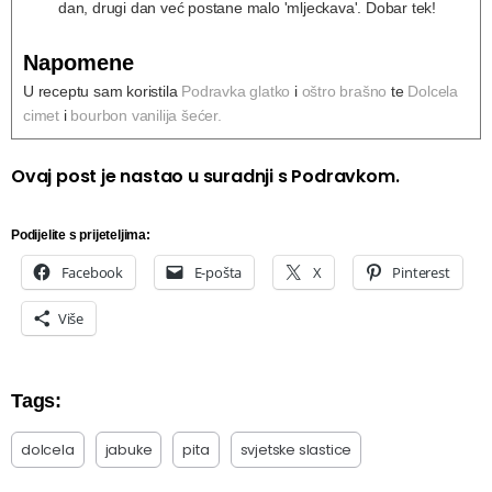
dan, drugi dan već postane malo 'mljeckava'. Dobar tek!
Napomene
U receptu sam koristila
Podravka glatko
i
oštro brašno
te
Dolcela
cimet
i
bourbon vanilija šećer.
Ovaj post je nastao u suradnji s Podravkom.
Podijelite s prijeteljima:
Facebook
E-pošta
X
Pinterest
Više
Tags:
dolcela
jabuke
pita
svjetske slastice