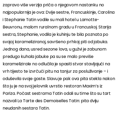
zapravo više verzija priča o njegovom nastanku no
najpopularnija je ova: Dvije sestre, Francuskinje, Carolina
i Stephanie Tatin vodile su mali hotel u Lamotte-
Beuvronu, malom ruralnom gradu u Francuskoj. Starija
sestra, Stephanie, vodila je kuhinju te bila poznata po
svojoj karameliziranoj, savršeno prhkoj piti od jabuka.
Jednog dana, usred sezone lova, u gužvi je zabunom
predugo kuhala jabuke pa su se malo previše
karamelizirale no odlučila je spasiti stvar stavljajući na
vrh tijesto te izvrčući pitu na tanjur za posluživanje – i
oduševila svoje goste. Slavu je pak ova pita stekla nakon
što ju je na svoj jelovnik uvrstio restoran Maxim’s iz
Pariza. Počast sestrama Tatin odali su time što su tart
nazvali La Tarte des Demoiselles Tatin: pita dviju
neudanih sestara Tatin.