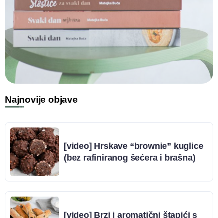
Najnovije objave
[video] Hrskave “brownie” kuglice
(bez rafiniranog šećera i brašna)
[video] Brzi i aromatični štapići s