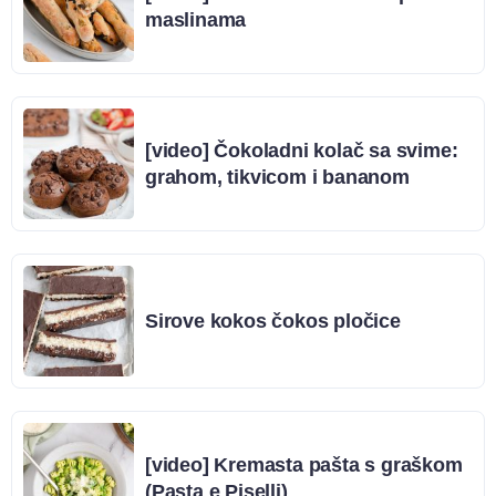
maslinama
[video] Čokoladni kolač sa svime:
grahom, tikvicom i bananom
Sirove kokos čokos pločice
[video] Kremasta pašta s graškom
(Pasta e Piselli)