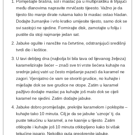
Pomiješajte brašna, sol i maslac pa u multipraktiku ili trljajući
među dlanovima napravite mrvičasto tijeesto. Važno je da
tijesto što manje dirate rukama kako bi maslac ostao hladan.
Dodajte žumanjke i vrlo kratko umijesite tijesto, samo dok se
svi sastojci ne sjedine. Formirajte disk, zamotajte u foliju i
pustite da stoji najmanje jedan sat.
Jabuke ogulite i narežite na četvrtine, odstranjujući središnji
tvrdi dio i koštice.
U tavi debljeg dna (najbolja bi bila tava od lijevanog željeza)
karamelizirajte šećer – znači sve tri vrste šećera kuhajte na
srednje jakoj vatri uz često miješanje pazeći da karamel ne
zagori. Vjerojatno će vam se stvoriti grudice, no kuhajte i
miješajte dok se sve grudice ne otope. Zatim u karamel
pažljivo dodajte maslac pa kuhajte još malo dok se cijeli
karamel ne sjedini. Zatim dodajte jabuke.
Jabuke dobro promiješajte, prekrijte karamelom i poklopite –
kuhajte tako 10 minuta. Cilj je da se jabuke 'uznoje' tj. da
puste tekućinu u karamel, a ne kasnije u tijesto. Zatim
otklopite i kuhajte još 10 minuta otklopljeno kako bi višak
tekućine ispario. Nekoliko puta preokrenite jabuke.