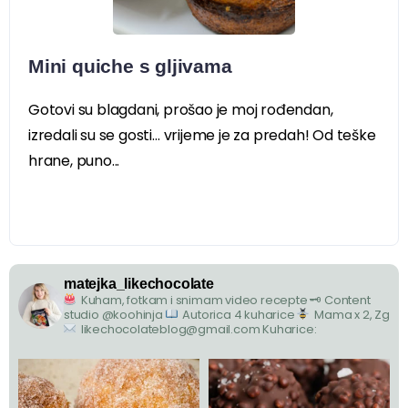
Mini quiche s gljivama
Gotovi su blagdani, prošao je moj rođendan,
izredali su se gosti… vrijeme je za predah! Od teške
hrane, puno...
matejka_likechocolate
Kuham, fotkam i snimam video recepte
🗝 Content
studio @koohinja
Autorica 4 kuharice
Mama x 2, Zg
likechocolateblog@gmail.com
Kuharice: