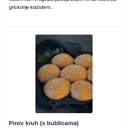
grickanje kad idem...
Pirov kruh (s bublicama)