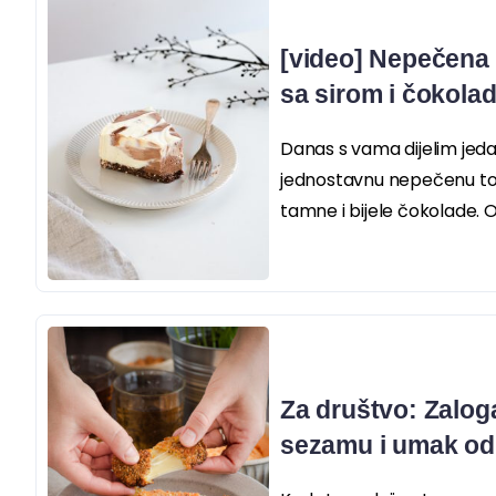
[video] Nepečena
sa sirom i čokola
Danas s vama dijelim jed
jednostavnu nepečenu tor
tamne i bijele čokolade. Ov
Za društvo: Zalog
sezamu i umak od