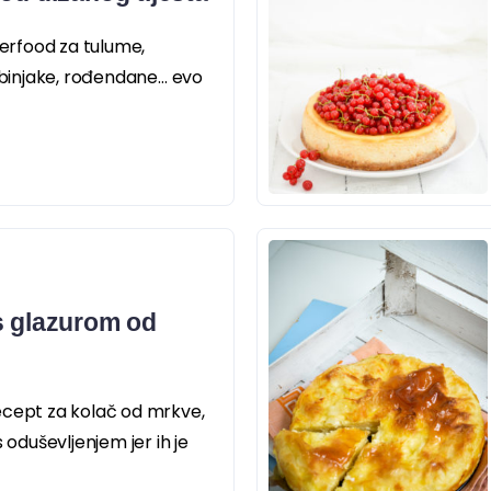
nerfood za tulume,
babinjake, rođendane… evo
s glazurom od
ecept za kolač od mrkve,
 oduševljenjem jer ih je