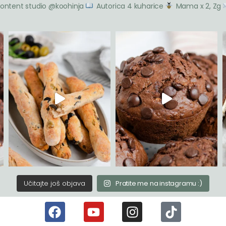
ontent studio @koohinja
Autorica 4 kuharice
Mama x 2, Zg
Učitajte još objava
Pratite me na instagramu :)