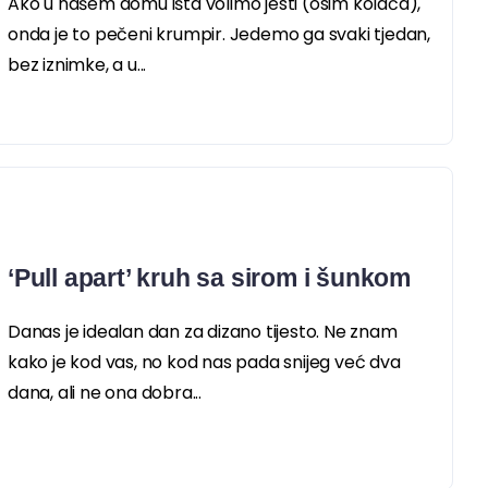
Ako u našem domu išta volimo jesti (osim kolača),
onda je to pečeni krumpir. Jedemo ga svaki tjedan,
bez iznimke, a u...
‘Pull apart’ kruh sa sirom i šunkom
Danas je idealan dan za dizano tijesto. Ne znam
kako je kod vas, no kod nas pada snijeg već dva
dana, ali ne ona dobra...