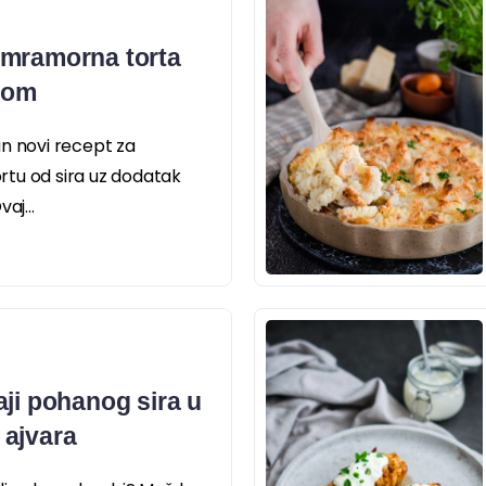
 mramorna torta
dom
an novi recept za
tu od sira uz dodatak
aj...
aji pohanog sira u
 ajvara