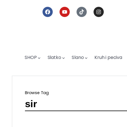
SHOP
Slatko
Slano
Kruh i peciva
Browse Tag
sir