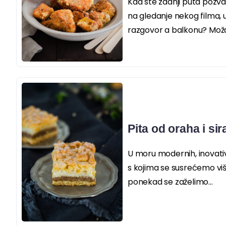
Kad ste zadnji puta pozva
na gledanje nekog filma, 
razgovor a balkonu? Možd
Pita od oraha i sir
U moru modernih, inovativ
s kojima se susrećemo vi
ponekad se zaželimo...