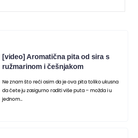
[video] Aromatična pita od sira s
ružmarinom i češnjakom
Ne znam što reći osim da je ova pita toliko ukusna
da ćete ju zasigurno raditi više puta – možda i u
jednom...