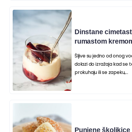
Dinstane cimetaste
rumastom kremom
Šljive su jedno od onog v
dolazi do izražaja kad se 
prokuhaju ili se zapeku,...
Punjene školjkice 