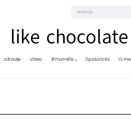
like chocolate
zdravije
Video
#momlife
Tips&tricks
O me