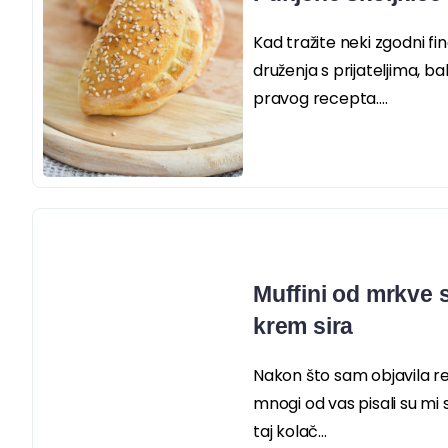
Kad tražite neki zgodni fi
druženja s prijateljima, 
pravog recepta....
Muffini od mrkve 
krem sira
Nakon što sam objavila r
mnogi od vas pisali su mi s
taj kolač...