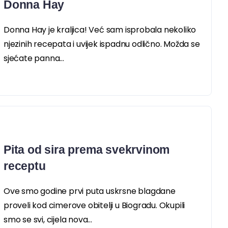
Donna Hay
Donna Hay je kraljica! Već sam isprobala nekoliko
njezinih recepata i uvijek ispadnu odlično. Možda se
sjećate panna...
Pita od sira prema svekrvinom
receptu
Ove smo godine prvi puta uskrsne blagdane
proveli kod cimerove obitelji u Biogradu. Okupili
smo se svi, cijela nova...