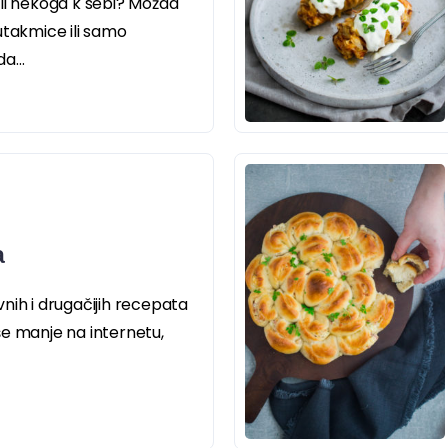
li nekoga k sebi? Možda
utakmice ili samo
a...
a
nih i drugačijih recepata
še manje na internetu,