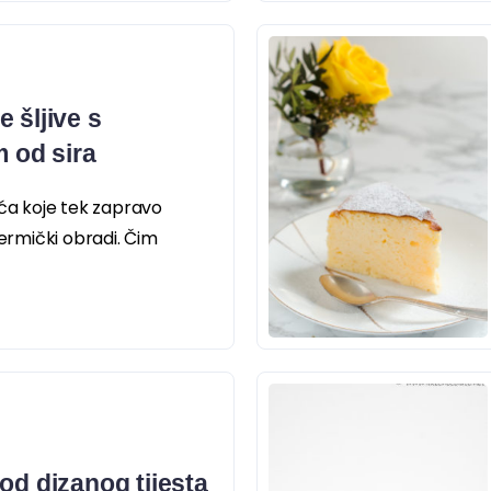
 šljive s
 od sira
oća koje tek zapravo
termički obradi. Čim
od dizanog tijesta