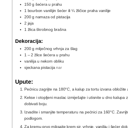
150
g
šećera u prahu
1
bourbon vanilijin šećer ili ¼ žličice praha vanilije
200
g
namaza od pistacija
2
jaja
1
žlica škrobnog brašna
Dekoracija:
200
g
mliječnog vrhnja za šlag
1
– 2 žlice šećera u prahu
vanilija u nekom obliku
sjeckana pistacija
nar
Upute:
Pećnicu zagrijte na 180°C, a kalup za tortu izvana obložite 
Kekse i otopljeni maslac izmiješajte i utisnite u dno kalupa
dobivati boju.
Izvadite i smanjite temperaturu na pećnici za 160°C. Zavrijte 
podlogom.
Za kremu prvo miksajte krem sir, vrhnje, vaniliju i šećer d