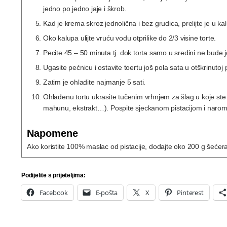
jedno po jedno jaje i škrob.
Kad je krema skroz jednolična i bez grudica, prelijte je u ka
Oko kalupa ulijte vruću vodu otprilike do 2/3 visine torte.
Pecite 45 – 50 minuta tj. dok torta samo u sredini ne bude
Ugasite pećnicu i ostavite toertu još pola sata u otškrinutoj 
Zatim je ohladite najmanje 5 sati.
Ohlađenu tortu ukrasite tučenim vrhnjem za šlag u koje ste d
mahunu, ekstrakt…). Pospite sjeckanom pistacijom i narom i
Napomene
Ako koristite 100% maslac od pistacije, dodajte oko 200 g šećer
Podijelite s prijeteljima:
Facebook
E-pošta
X
Pinterest