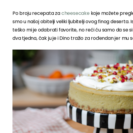
Po broju recepata za
cheesecake
koje možete pregle
smo u našoj obitelji veliki ljubitelji ovog finog desert
teško mi je odabrati favorite, no reći ću samo da se si
dva tjedna, čak ju je i Dino tražio za rođendan jer mu se