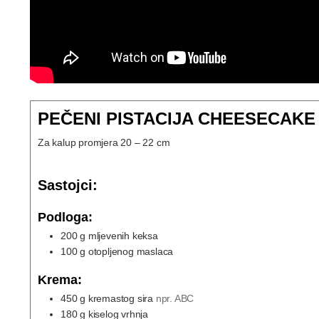
PEČENI PISTACIJA CHEESECAKE
Za kalup promjera 20 – 22 cm
Sastojci:
Podloga:
200
g
mljevenih keksa
100
g
otopljenog maslaca
Krema:
450
g
kremastog sira
npr. ABC
180
g
kiselog vrhnja