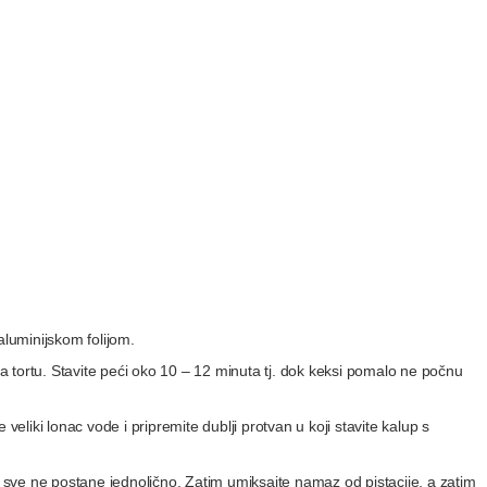
aluminijskom folijom.
 za tortu. Stavite peći oko 10 – 12 minuta tj. dok keksi pomalo ne počnu
veliki lonac vode i pripremite dublji protvan u koji stavite kalup s
ok sve ne postane jednolično. Zatim umiksajte namaz od pistacije, a zatim