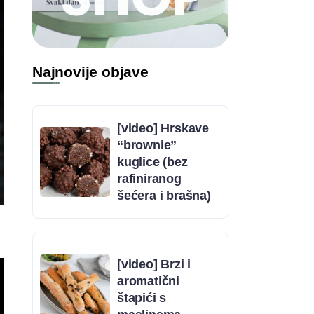
Najnovije objave
[video] Hrskave
“brownie”
kuglice (bez
rafiniranog
šećera i brašna)
[video] Brzi i
aromatični
štapići s