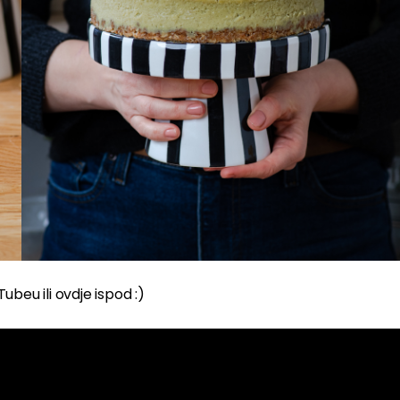
beu ili ovdje ispod :)