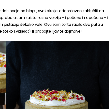
dati ovdje na blogu, svakako je jednostavno zaključiti da
a. Isprobala sam zaista razne verzije – i pečene i nepečene – i
r i pistacija itekako vole. Ovu sam tortu radila dva puta u
 toliko svidjela :) Isprobajte i javite dojmove!