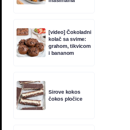
maslinama
[video] Čokoladni
kolač sa svime:
grahom, tikvicom
i bananom
Sirove kokos
čokos pločice