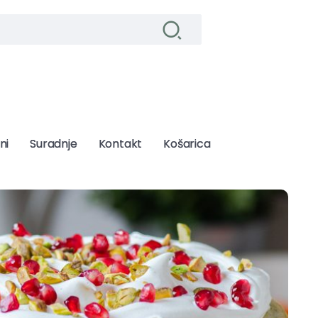
ni
ni
Suradnje
Suradnje
Kontakt
Kontakt
Košarica
Košarica