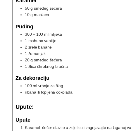
Karamel
50
g
smeđeg šećera
10
g
maslaca
Puding
300
+ 100 ml mlijeka
1
mahuna vanilije
2
zrele banane
1
žumanjak
20
g
smeđeg šećera
1
žlica škrobnog brašna
Za dekoraciju
100
ml
vrhnja za šlag
ribana ili topljena čokolada
Upute:
Upute
Karamel: šećer stavite u zdjelicu i zagrijavajte na laganoj va