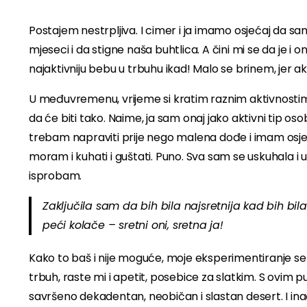
Postajem nestrpljiva. I cimer i ja imamo osjećaj da s
mjeseci i da stigne naša buhtlica. A čini mi se da je i 
najaktivniju bebu u trbuhu ikad! Malo se brinem, jer ak
U međuvremenu, vrijeme si kratim raznim aktivnostima
da će biti tako. Naime, ja sam onaj jako aktivni tip o
trebam napraviti prije nego malena dođe i imam osje
moram i kuhati i guštati. Puno. Sva sam se uskuhala i 
isprobam.
Zaključila sam da bih bila najsretnija kad bih bi
peći kolače – sretni oni, sretna ja!
Kako to baš i nije moguće, moje eksperimentiranje se s
trbuh, raste mi i apetit, posebice za slatkim. S ovim 
savršeno dekadentan, neobičan i slastan desert. I i