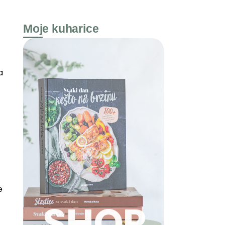
Moje kuharice
a
e
SHOP