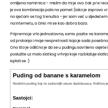
omiljena namirnica – mislim da mi je ovo čak prvi re
je ova kombinacija pala na pamet (iako je zapravo vr
no sjećam se tog trenutka – jer sam već u sljedećem 
na internetu, a činio mi se kao dobra baza.
Priprema je vrlo jednostavna, samo pazite na karamel
od prskanja i moje nespretnosti koja je sada posebno 
Ono što je odlično je da se u pudingu savršeno osjet
poslužite uz malo slatkog vrhnja koje razblažuje slatk
isplati se :)
Puding od banane s karamelom
Neobični puding koji će zadovoljiti ukuse sladokusaca. Količina je
Sastojci: