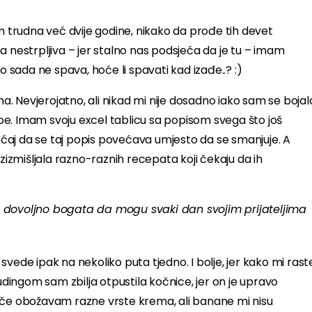
am trudna već dvije godine, nikako da prođe tih devet
ona nestrpljiva – jer stalno nas podsjeća da je tu – imam
o sada ne spava, hoće li spavati kad izađe..? :)
. Nevjerojatno, ali nikad mi nije dosadno iako sam se bojal
sobe. Imam svoju excel tablicu sa popisom svega što još
ćaj da se taj popis povećava umjesto da se smanjuje. A
uzizmišljala razno-raznih recepata koji čekaju da ih
la dovoljno bogata da mogu svaki dan svojim prijateljima
vede ipak na nekoliko puta tjedno. I bolje, jer kako mi rast
pudingom sam zbilja otpustila kočnice, jer on je upravo
nače obožavam razne vrste krema, ali banane mi nisu