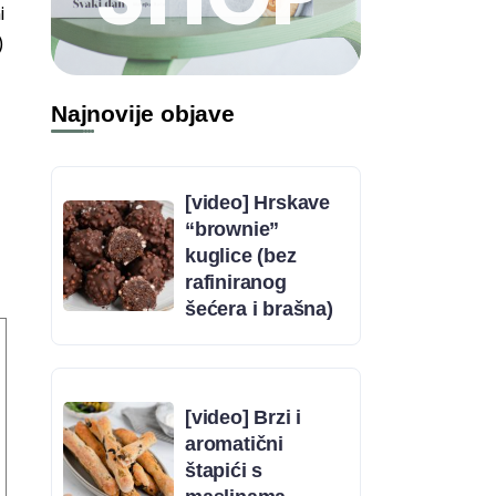
i
)
Najnovije objave
[video] Hrskave
“brownie”
kuglice (bez
rafiniranog
šećera i brašna)
[video] Brzi i
aromatični
štapići s