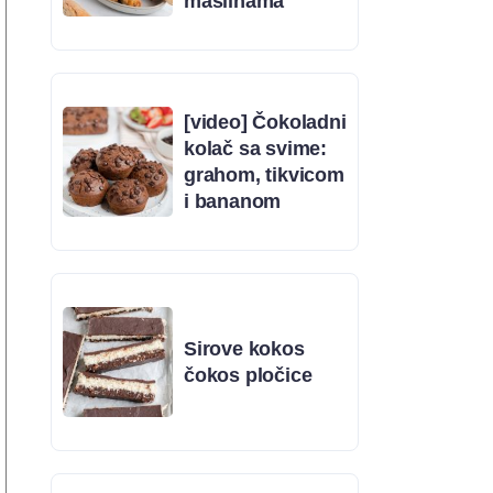
maslinama
[video] Čokoladni
kolač sa svime:
grahom, tikvicom
i bananom
Sirove kokos
čokos pločice