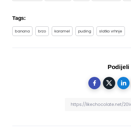
Tags:
banana
brzo
karamel
puding
slatko vrhnje
Podijeli