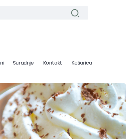
ni
ni
Suradnje
Suradnje
Kontakt
Kontakt
Košarica
Košarica