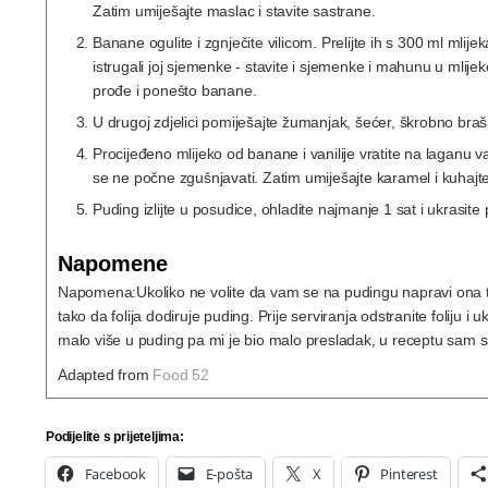
Zatim umiješajte maslac i stavite sastrane.
Banane ogulite i zgnječite vilicom. Prelijte ih s 300 ml mlije
istrugali joj sjemenke - stavite i sjemenke i mahunu u mlijek
prođe i ponešto banane.
U drugoj zdjelici pomiješajte žumanjak, šećer, škrobno brašn
Procijeđeno mlijeko od banane i vanilije vratite na laganu v
se ne počne zgušnjavati. Zatim umiješajte karamel i kuhajte
Puding izlijte u posudice, ohladite najmanje 1 sat i ukrasite
Napomene
Napomena:
Ukoliko ne volite da vam se na pudingu napravi ona tv
tako da folija dodiruje puding. Prije serviranja odstranite foliju i u
malo više u puding pa mi je bio malo presladak, u receptu sam sman
Adapted from
Food 52
Podijelite s prijeteljima:
Facebook
E-pošta
X
Pinterest