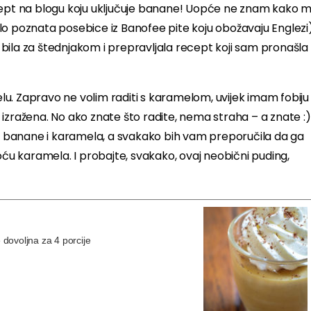
cept na blogu koju uključuje banane! Uopće ne znam kako m
lo poznata posebice iz Banofee pite koju obožavaju Englezi
bila za štednjakom i prepravljala recept koji sam pronašla
u. Zapravo ne volim raditi s karamelom, uvijek imam fobiju
izražena. No ako znate što radite, nema straha – a znate :)
e i banane i karamela, a svakako bih vam preporučila da ga
oću karamela. I probajte, svakako, ovaj neobični puding,
 dovoljna za 4 porcije