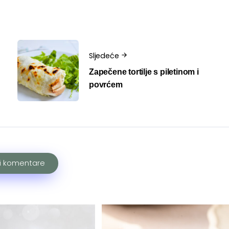
Sljedeće
Zapečene tortilje s piletinom i
povrćem
ži komentare