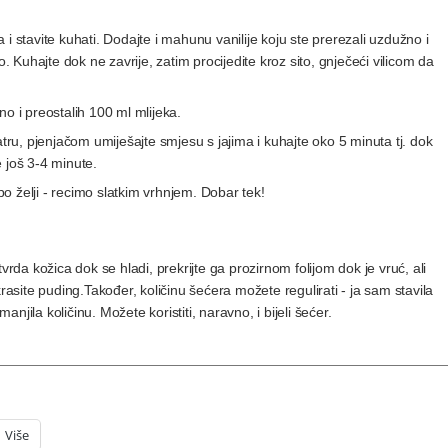
ka i stavite kuhati. Dodajte i mahunu vanilije koju ste prerezali uzdužno i
o. Kuhajte dok ne zavrije, zatim procijedite kroz sito, gnječeći vilicom da
o i preostalih 100 ml mlijeka.
atru, pjenjačom umiješajte smjesu s jajima i kuhajte oko 5 minuta tj. dok
 još 3-4 minute.
 po želji - recimo slatkim vrhnjem. Dobar tek!
rda kožica dok se hladi, prekrijte ga prozirnom folijom dok je vruć, ali
krasite puding.
Također, količinu šećera možete regulirati - ja sam stavila
jila količinu. Možete koristiti, naravno, i bijeli šećer.
Više