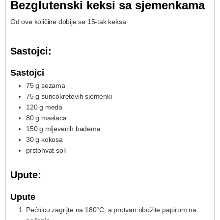
Bezglutenski keksi sa sjemenkama
Od ove količine dobije se 15-tak keksa
Sastojci:
Sastojci
75
g
sezama
75
g
suncokretovih sjemenki
120
g
meda
80
g
maslaca
150
g
mljevenih badema
30
g
kokosa
prstohvat soli
Upute:
Upute
Pećnicu zagrijte na 180°C, a protvan obožite papirom na