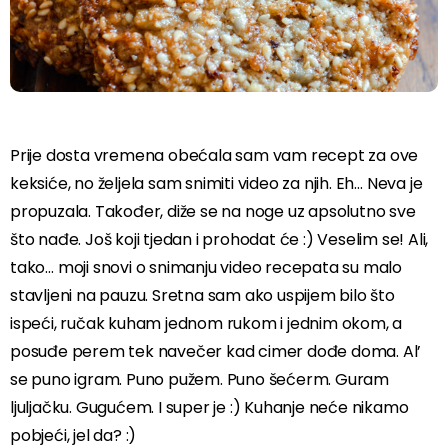
Prije dosta vremena obećala sam vam recept za ove
keksiće, no željela sam snimiti video za njih. Eh… Neva je
propuzala. Također, diže se na noge uz apsolutno sve
što nađe. Još koji tjedan i prohodat će :) Veselim se! Ali,
tako… moji snovi o snimanju video recepata su malo
stavljeni na pauzu. Sretna sam ako uspijem bilo što
ispeći, ručak kuham jednom rukom i jednim okom, a
posuđe perem tek navečer kad cimer dođe doma. Al’
se puno igram. Puno pužem. Puno šećerm. Guram
ljuljačku. Gugućem. I super je :) Kuhanje neće nikamo
pobjeći, jel da? :)