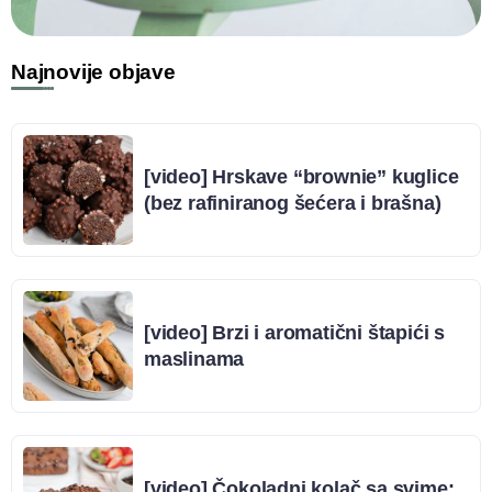
Najnovije objave
[video] Hrskave “brownie” kuglice
(bez rafiniranog šećera i brašna)
[video] Brzi i aromatični štapići s
maslinama
[video] Čokoladni kolač sa svime: