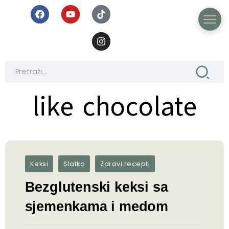
like chocolate
like chocolate
Keksi
Slatko
Zdravi recepti
Bezglutenski keksi sa
sjemenkama i medom