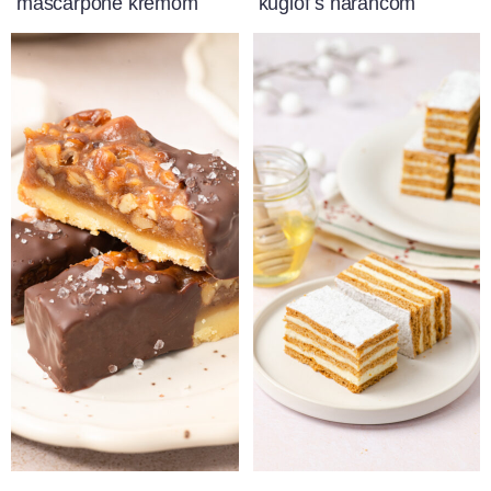
mascarpone kremom
kuglof s narančom