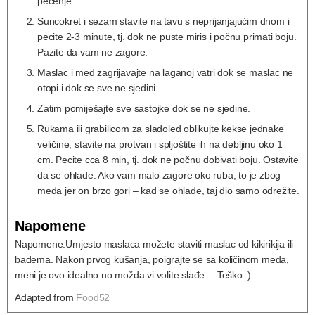
pečenje.
Suncokret i sezam stavite na tavu s neprijanjajućim dnom i
pecite 2-3 minute, tj. dok ne puste miris i počnu primati boju.
Pazite da vam ne zagore.
Maslac i med zagrijavajte na laganoj vatri dok se maslac ne
otopi i dok se sve ne sjedini.
Zatim pomiješajte sve sastojke dok se ne sjedine.
Rukama ili grabilicom za sladoled oblikujte kekse jednake
veličine, stavite na protvan i spljoštite ih na debljinu oko 1
cm. Pecite cca 8 min, tj. dok ne počnu dobivati boju. Ostavite
da se ohlade. Ako vam malo zagore oko ruba, to je zbog
meda jer on brzo gori – kad se ohlade, taj dio samo odrežite.
Napomene
Napomene:
Umjesto maslaca možete staviti maslac od kikirikija ili
badema. Nakon prvog kušanja, poigrajte se sa količinom meda,
meni je ovo idealno no možda vi volite slađe… Teško :)
Adapted from
Food52