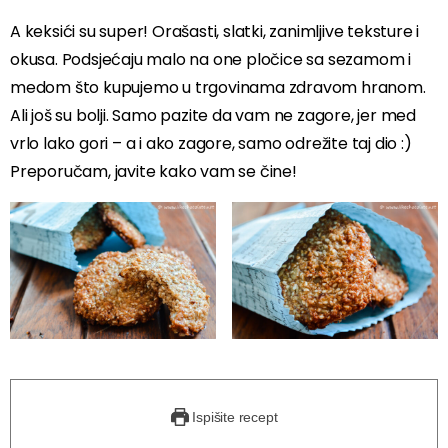
A keksići su super! Orašasti, slatki, zanimljive teksture i
okusa. Podsjećaju malo na one pločice sa sezamom i
medom što kupujemo u trgovinama zdravom hranom.
Ali još su bolji. Samo pazite da vam ne zagore, jer med
vrlo lako gori – a i ako zagore, samo odrežite taj dio :)
Preporučam, javite kako vam se čine!
Ispišite recept