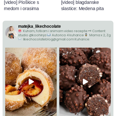
[video] Ploškice s
[video] blagdanske
medom i orasima
slastice: Medena pita
matejka_likechocolate
Kuham, fotkam i snimam video recepte
🗝 Content
studio @koohinja
Autorica 4 kuharice
Mama x 2, Zg
likechocolateblog@gmail.com
Kuharice: