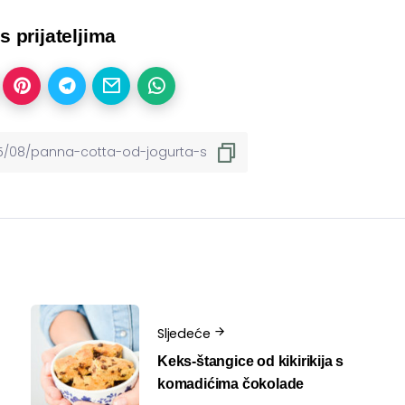
 s prijateljima
Sljedeće
Keks-štangice od kikirikija s
komadićima čokolade