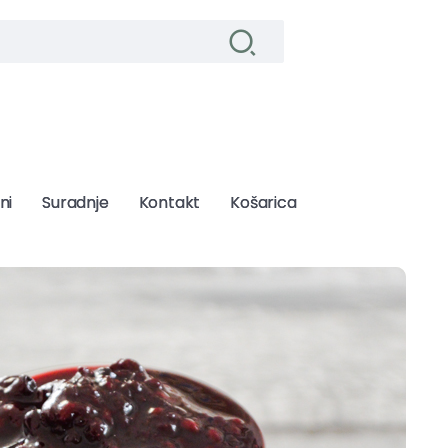
ni
ni
Suradnje
Suradnje
Kontakt
Kontakt
Košarica
Košarica