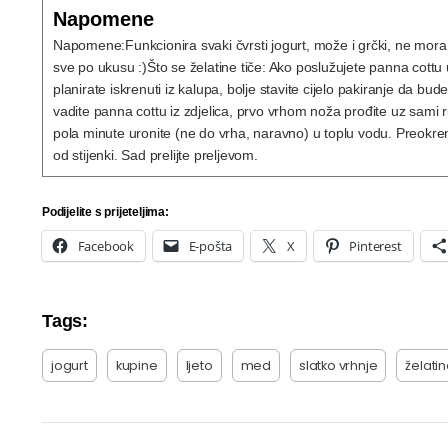
Napomene
Napomene:
Funkcionira svaki čvrsti jogurt, može i grčki, ne mo
sve po ukusu :)
Što se želatine tiče: Ako poslužujete panna cottu
planirate iskrenuti iz kalupa, bolje stavite cijelo pakiranje da b
vadite panna cottu iz zdjelica, prvo vrhom noža prođite uz sami r
pola minute uronite (ne do vrha, naravno) u toplu vodu. Preokre
od stijenki. Sad prelijte preljevom.
Podijelite s prijeteljima:
Facebook
E-pošta
X
Pinterest
Tags:
jogurt
kupine
ljeto
med
slatko vrhnje
želati