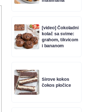
maslinama
[video] Čokoladni
kolač sa svime:
grahom, tikvicom
i bananom
Sirove kokos
čokos pločice