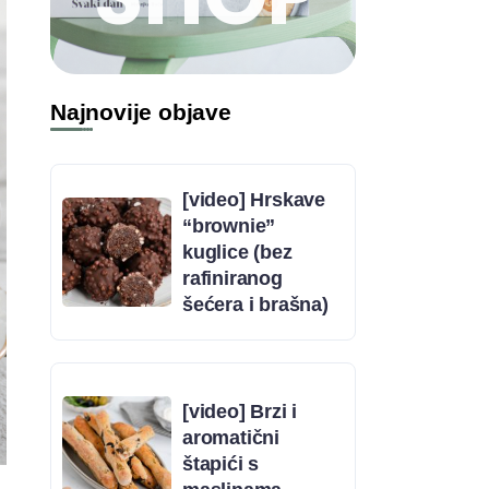
Najnovije objave
[video] Hrskave
“brownie”
kuglice (bez
rafiniranog
šećera i brašna)
[video] Brzi i
aromatični
štapići s