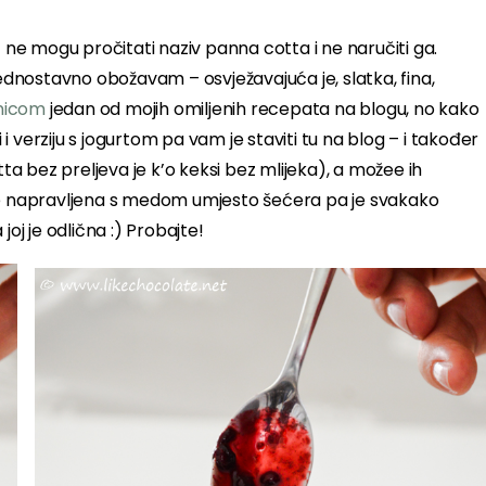
je) ne mogu pročitati naziv panna cotta i ne naručiti ga.
jednostavno obožavam – osvježavajuća je, slatka, fina,
nicom
jedan od mojih omiljenih recepata na blogu, no kako
 verziju s jogurtom pa vam je staviti tu na blog – i također
 bez preljeva je k’o keksi bez mlijeka), a možee ih
 je napravljena s medom umjesto šećera pa je svakako
 joj je odlična :) Probajte!