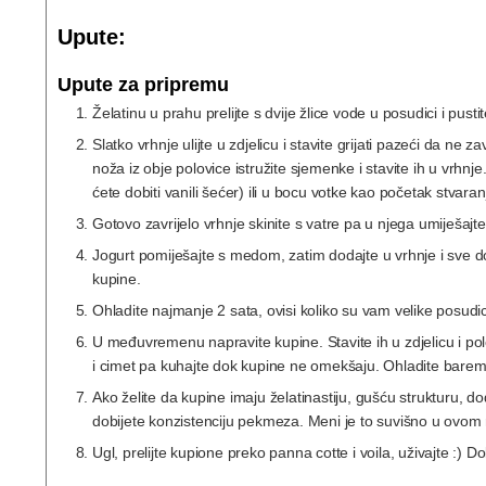
Upute:
Upute za pripremu
Želatinu u prahu prelijte s dvije žlice vode u posudici i pust
Slatko vrhnje ulijte u zdjelicu i stavite grijati pazeći da 
noža iz obje polovice istružite sjemenke i stavite ih u vrh
ćete dobiti vanili šećer) ili u bocu votke kao početak stvar
Gotovo zavrijelo vrhnje skinite s vatre pa u njega umiješajte
Jogurt pomiješajte s medom, zatim dodajte u vrhnje i sve do
kupine.
Ohladite najmanje 2 sata, ovisi koliko su vam velike posudi
U međuvremenu napravite kupine. Stavite ih u zdjelicu i pol
i cimet pa kuhajte dok kupine ne omekšaju. Ohladite barem 
Ako želite da kupine imaju želatinastiju, gušću strukturu, d
dobijete konzistenciju pekmeza. Meni je to suvišno u ovom 
Ugl, prelijte kupione preko panna cotte i voila, uživajte :) Do