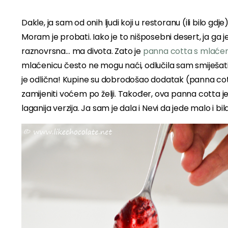
Dakle, ja sam od onih ljudi koji u restoranu (ili bilo gd
Moram je probati. Iako je to nišposebni desert, ja ga 
raznovrsna… ma divota. Zato je
panna cotta s mlaće
mlaćenicu često ne mogu naći, odlučila sam smiješati i
je odlična! Kupine su dobrodošao dodatak (panna cotta
zamijeniti voćem po želji. Također, ova panna cotta
laganija verzija. Ja sam je dala i Nevi da jede malo i bila