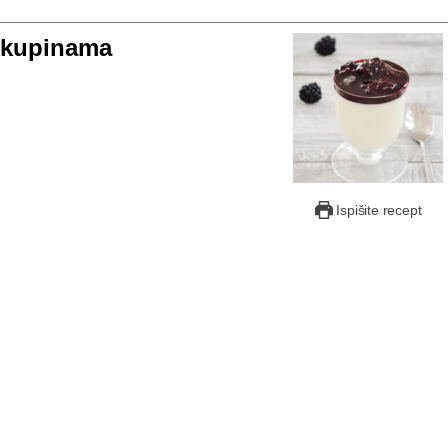
i kupinama
Ispišite recept