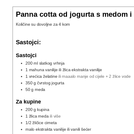
Panna cotta od jogurta s medom 
Količine su dovoljne za 4 kom
Sastojci:
Sastojci
200
ml
slatkog vrhnja
1
mahuna vanilije ili žlica ekstrakta vanilije
1
vrećica želatine
ili maaalo manje od cijele + 2 žlice vode
350
g
čvrstog jogurta
50
g
meda
Za kupine
200
g
kupina
1
žlica meda
ili više
1/2
žličice cimeta
malo ekstrakta vanilije ili vanili šećer