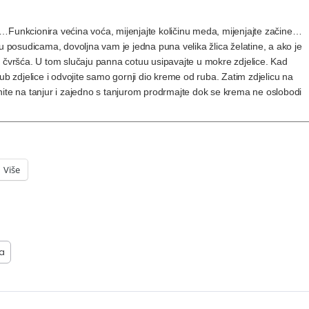
ra…
Funkcionira većina voća, mijenjajte količinu meda, mijenjajte začine…
 u posudicama, dovoljna vam je jedna puna velika žlica želatine, a ako je
ude čvršća. U tom slučaju panna cotuu usipavajte u mokre zdjelice. Kad
ub zdjelice i odvojite samo gornji dio kreme od ruba. Zatim zdjelicu na
nite na tanjur i zajedno s tanjurom prodrmajte dok se krema ne oslobodi
Više
na