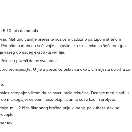
ite 5-10 min da nabubri.
ne zavrije. Mahunu vanilije prerežite nožićem uzdužno pa tupom stranom
nje. Potrošenu mahunu sačuvajte – stavite je u staklenku sa šećerom (pa
anja vašeg domaćeg ekstrakta vanilije.
 želatinu pazeći da se sva otopi.
bro promiješajte. Ulijte u posudice ostavivši oko 1 cm mjesta do vrha za
ce.
ovicu zdrepajte vilicom da se stvori malo tekućine. Dodajte med, vaniliju
do mlakoga jer će vam inače otopiti panna cottu kad ih prelijete.
odajte im 1-2 žlice škrobnog brašna prije kuhanja pa kuhajte dok ne
receptu.
bar tek!