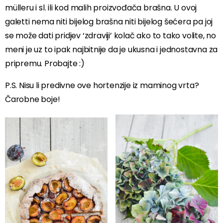
mülleru i sl. ili kod malih proizvođača brašna. U ovoj
galetti nema niti bijelog brašna niti bijelog šećera pa joj
se može dati pridjev ‘zdraviji’ kolač ako to tako volite, no
meni je uz to ipak najbitnije da je ukusna i jednostavna za
pripremu. Probajte :)
P.S. Nisu li predivne ove hortenzije iz maminog vrta?
Čarobne boje!