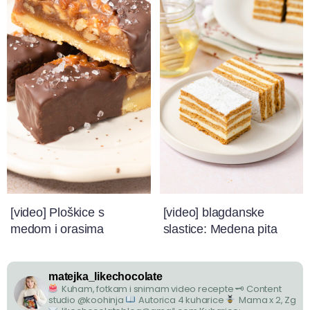
[video] Ploškice s
[video] blagdanske
medom i orasima
slastice: Medena pita
matejka_likechocolate
Kuham, fotkam i snimam video recepte
🗝 Content
studio @koohinja
Autorica 4 kuharice
Mama x 2, Zg