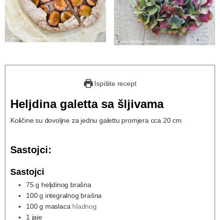
Ispišite recept
Heljdina galetta sa šljivama
Količine su dovoljne za jednu galettu promjera cca 20 cm
Sastojci:
Sastojci
75
g
heljdinog brašna
100
g
integralnog brašna
100
g
maslaca
hladnog
1
jaje