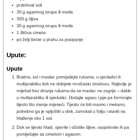
prstohvat soli
30
g
agavinog sirupa ili meda
300
g
šljiva
30
g
agavinog sirupa ili meda
1
žličica cimeta
po želji šećer u prahu za posipanje
Upute:
Upute
Brašna, sol i maslac pomijašejte rukama, u sjeckalici ili
multipraktiku dok ne dobijete mrvičastu strukturu. Najbolje je
miješati bez diranja rukama da se maslac ne zagrije – dakle
u multipraktiku ili sjeckalici. Dodajte agavu i jaje pa formirajte
tijesto što manje mijeseći. Tijesto će biti masno i mekano,
potrebno ga je spljoštiti u disk, zamotati u foliju i staviti na
hlađenje oko 1 sat.
Dok se tijesto hladi, operite i očistite šljive, raspolovite ih pa
pomiješajte sa cimetom i agavom.