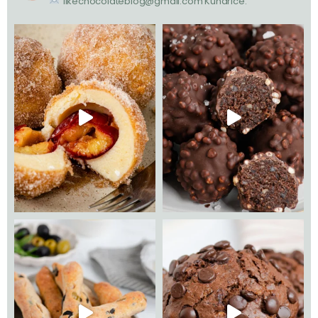
likechocolateblog@gmail.com
Kuharice: