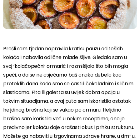
Prošli sam tjedan napravila kratku pauzu od teških
kolača i nabavila odlične mlade šljive. Gledala sam u
svoj ‘kolačopečni’ ormarić i razmišljala što bih mogla
speći, a da se ne osjećamo baš onako debelo kao
proteklih dana kada smo se častili čokoladnim i sličnim
slasticama. Pita ili galetta su uvijek dobra opcija u
takvim situacijama, a ovaj puta sam iskoristila ostatak
heljdinog brašna koji se vukao po ormaru. Heljdino
brašno sam koristila već u nekim receptima, ono je
predivno jer kolaču daje orašasti okus i prhku strukturu.
Možete ga nabaviti u trgovinama zdrave hrane, u dm-u,