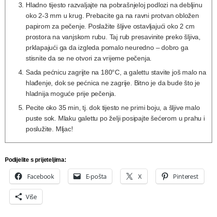
Hladno tijesto razvaljajte na pobrašnjeloj podlozi na debljinu
oko 2-3 mm u krug. Prebacite ga na ravni protvan obložen
papirom za pečenje. Poslažite šljive ostavljajući oko 2 cm
prostora na vanjskom rubu. Taj rub presavinite preko šljiva,
prklapajući ga da izgleda pomalo neuredno – dobro ga
stisnite da se ne otvori za vrijeme pečenja.
Sada pećnicu zagrijte na 180°C, a galettu stavite još malo na
hlađenje, dok se pećnica ne zagrije. Bitno je da bude što je
hladnija moguće prije pečenja.
Pecite oko 35 min, tj. dok tijesto ne primi boju, a šljive malo
puste sok. Mlaku galettu po želji posipajte šećerom u prahu i
poslužite. Mljac!
Podijelite s prijeteljima:
Facebook
E-pošta
X
Pinterest
Više