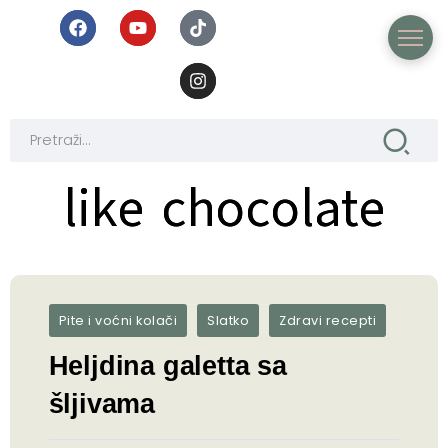
like chocolate
like chocolate
Pite i voćni kolači
Slatko
Zdravi recepti
Heljdina galetta sa
šljivama