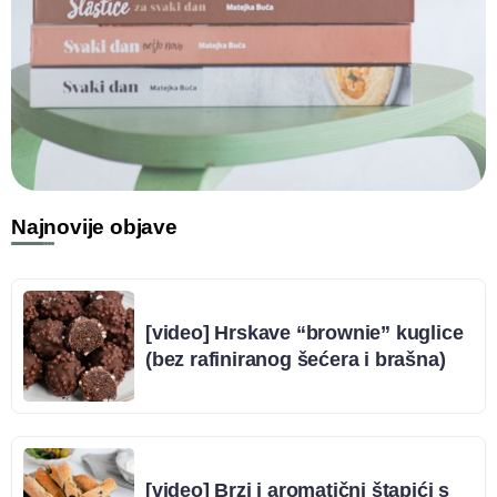
Najnovije objave
[video] Hrskave “brownie” kuglice
(bez rafiniranog šećera i brašna)
[video] Brzi i aromatični štapići s