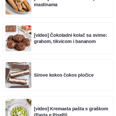
maslinama
[video] Čokoladni kolač sa svime:
grahom, tikvicom i bananom
Sirove kokos čokos pločice
[video] Kremasta pašta s graškom
(Pasta e Piselli)