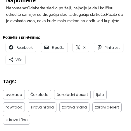
Napomene
Napomene:
Odaberite sladilo po želji, najbolje je da i količinu
odredite sami jer su drugačija sladila drugačije slatkoće.
Pazite da
je avokado zreo, neka bude malo mekan na dodir kad kupujete.
Podijelite s prijeteljima:
Facebook
E-pošta
X
Pinterest
Više
Tags:
avokado
Čokolada
čokoladni desert
ljeto
raw food
sirova hrana
zdrava hrana
zdravi desert
zdravo i fino