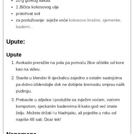
20
g
gorkog kakaa
1
žličica kokosovog ulja
prstohvat soli
za posluživanje: svježe voće
kokosovo brašno, sjemenke,
bademi...
Upute:
Upute
Avokado prerežite na pola pa pomoću žlice očistite od kore
kao na videu.
Stavite u blender ili sjeckalicu zajedno s ostalm sastojcima
pa dobro izblendajte dok ne dobijete kremastu smjesu nalik
pudingu.
Prebacite u zdjelice i poslužite sa svježim voćem, voćnim
kompotom, sjeckanim bademima ili kako god već imate
želju. Možete držati i u hladnjaku, ali pojedite u roku od
najviše 48 sati. Doar tek!