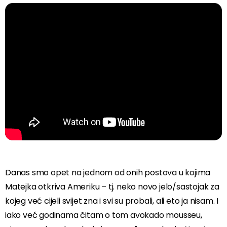
Danas smo opet na jednom od onih postova u kojima
Matejka otkriva Ameriku – tj. neko novo jelo/sastojak za
kojeg već cijeli svijet zna i svi su probali, ali eto ja nisam. I
iako već godinama čitam o tom avokado mousseu,