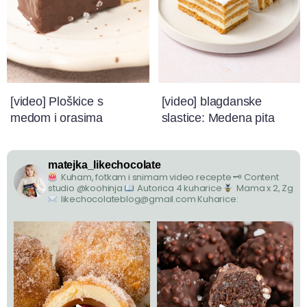
[video] Ploškice s
[video] blagdanske
medom i orasima
slastice: Medena pita
matejka_likechocolate
Kuham, fotkam i snimam video recepte
🗝 Content
studio @koohinja
Autorica 4 kuharice
Mama x 2, Zg
likechocolateblog@gmail.com
Kuharice: