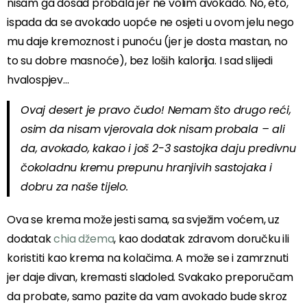
nisam ga dosad probala jer ne volim avokado. No, eto,
ispada da se avokado uopće ne osjeti u ovom jelu nego
mu daje kremoznost i punoću (jer je dosta mastan, no
to su dobre masnoće), bez loših kalorija. I sad slijedi
hvalospjev…
Ovaj desert je pravo čudo! Nemam što drugo reći,
osim da nisam vjerovala dok nisam probala – ali
da, avokado, kakao i još 2-3 sastojka daju predivnu
čokoladnu kremu prepunu hranjivih sastojaka i
dobru za naše tijelo.
Ova se krema može jesti sama, sa svježim voćem, uz
dodatak
chia džema
, kao dodatak zdravom doručku ili
koristiti kao krema na kolačima. A može se i zamrznuti
jer daje divan, kremasti sladoled. Svakako preporučam
da probate, samo pazite da vam avokado bude skroz