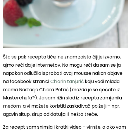
Što se pak recepta tiče, ne znam zaista čiji je izvorno,
ajmo reći da je internetov. No mogu reći da sam se ja
napokon odlučila isprobati ovaj mousse nakon objave
na facebook stranici
Chiarin tanjurić
koju vodi mlada
mama Nastasja Chiara Petrić (možda je se sjećate iz
Masterchefa?). Ja sam rižin slad iz recepta zamijenila
medom, a vi možete koristiti zaslađivač po želji – npr.
agavin situp, sirup od datulja ili nešto treće.
Za recept sam snimila i kratki video – virnite, a ako vam