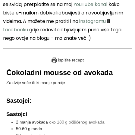
se sviđa, pretplatite se na moj
YouTube kanal
kako
biste e-mailom dobivali obavijesti o novoobjavljenim
videima. A možete me pratiti i na
instagramu
ili
facebooku
gdje redovito objavljujem puno više toga
nego ovdje na blogu – ma znate već :)
Ispišite recept
Čokoladni mousse od avokada
Za dvije veće ili tri manje porcije
Sastojci:
Sastojci
2
manja avokada
oko 180 g očišćenog avokada
50-60
g
meda