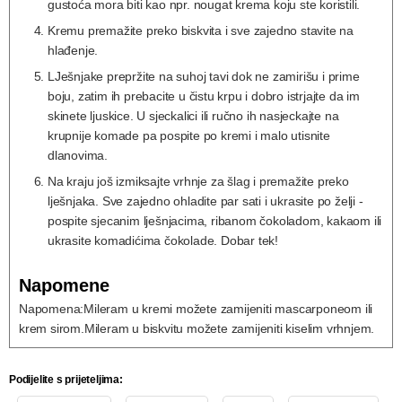
gustoća mora biti kao npr. nougat krema koju ste koristili.
Kremu premažite preko biskvita i sve zajedno stavite na
hlađenje.
LJešnjake prepržite na suhoj tavi dok ne zamirišu i prime
boju, zatim ih prebacite u čistu krpu i dobro istrjajte da im
skinete ljuskice. U sjeckalici ili ručno ih nasjeckajte na
krupnije komade pa pospite po kremi i malo utisnite
dlanovima.
Na kraju još izmiksajte vrhnje za šlag i premažite preko
lješnjaka. Sve zajedno ohladite par sati i ukrasite po želji -
pospite sjecanim lješnjacima, ribanom čokoladom, kakaom ili
ukrasite komadićima čokolade. Dobar tek!
Napomene
Napomena:
Mileram u kremi možete zamijeniti mascarponeom ili
krem sirom.
Mileram u biskvitu možete zamijeniti kiselim vrhnjem.
Podijelite s prijeteljima: