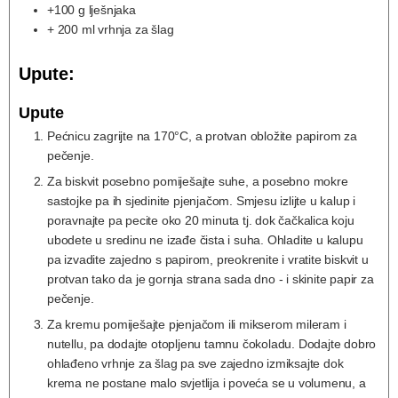
+100 g lješnjaka
+ 200 ml vrhnja za šlag
Upute:
Upute
Pećnicu zagrijte na 170°C, a protvan obložite papirom za
pečenje.
Za biskvit posebno pomiješajte suhe, a posebno mokre
sastojke pa ih sjedinite pjenjačom. Smjesu izlijte u kalup i
poravnajte pa pecite oko 20 minuta tj. dok čačkalica koju
ubodete u sredinu ne izađe čista i suha. Ohladite u kalupu
pa izvadite zajedno s papirom, preokrenite i vratite biskvit u
protvan tako da je gornja strana sada dno - i skinite papir za
pečenje.
Za kremu pomiješajte pjenjačom ili mikserom mileram i
nutellu, pa dodajte otopljenu tamnu čokoladu. Dodajte dobro
ohlađeno vrhnje za šlag pa sve zajedno izmiksajte dok
krema ne postane malo svjetlija i poveća se u volumenu, a