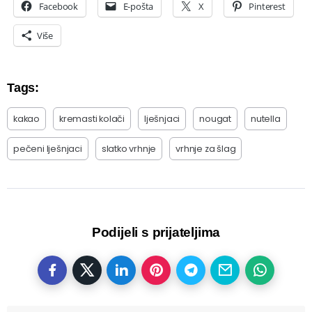
Facebook
E-pošta
X
Pinterest
Više
Tags:
kakao
kremasti kolači
lješnjaci
nougat
nutella
pečeni lješnjaci
slatko vrhnje
vrhnje za šlag
Podijeli s prijateljima