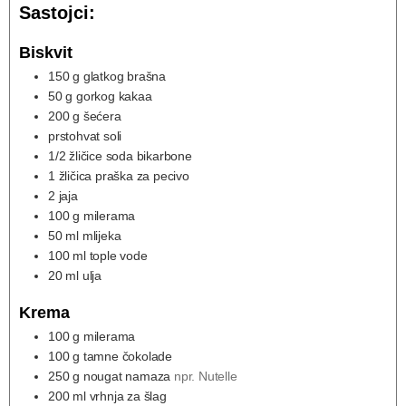
Sastojci:
Biskvit
150
g
glatkog brašna
50
g
gorkog kakaa
200
g
šećera
prstohvat soli
1/2
žličice soda bikarbone
1
žličica praška za pecivo
2
jaja
100
g
milerama
50
ml
mlijeka
100
ml
tople vode
20
ml
ulja
Krema
100
g
milerama
100
g
tamne čokolade
250
g
nougat namaza
npr. Nutelle
200
ml
vrhnja za šlag