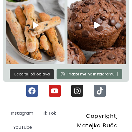
Učitajte još objava
Pratite me na instagramu :)
Instagram
Tik Tok
Copyright,
Matejka Buča
YouTube