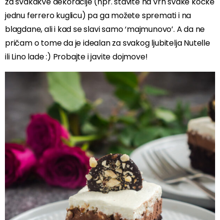
za svakakve dekoracije (npr. stavite na vrh svake kocke
jednu ferrero kuglicu) pa ga možete spremati i na
blagdane, ali i kad se slavi samo ‘majmunovo’. A da ne
pričam o tome da je idealan za svakog ljubitelja Nutelle
ili Lino lade :) Probajte i javite dojmove!