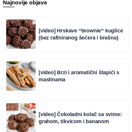
Najnovije objave
[video] Hrskave “brownie” kuglice
(bez rafiniranog šećera i brašna)
[video] Brzi i aromatični štapići s
maslinama
[video] Čokoladni kolač sa svime:
grahom, tikvicom i bananom