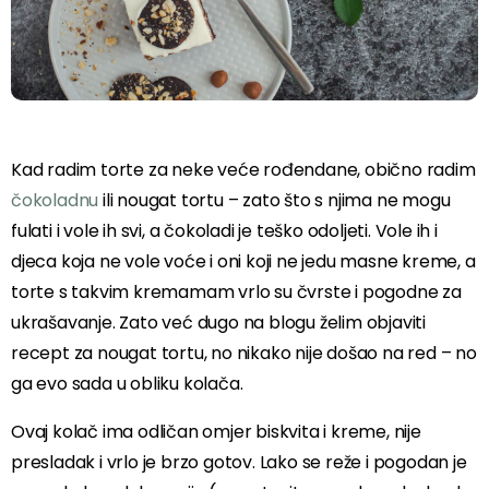
Kad radim torte za neke veće rođendane, obično radim
čokoladnu
ili nougat tortu – zato što s njima ne mogu
fulati i vole ih svi, a čokoladi je teško odoljeti. Vole ih i
djeca koja ne vole voće i oni koji ne jedu masne kreme, a
torte s takvim kremamam vrlo su čvrste i pogodne za
ukrašavanje. Zato već dugo na blogu želim objaviti
recept za nougat tortu, no nikako nije došao na red – no
ga evo sada u obliku kolača.
Ovaj kolač ima odličan omjer biskvita i kreme, nije
presladak i vrlo je brzo gotov. Lako se reže i pogodan je