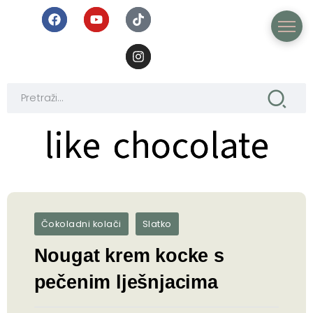
like chocolate
like chocolate
Čokoladni kolači
Slatko
Nougat krem kocke s
pečenim lješnjacima