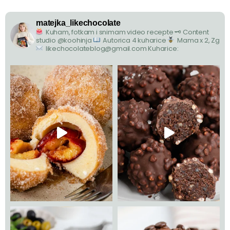
matejka_likechocolate
Kuham, fotkam i snimam video recepte
🗝 Content
studio @koohinja
Autorica 4 kuharice
Mama x 2, Zg
likechocolateblog@gmail.com
Kuharice: