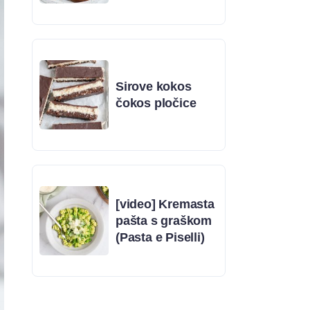
Sirove kokos
čokos pločice
[video] Kremasta
pašta s graškom
(Pasta e Piselli)