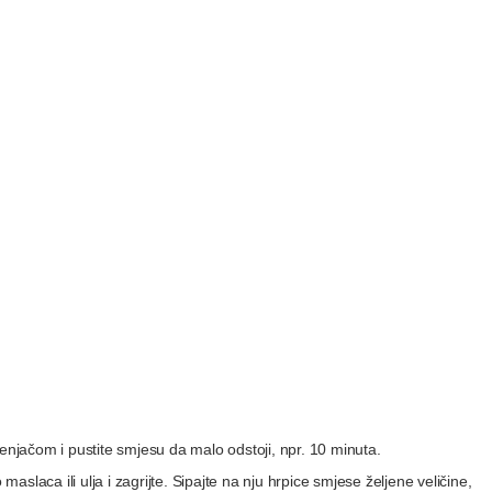
jenjačom i pustite smjesu da malo odstoji, npr. 10 minuta.
slaca ili ulja i zagrijte. Sipajte na nju hrpice smjese željene veličine,