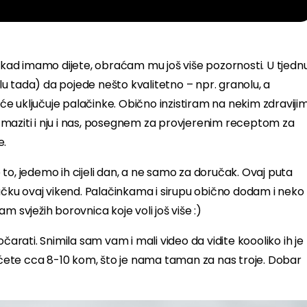
d kad imamo dijete, obraćam mu još više pozornosti. U tjedn
slu tada) da pojede nešto kvalitetno – npr. granolu, a
e uključuje palačinke. Obično inzistiram na nekim zdraviji
zmaziti i nju i nas, posegnem za provjerenim receptom za
e.
to, jedemo ih cijeli dan, a ne samo za doručak. Ovaj puta
učku ovaj vikend. Palačinkama i sirupu obično dodam i neko
 svježih borovnica koje voli još više :)
čarati. Snimila sam vam i mali video da vidite koooliko ih je
t ćete cca 8-10 kom, što je nama taman za nas troje. Dobar