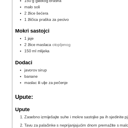
150
g
glatkog brašna
malo soli
2
žlice šećera
1
žličica praška za pecivo
Mokri sastojci
1
jaje
2
žlice maslaca
otopljenog
150
ml
mlijeka
Dodaci
javorov sirup
banane
maslac ili ulje za pečenje
Upute:
Upute
Zasebno izmiješajte suhe i mokre sastojke pa ih sjedinite p
Tavu za palačinke s neprijanjajućim dnom premažite s malo ma