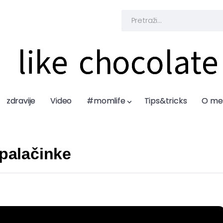
like chocolate
like chocolate
zdravije
zdravije
Video
Video
#momlife
#momlife
Tips&tricks
Tips&tricks
O me
O me
 palačinke