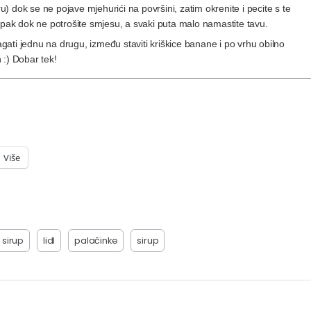
ru) dok se ne pojave mjehurići na površini, zatim okrenite i pecite s te
upak dok ne potrošite smjesu, a svaki puta malo namastite tavu.
agati jednu na drugu, između staviti kriškice banane i po vrhu obilno
h :) Dobar tek!
Više
 sirup
lidl
palačinke
sirup