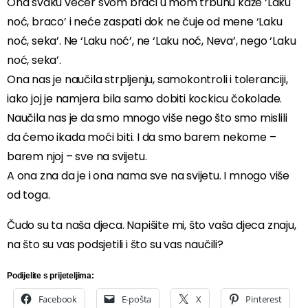
Ona svaku večer svom braci u mom trbuhu kaže ‘Laku
noć, braco’ i neće zaspati dok ne čuje od mene ‘Laku
noć, seka’. Ne ‘Laku noć’, ne ‘Laku noć, Neva’, nego ‘Laku
noć, seka’.
Ona nas je naučila strpljenju, samokontroli i toleranciji,
iako joj je namjera bila samo dobiti kockicu čokolade.
Naučila nas je da smo mnogo više nego što smo mislili
da ćemo ikada moći biti. I da smo barem nekome –
barem njoj – sve na svijetu.
A ona zna da je i ona nama sve na svijetu. I mnogo više
od toga.
Čudo su ta naša djeca. Napišite mi, što vaša djeca znaju,
na što su vas podsjetili i što su vas naučili?
Podijelite s prijeteljima:
Facebook
E-pošta
X
Pinterest