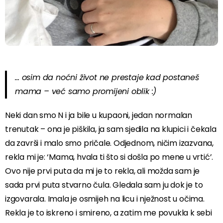
… osim da noćni život ne prestaje kad postaneš
mama – već samo promijeni oblik :)
Neki dan smo N i ja bile u kupaoni, jedan normalan
trenutak – ona je piškila, ja sam sjedila na klupici i čekala
da završi i malo smo pričale. Odjednom, ničim izazvana,
rekla mi je: ‘Mama, hvala ti što si došla po mene u vrtić’.
Ovo nije prvi puta da mi je to rekla, ali možda sam je
sada prvi puta stvarno čula. Gledala sam ju dok je to
izgovarala. Imala je osmijeh na licu i nježnost u očima.
Rekla je to iskreno i smireno, a zatim me povukla k sebi