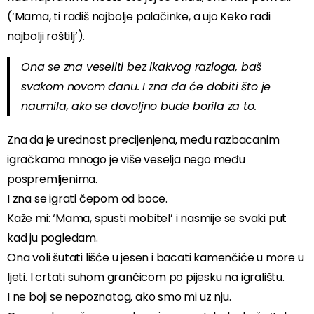
(‘Mama, ti radiš najbolje palačinke, a ujo Keko radi
najbolji roštilj’).
Ona se zna veseliti bez ikakvog razloga, baš
svakom novom danu. I zna da će dobiti što je
naumila, ako se dovoljno bude borila za to.
Zna da je urednost precijenjena, među razbacanim
igračkama mnogo je više veselja nego među
pospremljenima.
I zna se igrati čepom od boce.
Kaže mi: ‘Mama, spusti mobitel’ i nasmije se svaki put
kad ju pogledam.
Ona voli šutati lišće u jesen i bacati kamenčiće u more u
ljeti. I crtati suhom grančicom po pijesku na igralištu.
I ne boji se nepoznatog, ako smo mi uz nju.