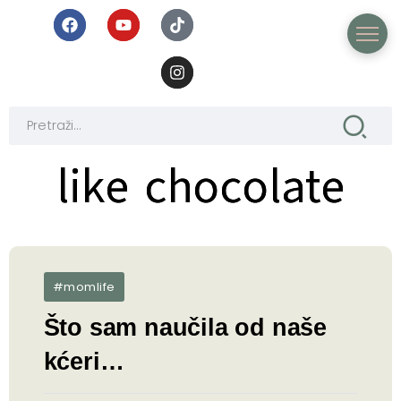
like chocolate
like chocolate
#momlife
Što sam naučila od naše
kćeri…