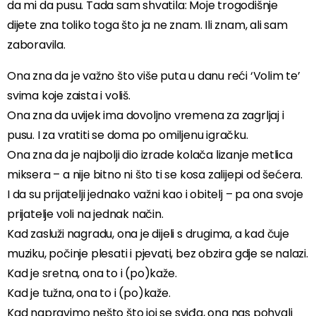
da mi da pusu. Tada sam shvatila: Moje trogodišnje
dijete zna toliko toga što ja ne znam. Ili znam, ali sam
zaboravila.
Ona zna da je važno što više puta u danu reći ‘Volim te’
svima koje zaista i voliš.
Ona zna da uvijek ima dovoljno vremena za zagrljaj i
pusu. I za vratiti se doma po omiljenu igračku.
Ona zna da je najbolji dio izrade kolača lizanje metlica
miksera – a nije bitno ni što ti se kosa zalijepi od šećera.
I da su prijatelji jednako važni kao i obitelj – pa ona svoje
prijatelje voli na jednak način.
Kad zasluži nagradu, ona je dijeli s drugima, a kad čuje
muziku, počinje plesati i pjevati, bez obzira gdje se nalazi.
Kad je sretna, ona to i (po)kaže.
Kad je tužna, ona to i (po)kaže.
Kad napravimo nešto što joj se sviđa, ona nas pohvali