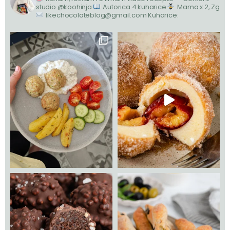
studio @koohinja
Autorica 4 kuharice
Mama x 2, Zg
likechocolateblog@gmail.com
Kuharice: