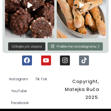
Učitajte još objava
Pratite me na instagramu :)
Instagram
Tik Tok
Copyright,
Matejka Buča
YouTube
2025.
Facebook