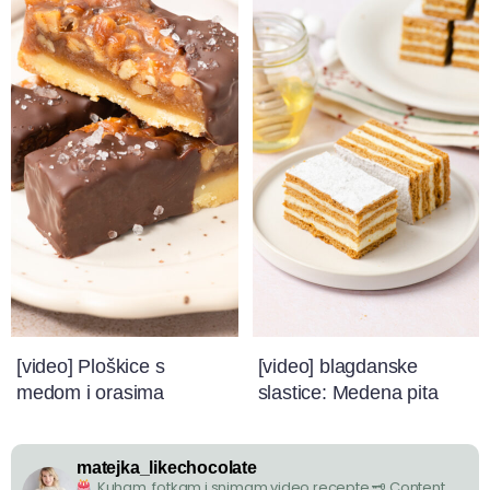
[video] Ploškice s
[video] blagdanske
medom i orasima
slastice: Medena pita
matejka_likechocolate
Kuham, fotkam i snimam video recepte
🗝 Content