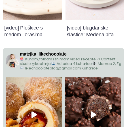
[video] Ploškice s
[video] blagdanske
medom i orasima
slastice: Medena pita
matejka_likechocolate
Kuham, fotkam i snimam video recepte
🗝 Content
studio @koohinja
Autorica 4 kuharice
Mama x 2, Zg
likechocolateblog@gmail.com
Kuharice: