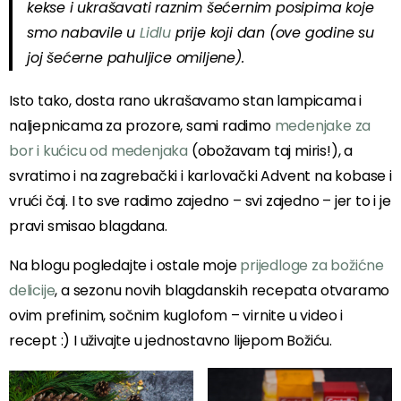
kekse i ukrašavati raznim šećernim posipima koje
smo nabavile u
Lidlu
prije koji dan (ove godine su
joj šećerne pahuljice omiljene).
Isto tako, dosta rano ukrašavamo stan lampicama i
naljepnicama za prozore, sami radimo
medenjake za
bor i kućicu od medenjaka
(obožavam taj miris!), a
svratimo i na zagrebački i karlovački Advent na kobase i
vrući čaj. I to sve radimo zajedno – svi zajedno – jer to i je
pravi smisao blagdana.
Na blogu pogledajte i ostale moje
prijedloge za božićne
delicije
, a sezonu novih blagdanskih recepata otvaramo
ovim prefinim, sočnim kuglofom – virnite u video i
recept :) I uživajte u jednostavno lijepom Božiću.