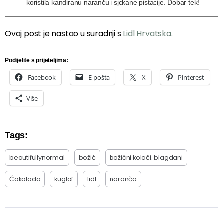
koristila kandiranu naranču i sjckane pistacije. Dobar tek!
Ovaj post je nastao u suradnji s
Lidl Hrvatska.
Podijelite s prijeteljima:
Facebook
E-pošta
X
Pinterest
Više
Tags:
beautifullynormal
božić
božićni kolači. blagdani
Čokolada
kuglof
lidl
naranča