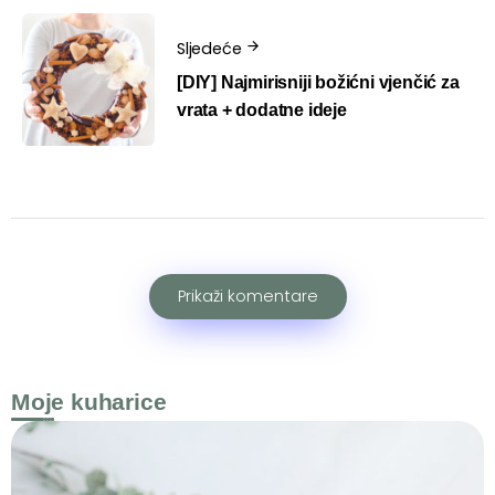
Sljedeće
[DIY] Najmirisniji božićni vjenčić za
vrata + dodatne ideje
Prikaži komentare
Moje kuharice