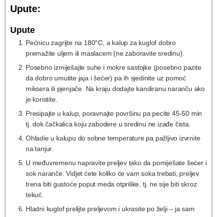
Upute:
Upute
Pećnicu zagrijte na 180°C, a kalup za kuglof dobro
premažite uljem ili maslacem (ne zaboravite sredinu).
Posebno izmiješajte suhe i mokre sastojke (posebno pazite
da dobro umutite jaja i šećer) pa ih sjedinite uz pomoć
miksera ili pjenjače. Na kraju dodajte kandiranu naranču ako
je koristite.
Presipajte u kalup, poravnajte površinu pa pecite 45-50 min
tj. dok čačkalica koju zabodere u sredinu ne izađe čista.
Ohladie u kalupu do sobne temperature pa pažljivo izvrnite
na tanjur.
U međuvremenu napravite preljev tako da pomiješate šećer i
sok naranče. Vidjet ćete koliko će vam soka trebati, preljev
trena biti gustoće poput meda otprilike, tj. ne sije biti skroz
tekuć.
Hladni kuglof prelijte preljevom i ukrasite po želji – ja sam