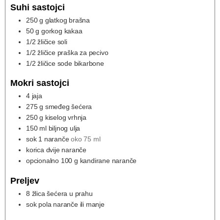
Suhi sastojci
250
g
glatkog brašna
50
g
gorkog kakaa
1/2
žličice soli
1/2
žličice praška za pecivo
1/2
žličice sode bikarbone
Mokri sastojci
4
jaja
275
g
smeđeg šećera
250
g
kiselog vrhnja
150
ml
biljnog ulja
sok 1 naranče
oko 75 ml
korica dvije naranče
opcionalno 100 g kandirane naranče
Preljev
8
žlica šećera u prahu
sok pola naranče ili manje