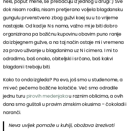
neki, poput mene, se prebacuju iz jednog u drugi :) Sve
dok nisam rodila, nisam pretjerano voljela blagdansku
gungulu prvenstveno zbog gužvi koej su u to vrijeme
nastajale. Od kad je N s nama, važno mi je biti dobro
organizirana pa božićnu kupovinu obavim puno ranije
da izbjegnem gužve, a na taj način ostaje mi i vremena
za pravo uživanje u blagdanima uz N i cimera. I mi to
odradimo, baš onako, obiteljski i srčano, baš kakvi
blagdani i trebaju biti.
Kako to onda izgleda? Pa evo, još smo u studenome, a
mi već pečemo božične kolačiće. Već smo odradile
jednu turu
pirovih medenjaka
u raznim oblicima, a ovih
dana smo guštali u pravim zimskim okusima – čokoladi i
naranči.
Neva uvijek pomaže u kuhiji, obožava izrezivati