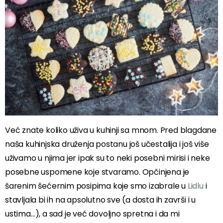
Već znate koliko uživa u kuhinji sa mnom. Pred blagdane
naša kuhinjska druženja postanu još učestalija i još više
uživamo u njima jer ipak su to neki posebni mirisi i neke
posebne uspomene koje stvaramo. Opčinjena je
šarenim šećernim posipima koje smo izabrale u
Lidlu
i
stavljala bi ih na apsolutno sve (a dosta ih završi i u
ustima…), a sad je već dovoljno spretna i da mi