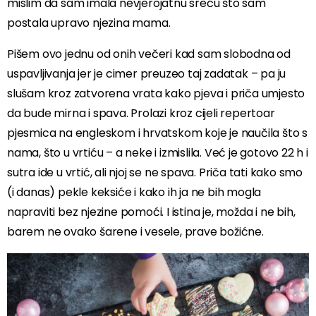
mislim da sam imala nevjerojatnu sreću što sam
postala upravo njezina mama.
Pišem ovo jednu od onih večeri kad sam slobodna od
uspavljivanja jer je cimer preuzeo taj zadatak – pa ju
slušam kroz zatvorena vrata kako pjeva i priča umjesto
da bude mirna i spava. Prolazi kroz cijeli repertoar
pjesmica na engleskom i hrvatskom koje je naučila što s
nama, što u vrtiću – a neke i izmislila. Već je gotovo 22 h i
sutra ide u vrtić, ali njoj se ne spava. Priča tati kako smo
(i danas) pekle keksiće i kako ih ja ne bih mogla
napraviti bez njezine pomoći. I istina je, možda i ne bih,
barem ne ovako šarene i vesele, prave božićne.