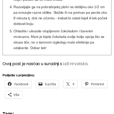
Razvaljajte ga na pobrašnjeloj plohi na debljinu oko 1/2 cm
pa izrezujte razne oblike. Slažite ih na protvan pa pecite oko
8 minuta tj. dok ne očvrstu - trebali bi ostati bijeli ili tek početi
dobivati boju.
Ohladite i ukrasite otopljenom čokoladom i šarenim
mrvicama. Meni je bijela čokolada ovdje bolja opcija što se
okusa tiče, no s tamnom izgledaju malo efektnije pa
odaberite. Dobar tek!
Ovaj post je nastao u suradnji s
Lidl Hrvatska
.
Podijelite s prijeteljima:
Facebook
E-pošta
X
Pinterest
Više
Tags: