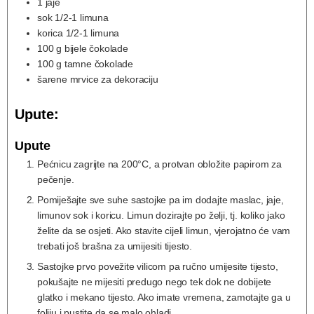
1
jaje
sok 1/2-1 limuna
korica 1/2-1 limuna
100
g
bijele čokolade
100
g
tamne čokolade
šarene mrvice za dekoraciju
Upute:
Upute
Pećnicu zagrijte na 200°C, a protvan obložite papirom za
pečenje.
Pomiješajte sve suhe sastojke pa im dodajte maslac, jaje,
limunov sok i koricu. Limun dozirajte po želji, tj. koliko jako
želite da se osjeti. Ako stavite cijeli limun, vjerojatno će vam
trebati još brašna za umijesiti tijesto.
Sastojke prvo povežite vilicom pa ručno umijesite tijesto,
pokušajte ne mijesiti predugo nego tek dok ne dobijete
glatko i mekano tijesto. Ako imate vremena, zamotajte ga u
foliju i pustite da se malo ohladi.