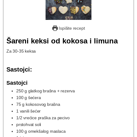
Ispišite recept
Šareni keksi od kokosa i limuna
Za 30-35 keksa
Sastojci:
Sastojci
250
g
glatkog brašna + rezerva
100
g
šećera
75
g
kokosovog brašna
1
vanili šećer
1/2
vrećice praška za pecivo
prstohvat soli
100
g
omekšalog maslaca