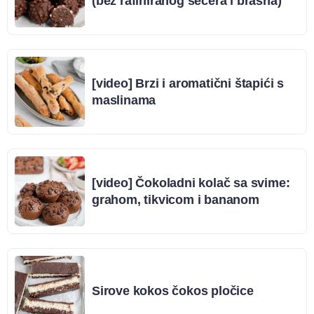
(bez rafiniranog šećera i brašna)
[video] Brzi i aromatični štapići s
maslinama
[video] Čokoladni kolač sa svime:
grahom, tikvicom i bananom
Sirove kokos čokos pločice