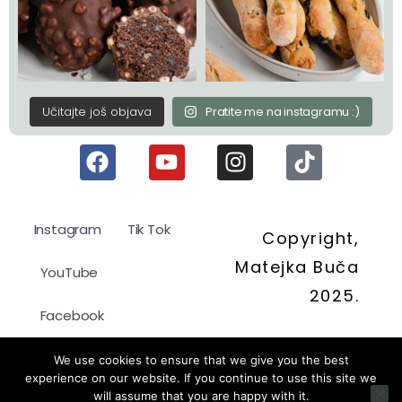
Učitajte još objava
Pratite me na instagramu :)
Instagram
Tik Tok
Copyright,
Matejka Buča
YouTube
2025.
Facebook
Politika kolačića
We use cookies to ensure that we give you the best
experience on our website. If you continue to use this site we
will assume that you are happy with it.
Pravila privatnosti