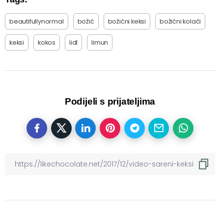
beautifullynormal
božić
božićni keksi
božićni kolači
keksi
kokos
lidl
limun
Podijeli s prijateljima