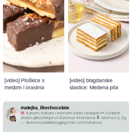
[video] Ploškice s
[video] blagdanske
medom i orasima
slastice: Medena pita
matejka_likechocolate
Kuham, fotkam i snimam video recepte
🗝 Content
studio @koohinja
Autorica 4 kuharice
Mama x 2, Zg
likechocolateblog@gmail.com
Kuharice: