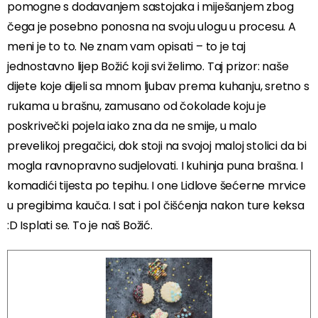
pomogne s dodavanjem sastojaka i miješanjem zbog
čega je posebno ponosna na svoju ulogu u procesu. A
meni je to to. Ne znam vam opisati – to je taj
jednostavno lijep Božić koji svi želimo. Taj prizor: naše
dijete koje dijeli sa mnom ljubav prema kuhanju, sretno s
rukama u brašnu, zamusano od čokolade koju je
poskrivečki pojela iako zna da ne smije, u malo
prevelikoj pregačici, dok stoji na svojoj maloj stolici da bi
mogla ravnopravno sudjelovati. I kuhinja puna brašna. I
komadići tijesta po tepihu. I one Lidlove šećerne mrvice
u pregibima kauča. I sat i pol čišćenja nakon ture keksa
:D Isplati se. To je naš Božić.