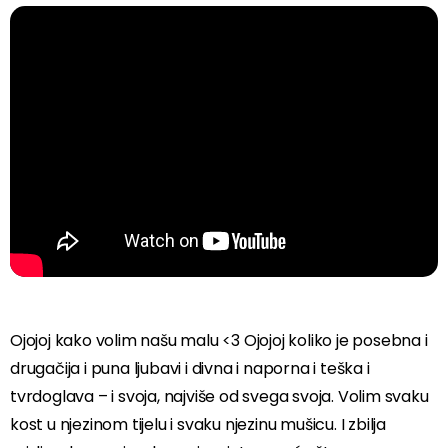
Ojojoj kako volim našu malu <3 Ojojoj koliko je posebna i
drugačija i puna ljubavi i divna i naporna i teška i
tvrdoglava – i svoja, najviše od svega svoja. Volim svaku
kost u njezinom tijelu i svaku njezinu mušicu. I zbilja