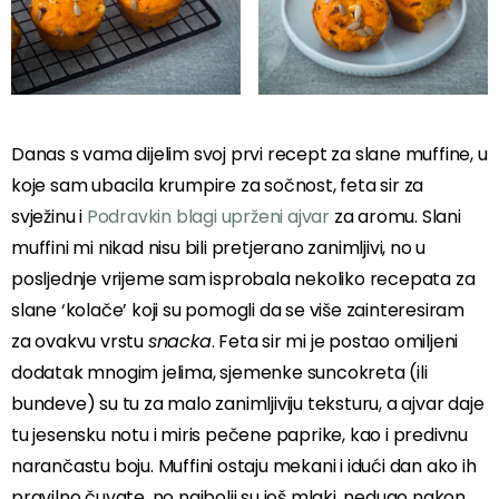
Danas s vama dijelim svoj prvi recept za slane muffine, u
koje sam ubacila krumpire za sočnost, feta sir za
svježinu i
Podravkin blagi uprženi ajvar
za aromu. Slani
muffini mi nikad nisu bili pretjerano zanimljivi, no u
posljednje vrijeme sam isprobala nekoliko recepata za
slane ‘kolače’ koji su pomogli da se više zainteresiram
za ovakvu vrstu
snacka
. Feta sir mi je postao omiljeni
dodatak mnogim jelima, sjemenke suncokreta (ili
bundeve) su tu za malo zanimljiviju teksturu, a ajvar daje
tu jesensku notu i miris pečene paprike, kao i predivnu
narančastu boju. Muffini ostaju mekani i idući dan ako ih
pravilno čuvate, no najbolji su još mlaki, nedugo nakon