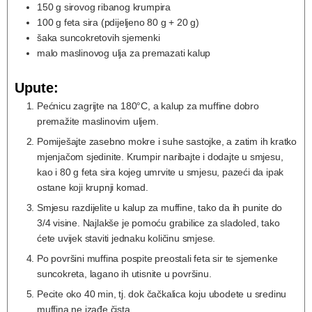
150
g
sirovog ribanog krumpira
100
g
feta sira (pdijeljeno 80 g + 20 g)
šaka
suncokretovih sjemenki
malo
maslinovog ulja za premazati kalup
Upute:
Pećnicu zagrijte na 180°C, a kalup za muffine dobro
premažite maslinovim uljem.
Pomiješajte zasebno mokre i suhe sastojke, a zatim ih kratko
mjenjačom sjedinite. Krumpir naribajte i dodajte u smjesu,
kao i 80 g feta sira kojeg umrvite u smjesu, pazeći da ipak
ostane koji krupnji komad.
Smjesu razdijelite u kalup za muffine, tako da ih punite do
3/4 visine. Najlakše je pomoću grabilice za sladoled, tako
ćete uvijek staviti jednaku količinu smjese.
Po površini muffina pospite preostali feta sir te sjemenke
suncokreta, lagano ih utisnite u površinu.
Pecite oko 40 min, tj. dok čačkalica koju ubodete u sredinu
muffina ne izađe čista.