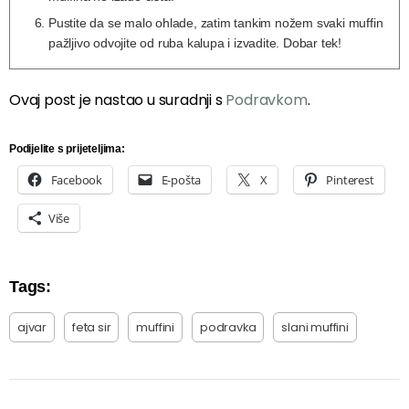
Pustite da se malo ohlade, zatim tankim nožem svaki muffin
pažljivo odvojite od ruba kalupa i izvadite. Dobar tek!
Ovaj post je nastao u suradnji s
Podravkom
.
Podijelite s prijeteljima:
Facebook
E-pošta
X
Pinterest
Više
Tags:
ajvar
feta sir
muffini
podravka
slani muffini