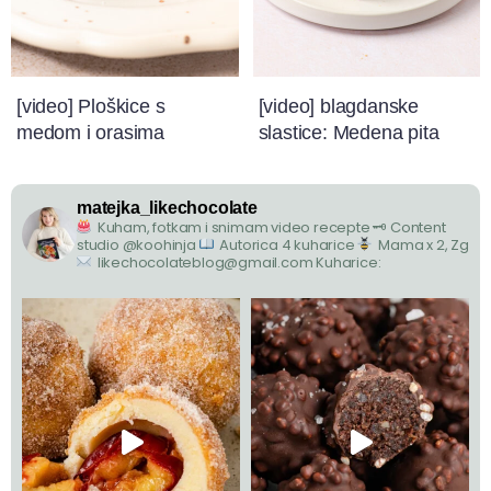
[video] Ploškice s
[video] blagdanske
medom i orasima
slastice: Medena pita
matejka_likechocolate
Kuham, fotkam i snimam video recepte
🗝 Content
studio @koohinja
Autorica 4 kuharice
Mama x 2, Zg
likechocolateblog@gmail.com
Kuharice: