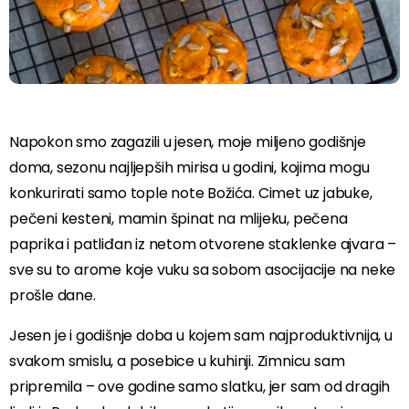
Napokon smo zagazili u jesen, moje miljeno godišnje
doma, sezonu najljepših mirisa u godini, kojima mogu
konkurirati samo tople note Božića. Cimet uz jabuke,
pečeni kesteni, mamin špinat na mlijeku, pečena
paprika i patliđan iz netom otvorene staklenke ajvara –
sve su to arome koje vuku sa sobom asocijacije na neke
prošle dane.
Jesen je i godišnje doba u kojem sam najproduktivnija, u
svakom smislu, a posebice u kuhinji. Zimnicu sam
pripremila – ove godine samo slatku, jer sam od dragih