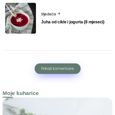
Sljedeće
Juha od cikle i jogurta {8 mjeseci}
Prikaži komentare
Moje kuharice