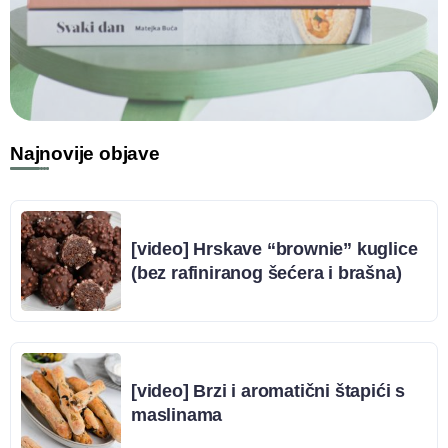
Najnovije objave
[video] Hrskave “brownie” kuglice
(bez rafiniranog šećera i brašna)
[video] Brzi i aromatični štapići s
maslinama