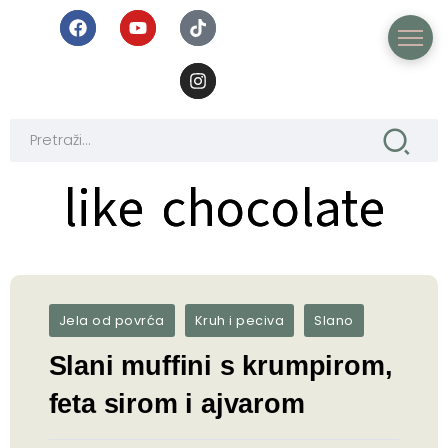
like chocolate
like chocolate
Jela od povrća
Kruh i peciva
Slano
Slani muffini s krumpirom,
feta sirom i ajvarom