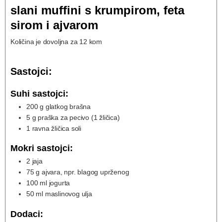
slani muffini s krumpirom, feta
sirom i ajvarom
Količina je dovoljna za 12 kom
Sastojci:
Suhi sastojci:
200
g
glatkog brašna
5
g
praška za pecivo (1 žličica)
1
ravna žličica
soli
Mokri sastojci:
2
jaja
75
g
ajvara, npr. blagog uprženog
100
ml
jogurta
50
ml
maslinovog ulja
Dodaci: