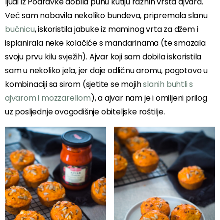
ljudi iz Podravke dobila punu kutiju raznih vrsta ajvara.
Već sam nabavila nekoliko bundeva, pripremala slanu
bučnicu
, iskoristila jabuke iz maminog vrta za džem i
isplanirala neke kolačiće s mandarinama (te smazala
svoju prvu kilu svježih). Ajvar koji sam dobila iskoristila
sam u nekoliko jela, jer daje odličnu aromu, pogotovo u
kombinaciji sa sirom (sjetite se mojih
slanih buhtli s
ajvarom i mozzarellom
), a ajvar nam je i omiljeni prilog
uz posljednje ovogodišnje obiteljske roštilje.