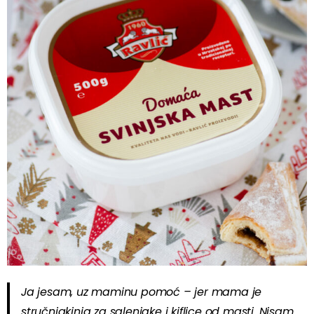
Ja jesam, uz maminu pomoć – jer mama je
stručnjakinja za salenjake i kiflice od masti. Nisam