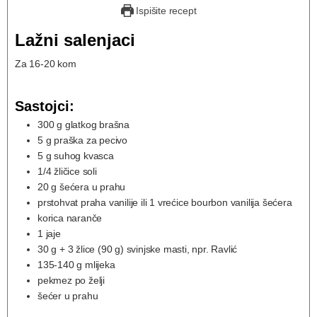
Ispišite recept
Lažni salenjaci
Za 16-20 kom
Sastojci:
300
g
glatkog brašna
5
g
praška za pecivo
5
g
suhog kvasca
1/4
žličice
soli
20
g
šećera u prahu
prstohvat praha vanilije ili 1 vrećice bourbon vanilija šećera
korica naranče
1
jaje
30
g + 3 žlice (90 g)
svinjske masti, npr. Ravlić
135-140
g
mlijeka
pekmez po želji
šećer u prahu