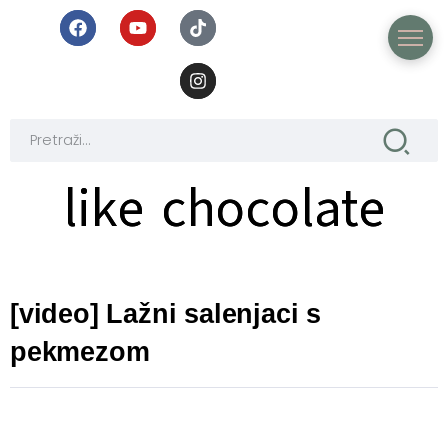
like chocolate
like chocolate
[video] Lažni salenjaci s
pekmezom