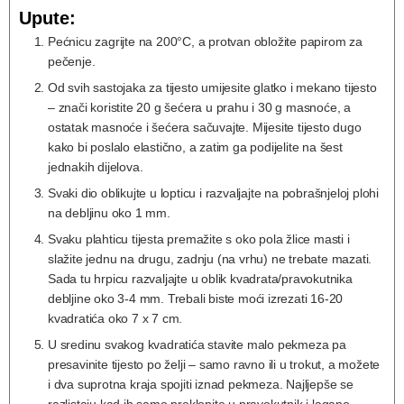
Upute:
Pećnicu zagrijte na 200°C, a protvan obložite papirom za
pečenje.
Od svih sastojaka za tijesto umijesite glatko i mekano tijesto
– znači koristite 20 g šećera u prahu i 30 g masnoće, a
ostatak masnoće i šećera sačuvajte. Mijesite tijesto dugo
kako bi poslalo elastično, a zatim ga podijelite na šest
jednakih dijelova.
Svaki dio oblikujte u lopticu i razvaljajte na pobrašnjeloj plohi
na debljinu oko 1 mm.
Svaku plahticu tijesta premažite s oko pola žlice masti i
slažite jednu na drugu, zadnju (na vrhu) ne trebate mazati.
Sada tu hrpicu razvaljajte u oblik kvadrata/pravokutnika
debljine oko 3-4 mm. Trebali biste moći izrezati 16-20
kvadratića oko 7 x 7 cm.
U sredinu svakog kvadratića stavite malo pekmeza pa
presavinite tijesto po želji – samo ravno ili u trokut, a možete
i dva suprotna kraja spojiti iznad pekmeza. Najljepše se
razlistaju kad ih samo preklopite u pravokutnik i lagano