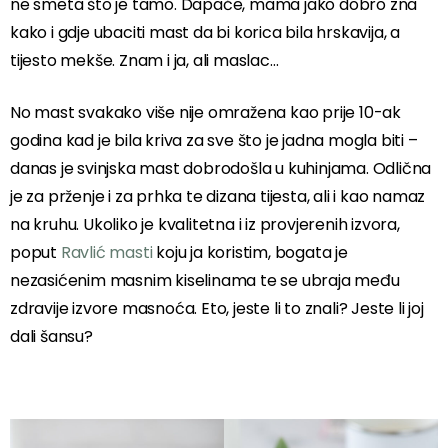
ne smeta što je tamo. Dapače, mama jako dobro zna
kako i gdje ubaciti mast da bi korica bila hrskavija, a
tijesto mekše. Znam i ja, ali maslac…
No mast svakako više nije omražena kao prije 10-ak
godina kad je bila kriva za sve što je jadna mogla biti –
danas je svinjska mast dobrodošla u kuhinjama. Odlična
je za prženje i za prhka te dizana tijesta, ali i kao namaz
na kruhu. Ukoliko je kvalitetna i iz provjerenih izvora,
poput
Ravlić masti
koju ja koristim, bogata je
nezasićenim masnim kiselinama te se ubraja među
zdravije izvore masnoća. Eto, jeste li to znali? Jeste li joj
dali šansu?