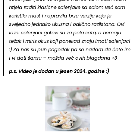
htjela raditi klasične salenjake sa salom već sam
koristila mast i napravila brzu verziju koja je
svejedno jednako ukusna i odlično razlistana. Ovi
lažni salenjaci gotovi su za pola sata, a nemaju
težak i miris okus koji ponekad znaju imati salenjaci
:) Za nas su pun pogodak pa se nadam da ćete im
i vi dati šansu – možda već ovih blagdana <3
p.s. Video je dodan u jesen 2024. godine :)