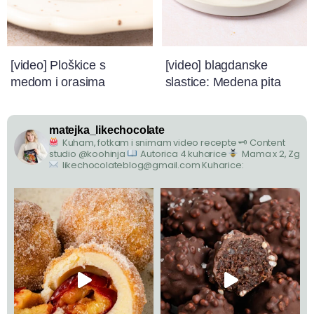
[video] Ploškice s
[video] blagdanske
medom i orasima
slastice: Medena pita
matejka_likechocolate
Kuham, fotkam i snimam video recepte
🗝 Content
studio @koohinja
Autorica 4 kuharice
Mama x 2, Zg
likechocolateblog@gmail.com
Kuharice: