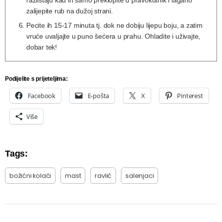
zalijepite rub na dužoj strani.
Pecite ih 15-17 minuta tj. dok ne dobiju lijepu boju, a zatim
vruće uvaljajte u puno šećera u prahu. Ohladite i uživajte,
dobar tek!
Podijelite s prijeteljima:
Facebook
E-pošta
X
Pinterest
Više
Tags:
božićni kolači
mast
ravlić
salenjaci