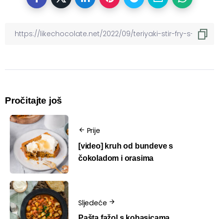
Pročitajte još
Prije
[video] kruh od bundeve s
čokoladom i orasima
Sljedeće
Pašta fažol s kobasicama