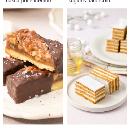
mascarpone kremom
kuglof s narančom