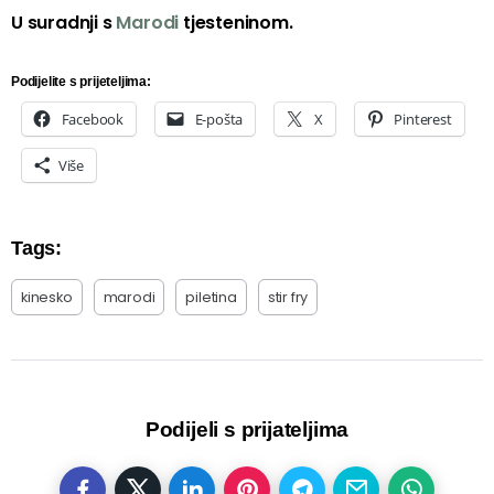
U suradnji s
Marodi
tjesteninom.
Podijelite s prijeteljima:
Facebook
E-pošta
X
Pinterest
Više
Tags:
kinesko
marodi
piletina
stir fry
Podijeli s prijateljima