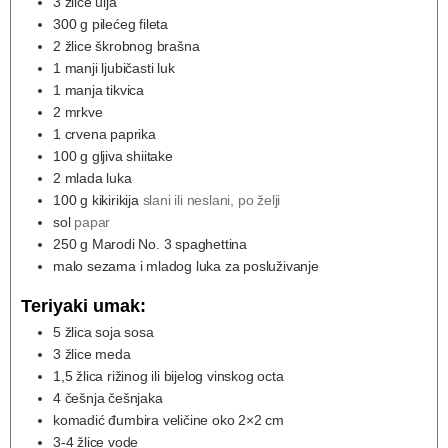
3
žlice ulja
300
g
pilećeg fileta
2
žlice škrobnog brašna
1
manji ljubičasti luk
1
manja tikvica
2
mrkve
1
crvena paprika
100
g
gljiva shiitake
2
mlada luka
100
g
kikirikija
slani ili neslani, po želji
sol
papar
250
g
Marodi No. 3 spaghettina
malo sezama i mladog luka za posluživanje
Teriyaki umak:
5
žlica soja sosa
3
žlice meda
1,5
žlica rižinog ili bijelog vinskog octa
4
češnja češnjaka
komadić đumbira veličine oko 2×2 cm
3-4
žlice vode