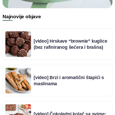
Najnovije objave
[video] Hrskave “brownie” kuglice
(bez rafiniranog šećera i brašna)
[video] Brzi i aromatični štapići s
maslinama
[video] Čokoladni kolač sa svime: