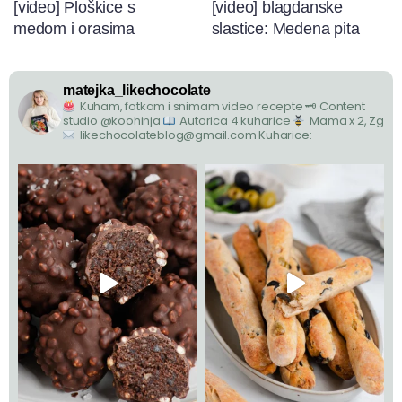
[video] Ploškice s
[video] blagdanske
medom i orasima
slastice: Medena pita
matejka_likechocolate
Kuham, fotkam i snimam video recepte
🗝 Content
studio @koohinja
Autorica 4 kuharice
Mama x 2, Zg
likechocolateblog@gmail.com
Kuharice: