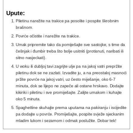
Upute:
Piletinu narežite na trakice pa posolite i pospite škrobnim
brašnom.
Povrće očistite i narežite na trakice.
Umak pripremite tako da pomiješajte sve sastojke, s time da
češnjak i đumbir treba što bolje usitniti (protisnuti, naribati ili
sitno nasjeckati).
U woku ili dubljoj tavi zagrijte ulje pa na jakoj vatri prepržite
piletinu dok se ne zazlati. Izvadite ju, a na preostaloj masnoći
pržite povrće na jakoj vatri, uz često miješanje, oko 6-7
minuta, dok se lijepo ne zapeče ali ostane hrskavo. Dodajte
kikiriki i piletinu i sve promiješajte. Zalijte umakom i kuhajte
oko 5 minuta.
Spaghettine skuhajte prema uputama na pakiranju i iscijedite
pa dodajte u povrće. Promiješajte, pospite svježe sjeckanim
mladim lukom i sezamom i odmak poslužite. Dobar tek!