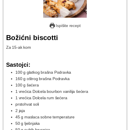
Ispišite recept
Božićni biscotti
Za 15-ak kom
Sastojci:
100
g
glatkog brašna Podravka
160
g
oštrog brašna Podravka
100
g
šećera
1
vrećica Dolcela bourbon vanilija šećera
1
vrećica Dolcela rum šećera
prstohvat soli
2
jaja
45
g
maslaca sobne temperature
50
g
lješnjaka
50
g
suhih brusnica