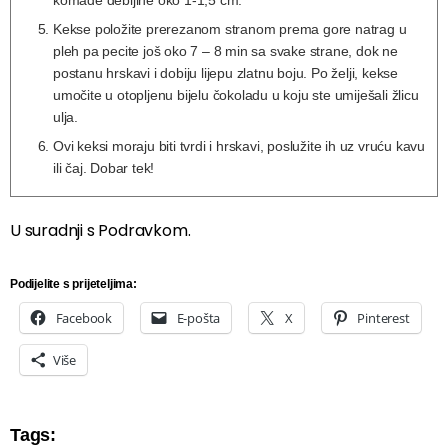
komade debljine oko 1-1,5 cm.
Kekse položite prerezanom stranom prema gore natrag u
pleh pa pecite još oko 7 – 8 min sa svake strane, dok ne
postanu hrskavi i dobiju lijepu zlatnu boju. Po želji, kekse
umočite u otopljenu bijelu čokoladu u koju ste umiješali žlicu
ulja.
Ovi keksi moraju biti tvrdi i hrskavi, poslužite ih uz vruću kavu
ili čaj. Dobar tek!
U suradnji s Podravkom.
Podijelite s prijeteljima:
Facebook
E-pošta
X
Pinterest
Više
Tags: