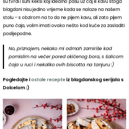
su tvrdi i suhi keksi koji idealno pašu uz čaj ili kavu stoga
blagdani nisu jedino vrijeme kada se nalaze na našem
stolu – s obzirom na to da ne pijem kavu, ali zato pijem
puno čaja, volim imati ovako nešto kod kuće za zasladiti
poslijepodne.
No, priznajem, nekako mi odmah zamiriše kad
pomislim na večer pored okićenog bora, s šalicom
čaja u ruci i nekoliko ovih biscotta na tanjuru :)
Pogledajte i
ostale recepte
iz blagdanskog serijala s
Dolcelom :)