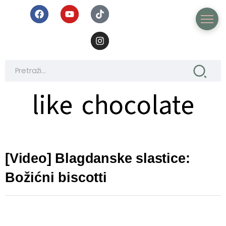
like chocolate
like chocolate
[Video] Blagdanske slastice:
Božićni biscotti