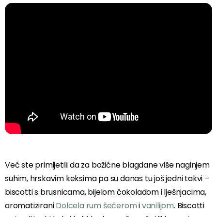
Već ste primijetili da za božićne blagdane više naginjem
suhim, hrskavim keksima pa su danas tu još jedni takvi –
biscotti s brusnicama, bijelom čokoladom i lješnjacima,
aromatizirani
Dolcela rum šećerom
i
vanilijom
. Biscotti