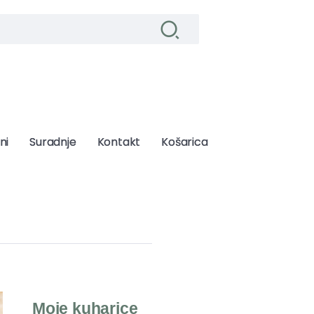
ni
ni
Suradnje
Suradnje
Kontakt
Kontakt
Košarica
Košarica
Moje kuharice