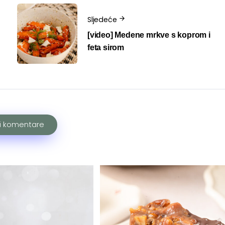
Sljedeće
[video] Medene mrkve s koprom i
feta sirom
ži komentare