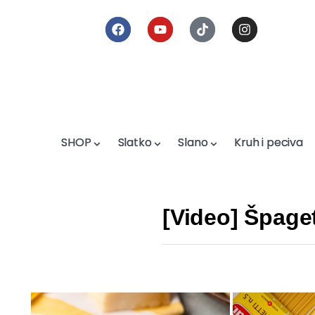
SHOP
SHOP
Slatko
Slatko
Slano
Slano
Kruh i peciva
Kruh i peciva
[Video] Špage