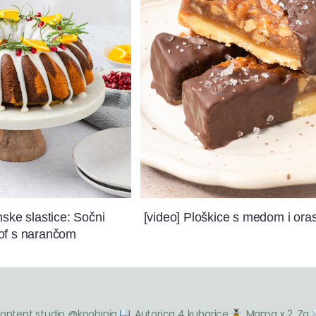
nske slastice: Sočni
[video] Ploškice s medom i ora
of s narančom
ontent studio @koohinja
Autorica 4 kuharice
Mama x 2, Zg