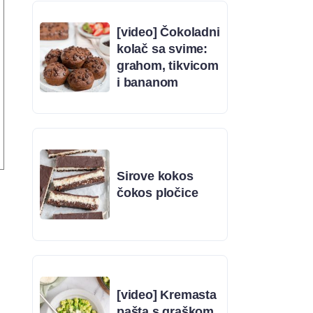
[video] Čokoladni
kolač sa svime:
grahom, tikvicom
i bananom
Sirove kokos
čokos pločice
[video] Kremasta
pašta s graškom