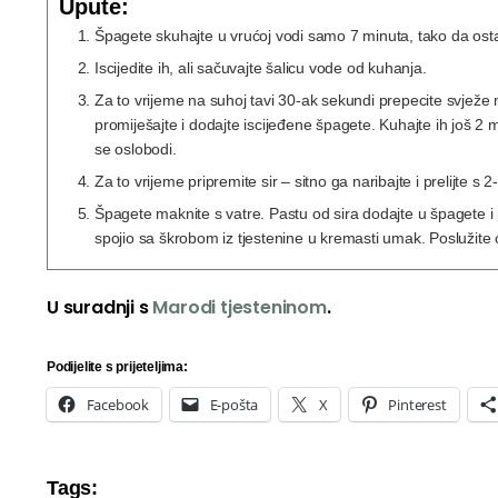
Upute:
Špagete skuhajte u vrućoj vodi samo 7 minuta, tako da ost
Iscijedite ih, ali sačuvajte šalicu vode od kuhanja.
Za to vrijeme na suhoj tavi 30-ak sekundi prepecite svježe
promiješajte i dodajte iscijeđene špagete. Kuhajte ih još 2
se oslobodi.
Za to vrijeme pripremite sir – sitno ga naribajte i prelijte 
Špagete maknite s vatre. Pastu od sira dodajte u špagete i 
spojio sa škrobom iz tjestenine u kremasti umak. Poslužite
U suradnji s
Marodi tjesteninom
.
Podijelite s prijeteljima:
Facebook
E-pošta
X
Pinterest
Tags: