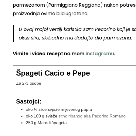
parmezanom (Parmiggiano Reggiano) nakon potresa ko
proizvodnja ovime bila ugrožena.
U ovoj mojoj verziji koristila sam Pecorino koji j
okus sira, slobodno mu dodajte dio parmezana.
Virnite i video recept na mom
instagramu
.
Špageti Cacio e Pepe
Za 2-3 osobe
Sastojci:
oko ¾ žlice svježe mljevenog papra
oko 100 g svježe
sitno ribanog aira Pecorino Romano
250
g
Marodi špageta