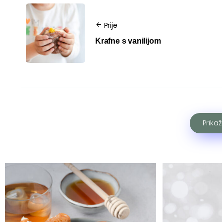
Prije
Krafne s vanilijom
Prika