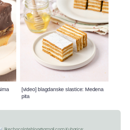
sima
[video] blagdanske slastice: Medena
pita
likechocolateblog@gmail.com
Kuharice: