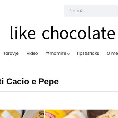
like chocolate
like chocolate
zdravije
zdravije
Video
Video
#momlife
#momlife
Tips&tricks
Tips&tricks
O me
O me
ti Cacio e Pepe