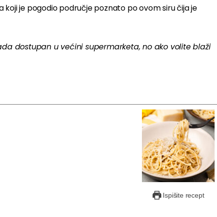
ji je pogodio područje poznato po ovom siru čija je
e sada dostupan u većini supermarketa, no ako volite blaži
Ispišite recept