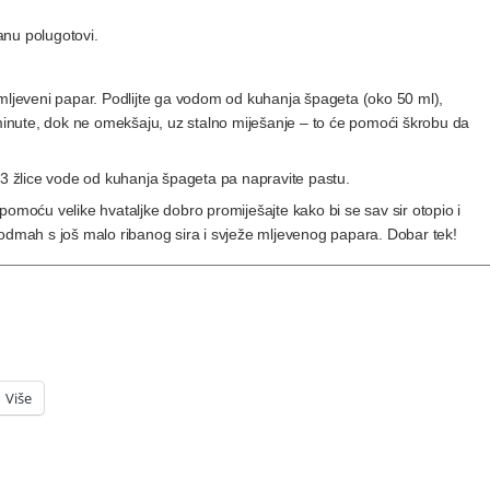
anu polugotovi.
 mljeveni papar. Podlijte ga vodom od kuhanja špageta (oko 50 ml),
 minute, dok ne omekšaju, uz stalno miješanje – to će pomoći škrobu da
s 2-3 žlice vode od kuhanja špageta pa napravite pastu.
pomoću velike hvataljke dobro promiješajte kako bi se sav sir otopio i
 odmah s još malo ribanog sira i svježe mljevenog papara. Dobar tek!
Više