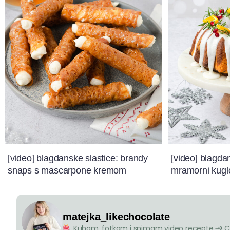
[video] blagdanske slastice: brandy
[video] blagda
snaps s mascarpone kremom
mramorni kugl
matejka_likechocolate
Kuham, fotkam i snimam video recepte
🗝 C