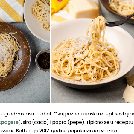
nogi od vas nisu probali. Ovaj poznati rimski recept sastoji s
špagete
), sira (cacio) i papra (pepe). Tipično se u receptu
simo Bottura je 2012. godine popularizirao i verziju s