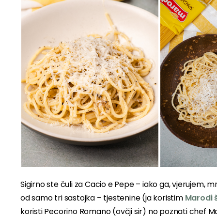
Sigirno ste čuli za Cacio e Pepe – iako ga, vjerujem, m
od samo tri sastojka – tjestenine (ja koristim
Marodi 
koristi Pecorino Romano (ovčji sir) no poznati chef Mas