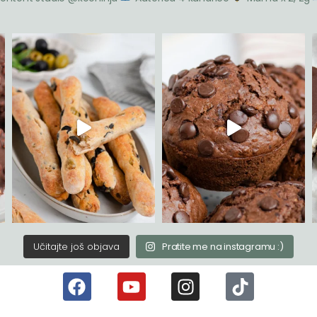
Učitajte još objava
Pratite me na instagramu :)