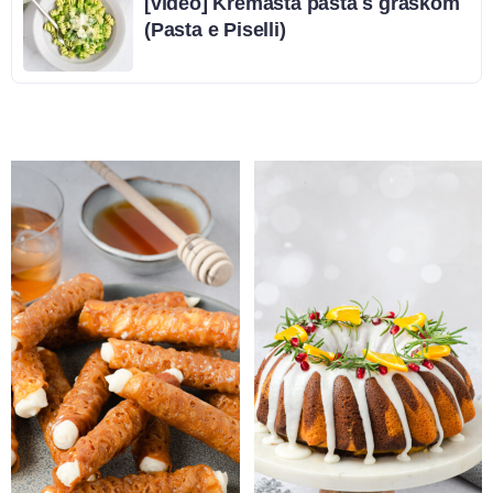
[video] Kremasta pašta s graškom
(Pasta e Piselli)