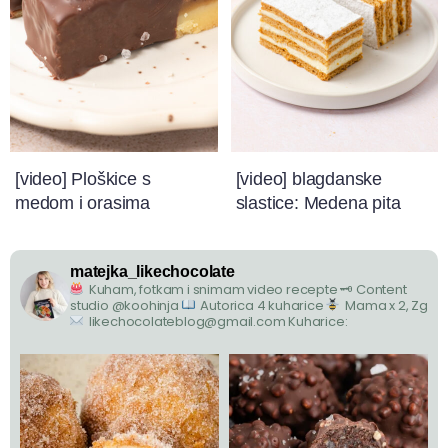
[video] Ploškice s
[video] blagdanske
medom i orasima
slastice: Medena pita
matejka_likechocolate
Kuham, fotkam i snimam video recepte
🗝 Content
studio @koohinja
Autorica 4 kuharice
Mama x 2, Zg
likechocolateblog@gmail.com
Kuharice: