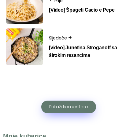
Prije
[Video] Špageti Cacio e Pepe
Sljedeće
[video] Junetina Stroganoff sa
širokim rezancima
Prikaži komentare
Moje kuharice