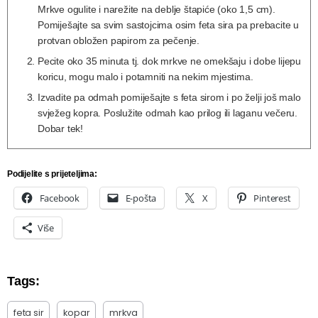
Mrkve ogulite i narežite na deblje štapiće (oko 1,5 cm).
Pomiješajte sa svim sastojcima osim feta sira pa prebacite u
protvan obložen papirom za pečenje.
Pecite oko 35 minuta tj. dok mrkve ne omekšaju i dobe lijepu
koricu, mogu malo i potamniti na nekim mjestima.
Izvadite pa odmah pomiješajte s feta sirom i po želji još malo
svježeg kopra. Poslužite odmah kao prilog ili laganu večeru.
Dobar tek!
Podijelite s prijeteljima:
Facebook
E-pošta
X
Pinterest
Više
Tags:
feta sir
kopar
mrkva