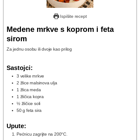
Ispišite recept
Medene mrkve s koprom i feta
sirom
Za jednu osobu ili dvoje kao prilog
Sastojci:
3
velike mrkve
2
žlice malsinova ulja
1
žlica meda
1
žličica kopra
½
žličice soli
50
g
feta sira
Upute:
Pećnicu zagrijte na 200°C.