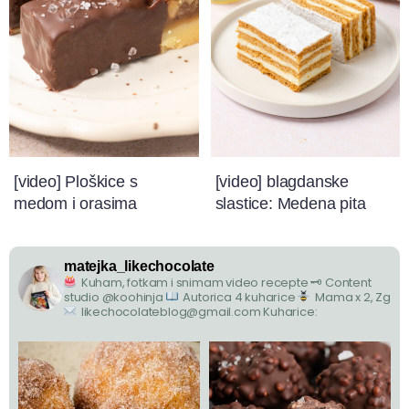
[video] Ploškice s
[video] blagdanske
medom i orasima
slastice: Medena pita
matejka_likechocolate
Kuham, fotkam i snimam video recepte
🗝 Content
studio @koohinja
Autorica 4 kuharice
Mama x 2, Zg
likechocolateblog@gmail.com
Kuharice: