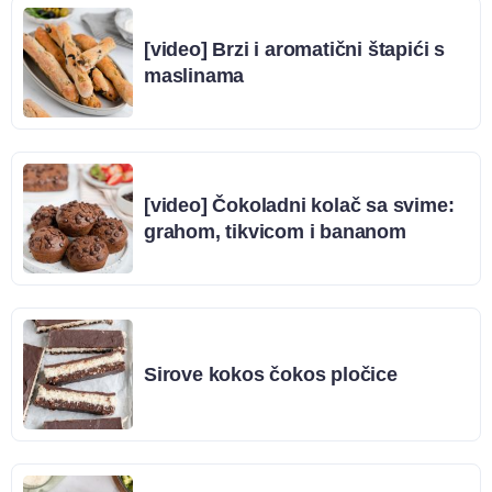
[video] Brzi i aromatični štapići s
maslinama
[video] Čokoladni kolač sa svime:
grahom, tikvicom i bananom
Sirove kokos čokos pločice