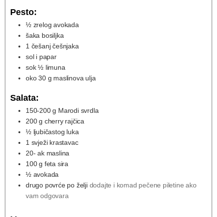
Pesto:
½
zrelog avokada
šaka bosiljka
1
češanj češnjaka
sol i papar
sok ½ limuna
oko 30 g maslinova ulja
Salata:
150-200
g
Marodi svrdla
200
g
cherry rajčica
½
ljubičastog luka
1
svježi krastavac
20-
ak maslina
100
g
feta sira
½
avokada
drugo povrće po želji
dodajte i komad pečene piletine ako
vam odgovara