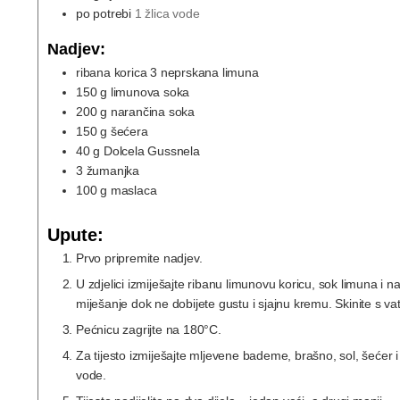
po potrebi
1 žlica vode
Nadjev:
ribana korica 3 neprskana limuna
150
g
limunova soka
200
g
narančina soka
150
g
šećera
40
g
Dolcela Gussnela
3
žumanjka
100
g
maslaca
Upute:
Prvo pripremite nadjev.
U zdjelici izmiješajte ribanu limunovu koricu, sok limuna i 
miješanje dok ne dobijete gustu i sjajnu kremu. Skinite s vat
Pećnicu zagrijte na 180°C.
Za tijesto izmiješajte mljevene bademe, brašno, sol, šećer i 
vode.