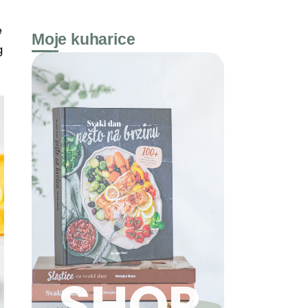
e
Moje kuharice
g
SHOP