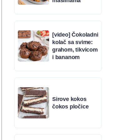
maslinama
[video] Čokoladni
kolač sa svime:
grahom, tikvicom
i bananom
Sirove kokos
čokos pločice