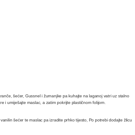
naranče, šećer, Gussnel i žumanjke pa kuhajte na laganoj vatri uz stalno
re i umiješajte maslac, a zatim pokrijte plastičnom folijom.
vanilin šećer te maslac pa izradite prhko tijesto, Po potrebi dodajte žlicu