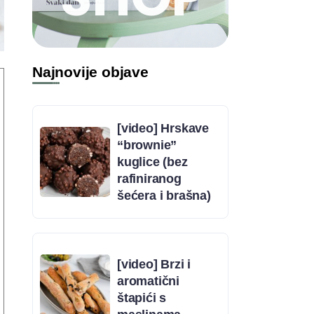
Najnovije objave
[video] Hrskave
“brownie”
kuglice (bez
rafiniranog
šećera i brašna)
[video] Brzi i
aromatični
štapići s