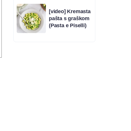
[video] Kremasta
pašta s graškom
(Pasta e Piselli)