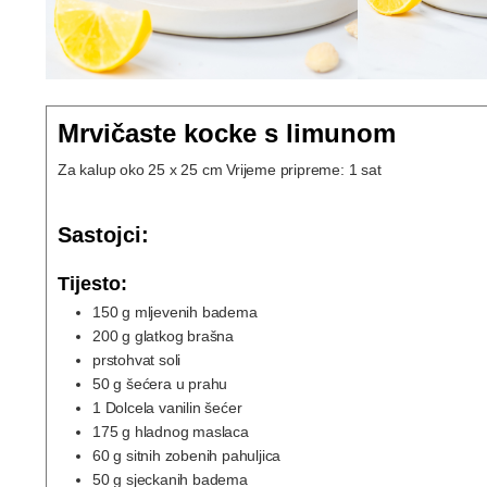
Mrvičaste kocke s limunom
Za kalup oko 25 x 25 cm Vrijeme pripreme: 1 sat
Sastojci:
Tijesto:
150
g
mljevenih badema
200
g
glatkog brašna
prstohvat soli
50
g
šećera u prahu
1
Dolcela vanilin šećer
175
g
hladnog maslaca
60
g
sitnih zobenih pahuljica
50
g
sjeckanih badema