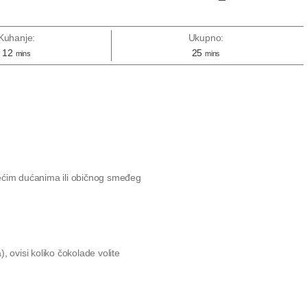
Kuhanje:
Ukupno:
12
25
mins
mins
ećim dućanima ili običnog smeđeg
), ovisi koliko čokolade volite