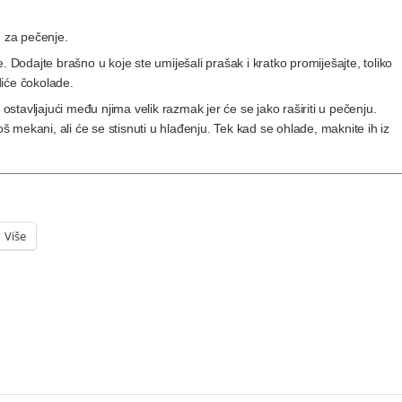
m za pečenje.
. Dodajte brašno u koje ste umiješali prašak i kratko promiješajte, toliko
diće čokolade.
 ostavljajući među njima velik razmak jer će se jako raširiti u pečenju.
oš mekani, ali će se stisnuti u hlađenju. Tek kad se ohlade, maknite ih iz
Više