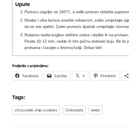
Upute
Pećnicu zagrijte na 160°C, a veliki protvan obložite papiro
Maslac i oba šećera izradite mikserom, zatim umiješajte jaje
da se sve sjedini. Zatim pomoću špatule umiješajte i koma
Rukama radite kuglice veličine oraha i slažite ih na protvan,
Pecite 10-12 min, vadite ih čim počnu dobivati boju. Bit će j
protvana i čuvajte u limenoj kutiji. Dobar tek!
Podijelite s prijeteljima:
Facebook
E-pošta
X
Pinterest
Tags:
chocolate chip cookies
Čokolada
keksi