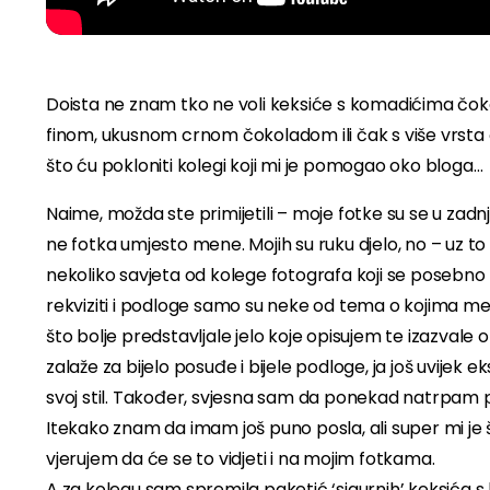
Doista ne znam tko ne voli keksiće s komadićima čoko
finom, ukusnom crnom čokoladom ili čak s više vrsta 
što ću pokloniti kolegi koji mi je pomogao oko bloga…
Naime, možda ste primijetili – moje fotke su se u zadnj
ne fotka umjesto mene. Mojih su ruku djelo, no – uz 
nekoliko savjeta od kolege fotografa koji se posebno r
rekviziti i podloge samo su neke od tema o kojima me
što bolje predstavljale jelo koje opisujem te izazvale 
zalaže za bijelo posuđe i bijele podloge, ja još uvijek 
svoj stil. Također, svjesna sam da ponekad natrpam prev
Itekako znam da imam još puno posla, ali super mi je 
vjerujem da će se to vidjeti i na mojim fotkama.
A za kolegu sam spremila paketić ‘sigurnih’ keksića s