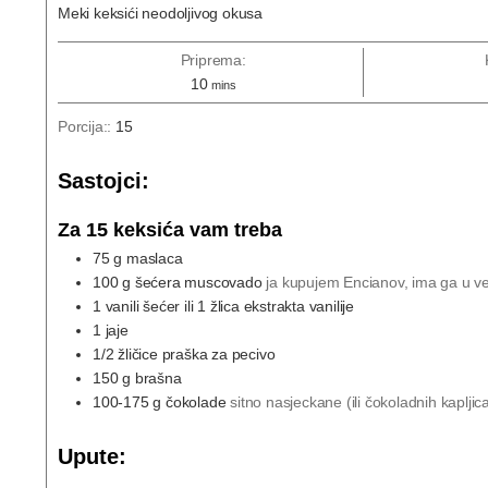
Meki keksići neodoljivog okusa
Priprema:
10
mins
Porcija::
15
Sastojci:
Za 15 keksića vam treba
75
g
maslaca
100
g
šećera muscovado
ja kupujem Encianov, ima ga u v
1
vanili šećer ili 1 žlica ekstrakta vanilije
1
jaje
1/2
žličice praška za pecivo
150
g
brašna
100-175
g
čokolade
sitno nasjeckane (ili čokoladnih kapljica
Upute: