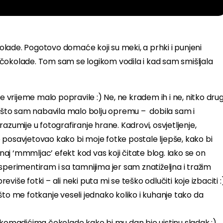
lade. Pogotovo domaće koji su meki, a prhki i punjeni
čokolade. Tom sam se logikom vodila i kad sam smišljala
e vrijeme malo popravile :) Ne, ne kradem ih i ne, nitko drug
to što sam nabavila malo bolju opremu – dobila sam i
azumije u fotografiranje hrane. Kadrovi, osvjetljenje,
 posavjetovao kako bi moje fotke postale ljepše, kako bi
onaj ‘mmmljac’ efekt kod vas koji čitate blog. Iako se on
eksperimentiram i sa tamnijima jer sam znatiželjna i tražim
iše fotki – ali neki puta mi se teško odlučiti koje izbaciti :
što me fotkanje veseli jednako koliko i kuhanje tako da
 komadićima čokolade kako bi mu dan bio uistinu sladak :)