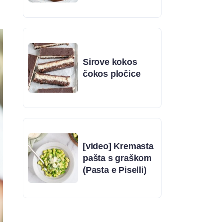
Sirove kokos
čokos pločice
[video] Kremasta
pašta s graškom
(Pasta e Piselli)