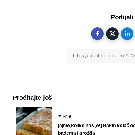
Podijeli
Pročitajte još
Prije
[ajme,koliko nas je!] Bakin kolač o
badema i grožđa