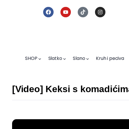
SHOP
SHOP
Slatko
Slatko
Slano
Slano
Kruh i peciva
Kruh i peciva
[Video] Keksi s komadići