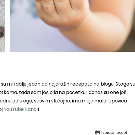
 su mi i dalje jedan od najdražih recepata na blogu. Stoga s
 fotkama, tada sam još bila na početku i danas su one još
jednu od uloga, sasvim slučajno, ima moja mala lopovica
oj
YouTube kanal
!
Ispišite recept