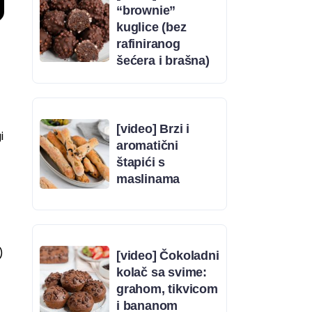
“brownie”
kuglice (bez
rafiniranog
šećera i brašna)
[video] Brzi i
i
aromatični
štapići s
maslinama
)
[video] Čokoladni
kolač sa svime:
grahom, tikvicom
i bananom