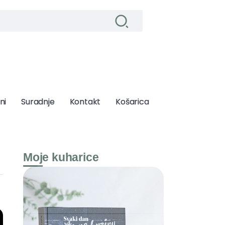
ni
ni
Suradnje
Suradnje
Kontakt
Kontakt
Košarica
Košarica
Moje kuharice