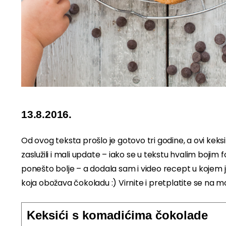
13.8.2016.
Od ovog teksta prošlo je gotovo tri godine, a ovi keksi
zaslužili i mali update – iako se u tekstu hvalim bojim
ponešto bolje – a dodala sam i video recept u kojem 
koja obožava čokoladu :) Virnite i pretplatite se na m
Keksići s komadićima čokolade