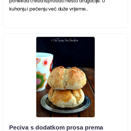
ponekad treba isprobati nešto drugačije. U
kuhanju i pečenju već duže vrijeme...
Peciva s dodatkom prosa prema