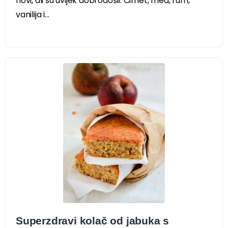
novi, ali su uvijek dobrodošli. Cimet, med, rum,
vanilija i...
Superzdravi kolač od jabuka s