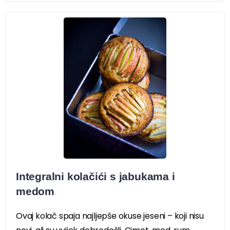
Integralni kolačići s jabukama i
medom
Ovaj kolač spaja najljepše okuse jeseni – koji nisu