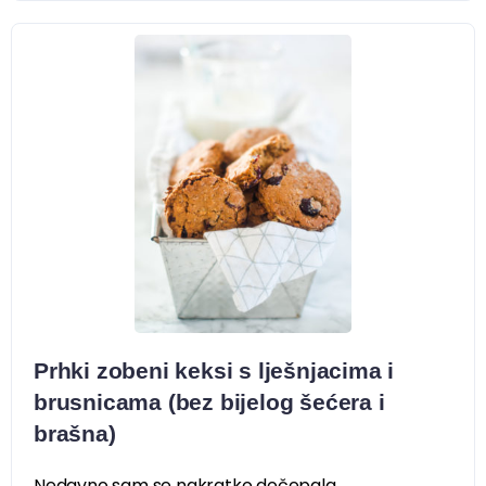
Prhki zobeni keksi s lješnjacima i
brusnicama (bez bijelog šećera i
brašna)
Nedavno sam se nakratko dočepala