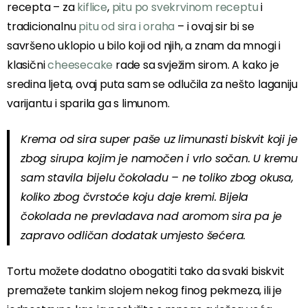
recepta – za
kiflice
,
pitu po svekrvinom receptu
i
tradicionalnu
pitu od sira i oraha
– i ovaj sir bi se
savršeno uklopio u bilo koji od njih, a znam da mnogi i
klasični
cheesecake
rade sa svježim sirom. A kako je
sredina ljeta, ovaj puta sam se odlučila za nešto laganiju
varijantu i sparila ga s limunom.
Krema od sira super paše uz limunasti biskvit koji je
zbog sirupa kojim je namočen i vrlo sočan. U kremu
sam stavila bijelu čokoladu – ne toliko zbog okusa,
koliko zbog čvrstoće koju daje kremi. Bijela
čokolada ne prevladava nad aromom sira pa je
zapravo odličan dodatak umjesto šećera.
Tortu možete dodatno obogatiti tako da svaki biskvit
premažete tankim slojem nekog finog pekmeza, ili je