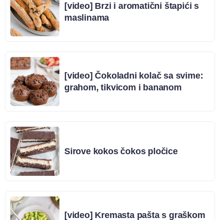
[video] Brzi i aromatični štapići s
maslinama
[video] Čokoladni kolač sa svime:
grahom, tikvicom i bananom
Sirove kokos čokos pločice
[video] Kremasta pašta s graškom