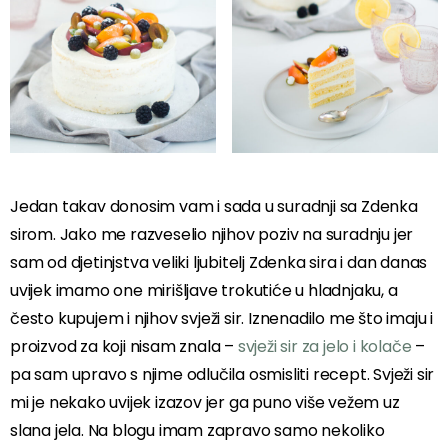
Jedan takav donosim vam i sada u suradnji sa Zdenka
sirom. Jako me razveselio njihov poziv na suradnju jer
sam od djetinjstva veliki ljubitelj Zdenka sira i dan danas
uvijek imamo one mirišljave trokutiće u hladnjaku, a
često kupujem i njihov svježi sir. Iznenadilo me što imaju i
proizvod za koji nisam znala –
svježi sir za jelo i kolače
–
pa sam upravo s njime odlučila osmisliti recept. Svježi sir
mi je nekako uvijek izazov jer ga puno više vežem uz
slana jela. Na blogu imam zapravo samo nekoliko