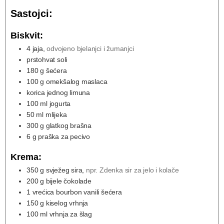
Sastojci:
Biskvit:
4
jaja,
odvojeno bjelanjci i žumanjci
prstohvat
soli
180
g
šećera
100
g
omekšalog maslaca
korica
jednog limuna
100
ml
jogurta
50
ml
mlijeka
300
g
glatkog brašna
6
g
praška za pecivo
Krema:
350
g
svježeg sira,
npr. Zdenka sir za jelo i kolače
200
g
bijele čokolade
1
vrećica
bourbon vanili šećera
150
g
kiselog vrhnja
100
ml
vrhnja za šlag