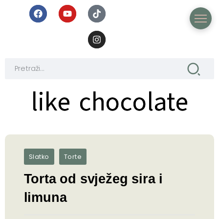
like chocolate
like chocolate
Slatko
Torte
Torta od svježeg sira i
limuna