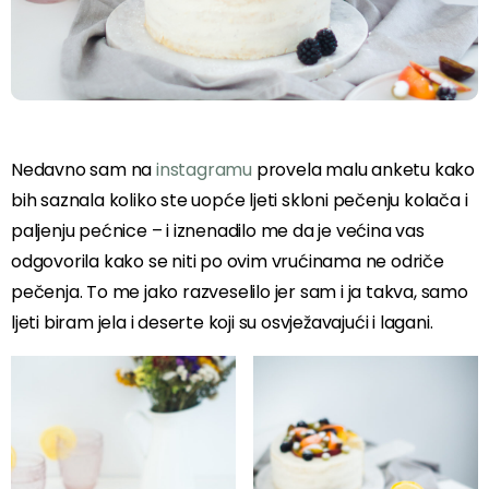
Nedavno sam na
instagramu
provela malu anketu kako
bih saznala koliko ste uopće ljeti skloni pečenju kolača i
paljenju pećnice – i iznenadilo me da je većina vas
odgovorila kako se niti po ovim vrućinama ne odriče
pečenja. To me jako razveselilo jer sam i ja takva, samo
ljeti biram jela i deserte koji su osvježavajući i lagani.