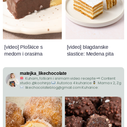
[video] Ploškice s
[video] blagdanske
medom i orasima
slastice: Medena pita
matejka_likechocolate
Kuham, fotkam i snimam video recepte
🗝 Content
studio @koohinja
Autorica 4 kuharice
Mama x 2, Zg
likechocolateblog@gmail.com
Kuharice: