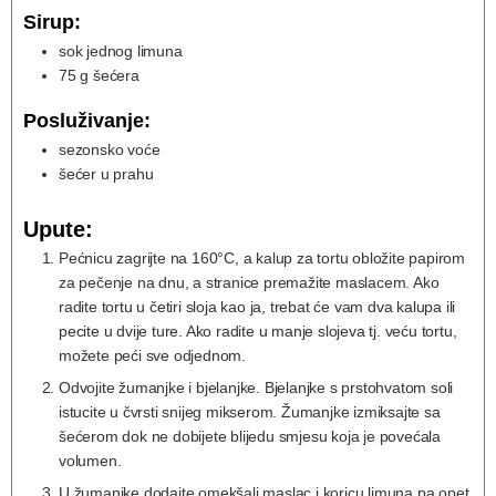
Sirup:
sok
jednog limuna
75
g
šećera
Posluživanje:
sezonsko voće
šećer u prahu
Upute:
Pećnicu zagrijte na 160°C, a kalup za tortu obložite papirom
za pečenje na dnu, a stranice premažite maslacem. Ako
radite tortu u četiri sloja kao ja, trebat će vam dva kalupa ili
pecite u dvije ture. Ako radite u manje slojeva tj. veću tortu,
možete peći sve odjednom.
Odvojite žumanjke i bjelanjke. Bjelanjke s prstohvatom soli
istucite u čvrsti snijeg mikserom. Žumanjke izmiksajte sa
šećerom dok ne dobijete blijedu smjesu koja je povećala
volumen.
U žumanjke dodajte omekšali maslac i koricu limuna pa opet