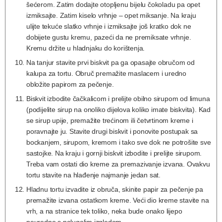
šećerom. Zatim dodajte otopljenu bijelu čokoladu pa opet
izmiksajte. Zatim kiselo vrhnje – opet miksanje. Na kraju
ulijte tekuće slatko vrhnje i izmiksajte još kratko dok ne
dobijete gustu kremu, pazeći da ne premiksate vrhnje.
Kremu držite u hladnjaku do korištenja.
Na tanjur stavite prvi biskvit pa ga opasajte obručom od
kalupa za tortu. Obruč premažite maslacem i uredno
obložite papirom za pečenje.
Biskvit izbodite čačkalicom i prelijte obilno sirupom od limuna
(podijelite sirup na onoliko dijelova koliko imate biskvita). Kad
se sirup upije, premažite trećinom ili četvrtinom kreme i
poravnajte ju. Stavite drugi biskvit i ponovite postupak sa
bockanjem, sirupom, kremom i tako sve dok ne potrošite sve
sastojke. Na kraju i gornji biskvit izbodite i prelijte sirupom.
Treba vam ostati dio kreme za premazivanje izvana. Ovakvu
tortu stavite na hlađenje najmanje jedan sat.
Hladnu tortu izvadite iz obruča, skinite papir za pečenje pa
premažite izvana ostatkom kreme. Veći dio kreme stavite na
vrh, a na stranice tek toliko, neka bude onako lijepo
neuredno s polugolim izgledom