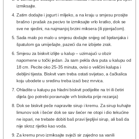
izmiksajte.
Zatim dodajte i jogurt i mlijeko, a na kraju u smjesu prosijte
brašno i prašak za pecivo te izmiksajte vrlo kratko, dok se
sve ne sjedini, na najmanjoj brzini miksera (ili pjenjačom).
Sada malo po malo u smjesu dodajte snijeg od bjelanjaka i
špatulom ga umiješajte, pazeći da ne izbijete zrak.
Smjesu za biskvit izlijte u kalup – uzimajući u obzir
napomene u točki jedan. Ja sam pekla dva puta u kalupu od
18 cm. Pecite oko 25-35 minuta, ovisi o veličini kalupa i
debljini tijesta. Biskvit vam treba ostati svijetao, a čačkalica
koju ubodete u sredinu treba izaći bez mrvica.
Ohladite u kalupu pa hladni biskvit podijelite na tri ili četiri
dijela (po potrebi poravnajte vrh biskvita prije rezanja)
Dok se biskvit peče napravite sirup i kremu. Za sirup kuhajte
limunov sok i šećer dok se sav šećer ne otopi i dio tekućine
ne ispari, ne trebate dobiti baš pravi ljepljivi sirup, ali baš da
nije skroz rijetko kao voda.
Za kremu prvo izmiksajte svježi sir zajedno sa vanili