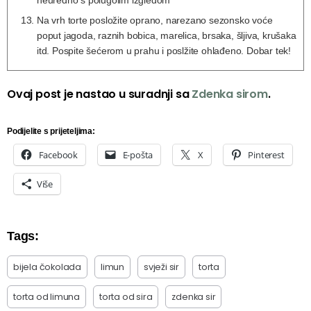
Na vrh torte posložite oprano, narezano sezonsko voće
poput jagoda, raznih bobica, marelica, brsaka, šljiva, krušaka
itd. Pospite šećerom u prahu i poslžite ohlađeno. Dobar tek!
Ovaj post je nastao u suradnji sa
Zdenka sirom
.
Podijelite s prijeteljima:
Facebook
E-pošta
X
Pinterest
Više
Tags:
bijela čokolada
limun
svježi sir
torta
torta od limuna
torta od sira
zdenka sir