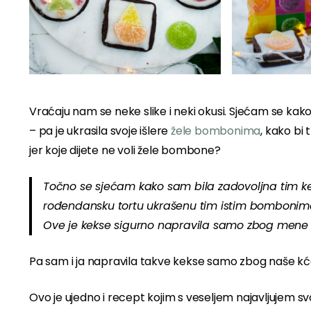
Vraćaju nam se neke slike i neki okusi. Sjećam se kak
– pa je ukrasila svoje išlere
žele bombonima
, kako bi 
jer koje dijete ne voli žele bombone?
Točno se sjećam kako sam bila zadovoljna tim kek
rođendansku tortu ukrašenu tim istim bombonima 
Ove je kekse sigurno napravila samo zbog mene 
Pa sam i ja napravila takve kekse samo zbog naše kć
Ovo je ujedno i recept kojim s veseljem najavljujem sv