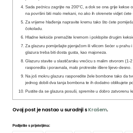
Sada pećnicu zagrijte na 200°C, a dok se ona grije kekse o
na površini biti malo mekani, no ako ih okrenete vidjet ćete
Za vrijeme hlađenja napravite kremu tako što ćete pomiješati
čokoladu.
Hladne keksiće premažite kremom i poklopite drugim keks
Za glazuru pomiješajte pjenjačom ili vilicom šećer u prahu i
glazura treba biti dosta gusta, kao majoneza.
Glazuru stavite u slastičarsku vrećicu s malim otvorom (1-2
rasporedila i poravnala, malo protresite išlere lijevo-desno.
Na još mokru glazuru rasporedite žele bombone tako da tvo
jednog dobili dva tanja bombona te ih dodatno oblikujete po
Pustite da se glazura posuši, spremite u dobro zatvorenu kut
Ovaj post je nastao u suradnji s
Krašem
.
Podijelite s prijeteljima: