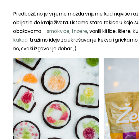
Predbožićno je vrijeme možda vrijeme kad najviše raz
obilježile do kraja života. Listamo stare tekice u koj
obožavamo –
smokvice
,
linzere
, vanili kiflice, išle
kakaa
, tražimo ideje za ukrašavanje keksa i grickamo 
no, svaki izgovor je dobar ;)