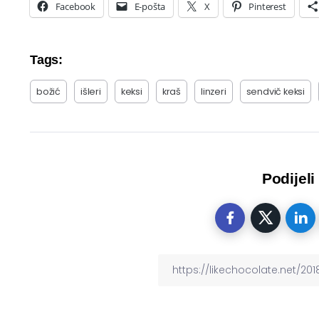
Facebook
E-pošta
X
Pinterest
Tags:
božić
išleri
keksi
kraš
linzeri
sendvič keksi
Podijeli