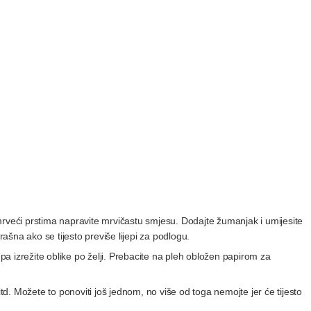
mrveći prstima napravite mrvičastu smjesu. Dodajte žumanjak i umijesite
rašna ako se tijesto previše lijepi za podlogu.
 pa izrežite oblike po želji. Prebacite na pleh obložen papirom za
itd. Možete to ponoviti još jednom, no više od toga nemojte jer će tijesto