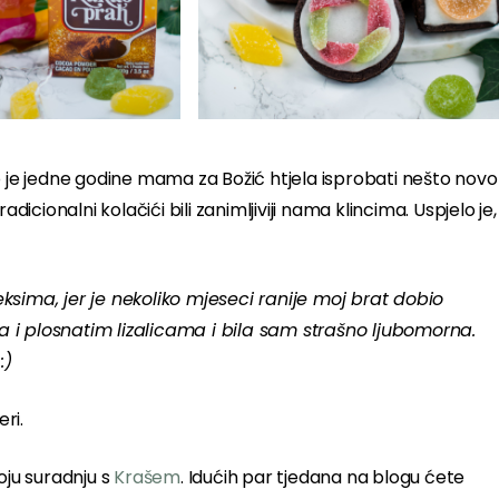
o je jedne godine mama za Božić htjela isprobati nešto novo
tradicionalni kolačići bili zanimljiviji nama klincima. Uspjelo je,
sima, jer je nekoliko mjeseci ranije moj brat dobio
i plosnatim lizalicama i bila sam strašno ljubomorna.
:)
eri.
oju suradnju s
Krašem
. Idućih par tjedana na blogu ćete