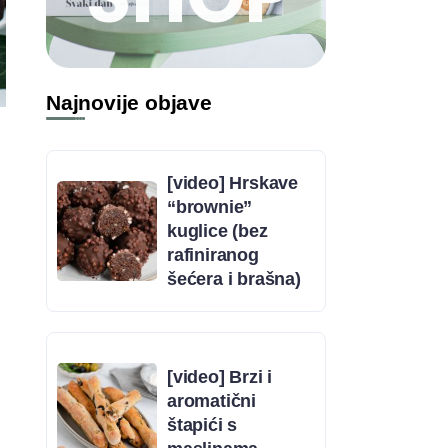
Najnovije objave
[video] Hrskave
“brownie”
kuglice (bez
rafiniranog
šećera i brašna)
[video] Brzi i
aromatični
štapići s