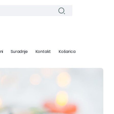
ni
ni
Suradnje
Suradnje
Kontakt
Kontakt
Košarica
Košarica