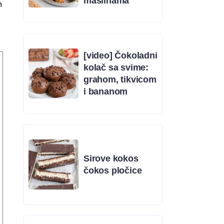
maslinama
m
[video] Čokoladni
kolač sa svime:
grahom, tikvicom
i bananom
Sirove kokos
čokos pločice