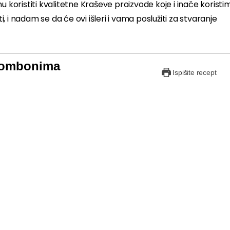
u koristiti kvalitetne Kraševe proizvode koje i inače koristi
 i nadam se da će ovi išleri i vama poslužiti za stvaranje
 bombonima
Ispišite recept