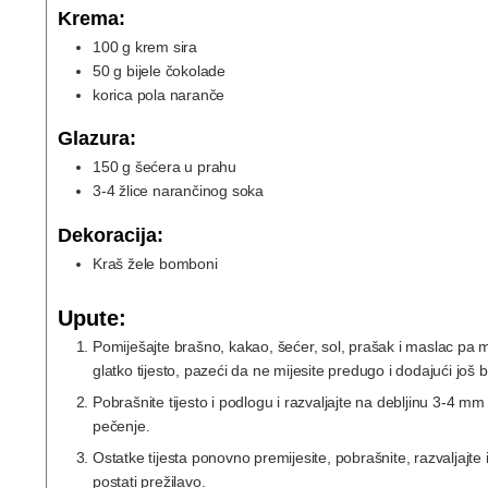
Krema:
100
g
krem sira
50
g
bijele čokolade
korica
pola
naranče
Glazura:
150
g
šećera u prahu
3-4
žlice
narančinog soka
Dekoracija:
Kraš žele bomboni
Upute:
Pomiješajte brašno, kakao, šećer, sol, prašak i maslac pa 
glatko tijesto, pazeći da ne mijesite predugo i dodajući još b
Pobrašnite tijesto i podlogu i razvaljajte na debljinu 3-4 mm
pečenje.
Ostatke tijesta ponovno premijesite, pobrašnite, razvaljajte 
postati prežilavo.