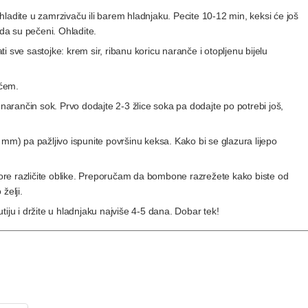
hladite u zamrzivaču ili barem hladnjaku.
Pecite 10-12 min, keksi će još
 da su pečeni. Ohladite.
 sve sastojke: krem sir, ribanu koricu naranče i otopljenu bijelu
ićem.
 narančin sok. Prvo dodajte 2-3 žlice soka pa dodajte po potrebi još,
 mm) pa pažljivo ispunite površinu keksa. Kako bi se glazura lijepo
re različite oblike. Preporučam da bombone razrežete kako biste od
 želji.
iju i držite u hladnjaku najviše 4-5 dana. Dobar tek!