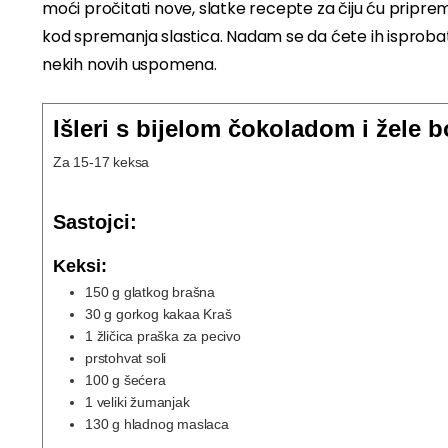
moći pročitati nove, slatke recepte za čiju ću priprem
kod spremanja slastica. Nadam se da ćete ih isprobati,
nekih novih uspomena.
Išleri s bijelom čokoladom i žele
Za 15-17 keksa
Sastojci:
Keksi:
150
g
glatkog brašna
30
g
gorkog kakaa Kraš
1
žličica
praška za pecivo
prstohvat
soli
100
g
šećera
1
veliki
žumanjak
130
g
hladnog maslaca