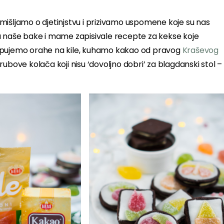
mišljamo o djetinjstvu i prizivamo uspomene koje su nas
e su naše bake i mame zapisivale recepte za kekse koje
re. Kupujemo orahe na kile, kuhamo kakao od pravog
Kraševog
rubove kolača koji nisu ‘dovoljno dobri’ za blagdanski stol –