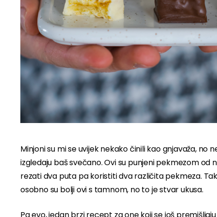
Minjoni su mi se uvijek nekako činili kao gnjavaža, no nek
izgledaju baš svečano. Ovi su punjeni pekmezom od nar
rezati dva puta pa koristiti dva različita pekmeza. T
osobno su bolji ovi s tamnom, no to je stvar ukusa.
Pa evo, jedan brzi recept za one koji se još premišljaju 