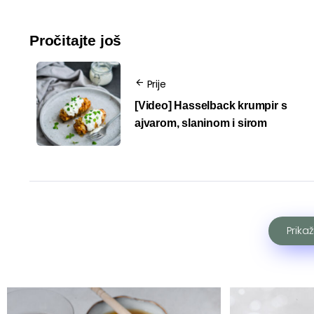
Pročitajte još
Prije
[Video] Hasselback krumpir s
ajvarom, slaninom i sirom
Prika