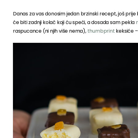
Danas za vas donosim jedan brzinski recept, još prije b
će biti zadnji kolač koji ću speći, a dosada sam pekla
m
raspucance (ni njih više nema),
thumbprint
keksiće –