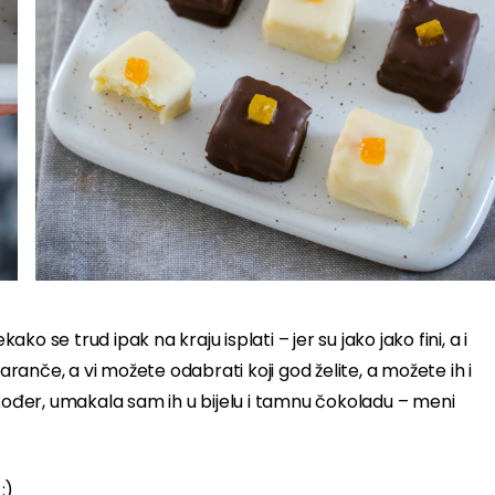
ako se trud ipak na kraju isplati – jer su jako jako fini, a i
anče, a vi možete odabrati koji god želite, a možete ih i
akođer, umakala sam ih u bijelu i tamnu čokoladu – meni
:)