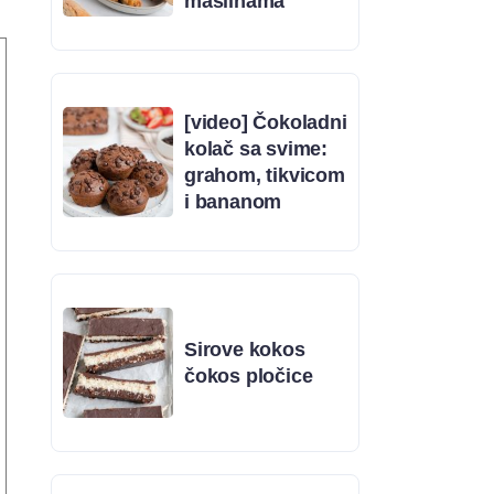
maslinama
[video] Čokoladni
kolač sa svime:
grahom, tikvicom
i bananom
Sirove kokos
čokos pločice