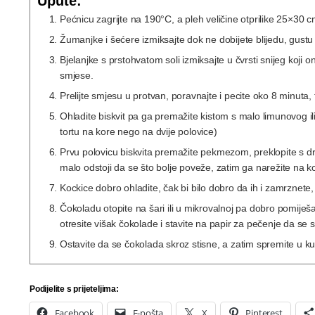
Upute:
Pećnicu zagrijte na 190°C, a pleh veličine otprilike 25×30
Žumanjke i šećere izmiksajte dok ne dobijete blijedu, gust
Bjelanjke s prstohvatom soli izmiksajte u čvrsti snijeg koji
smjese.
Prelijte smjesu u protvan, poravnajte i pecite oko 8 minuta,
Ohladite biskvit pa ga premažite kistom s malo limunovog il
tortu na kore nego na dvije polovice)
Prvu polovicu biskvita premažite pekmezom, preklopite s drug
malo odstoji da se što bolje poveže, zatim ga narežite na ko
Kockice dobro ohladite, čak bi bilo dobro da ih i zamrznete,
Čokoladu otopite na šari ili u mikrovalnoj pa dobro pomije
otresite višak čokolade i stavite na papir za pečenje da se 
Ostavite da se čokolada skroz stisne, a zatim spremite u ku
Podijelite s prijeteljima:
Facebook
E-pošta
X
Pinterest