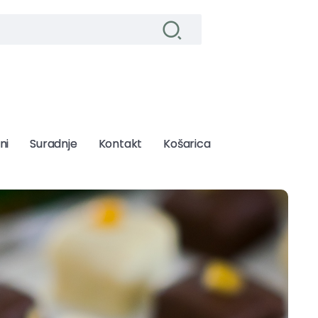
ni
ni
Suradnje
Suradnje
Kontakt
Kontakt
Košarica
Košarica