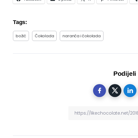
Tags:
božić
Čokolada
naranča i čokolada
Podijeli