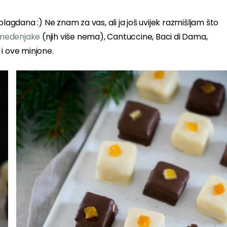
lagdana :) Ne znam za vas, ali ja još uvijek razmišljam što
edenjake
(njih više nema), Cantuccine, Baci di Dama,
 i ove minjone.