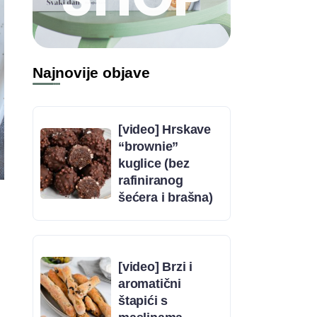
Najnovije objave
[video] Hrskave
“brownie”
kuglice (bez
rafiniranog
šećera i brašna)
[video] Brzi i
aromatični
štapići s