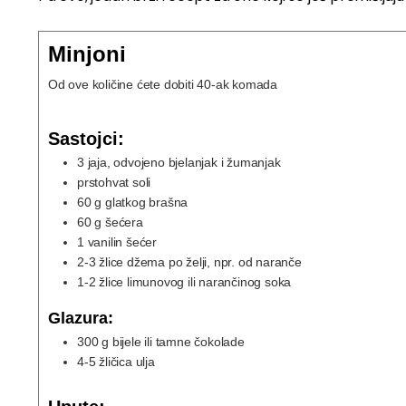
Minjoni
Od ove količine ćete dobiti 40-ak komada
Sastojci:
3
jaja, odvojeno bjelanjak i žumanjak
prstohvat
soli
60
g
glatkog brašna
60
g
šećera
1
vanilin šećer
2-3
žlice
džema po želji, npr. od naranče
1-2
žlice
limunovog ili narančinog soka
Glazura:
300
g
bijele ili tamne čokolade
4-5
žličica
ulja