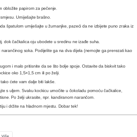
 cm obložite papirom za pečenje.
u smjesu. Umiješajte brašno.
 onda špatulom umiješajte u žumanjke, pazeći da ne izbijete puno zraka iz
 tj. dok čačkalica oju ubodete u sredinu ne izađe suha.
i narančinog soka. Podijelite ga na dva dijela (nemojte ga prerezati kao
om i malo pritisnite da se što bolje spoje. Ostavite da biskvit tako
ckice oko 1,5×1,5 cm ili po želji.
 tako ćete vam dalje biti lakše.
šajte s uljem. Svaku kockicu umočite u čokoladu pomoću čačkalice,
stisne. Po želji ukrasite, npr. kandiranom narančom.
tiju i držite na hladnom mjestu. Dobar tek!
Više