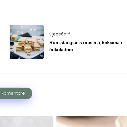
Sljedeće
Rum štangice s orasima, keksima i
čokoladom
ži komentare