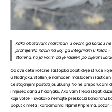
Kako obožavam marcipan, u ovom ga kolaču ne p
promijenila način na koji ga integriram u kolač – 
Stollena, no ja volim da je raširen po cijelom 
Od ove ćete količine sastojaka dobiti dvije štruce ko
u hladnjaku. Stollen je namočen maslacem i zaštićen 
će stajanjem postati još ukusniji. No ne preporučam da
i mjesec dana u hladnjaku. Ako vam treba stajati duž
koje volite – svakako nemojte preskočiti kandiranu kor
poput cimeta i kardamoma. Njami! Priprema, pozor – 