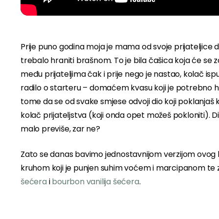
Prije puno godina moja je mama od svoje prijateljice
trebalo hraniti brašnom. To je bila čašica koja će se za 
među prijateljima čak i prije nego je nastao, kolač
radilo o starteru – domaćem kvasu koji je potrebno hra
tome da se od svake smjese odvoji dio koji poklanjaš ka
kolač prijateljstva (koji onda opet možeš pokloniti). Di
malo previše, zar ne?
Zato se danas bavimo jednostavnijom verzijom ovog 
kruhom koji je punjen suhim voćem i marcipanom te
šećera
i
bourbon vanilija šećera
.