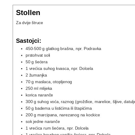
Stollen
Za dvije štruce
Sastojci:
450-500
g
glatkog brašna, npr. Podravka
prstohvat soli
50
g
šećera
1
vrećica
suhog kvasca, npr. Dolcela
2
žumanjka
70
g
maslaca, otopljenog
250
ml
mlijeka
korica naranče
300
g
suhog voća, raznog (grožđice, marelice, šljive, dat
50
g
badema u listićima ili štapićima
200
g
marcipana, narezanog na kockice
sok jedne naranče
1
vrećica
rum šećera, npr. Dolcela
1
vrećica
bourbon vanilija šećera, npr. Dolcela