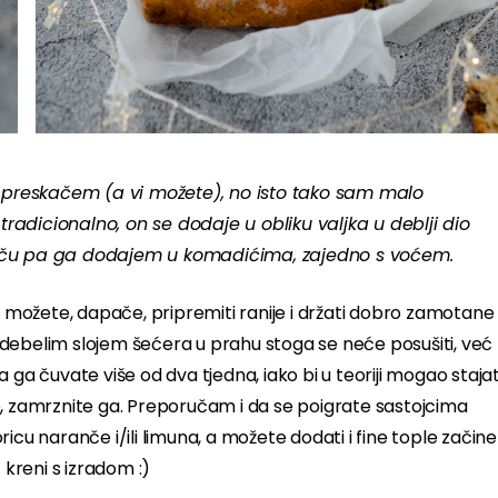
reskačem (a vi možete), no isto tako sam malo
tradicionalno, on se dodaje u obliku valjka u deblji dio
kolaču pa ga dodajem u komadićima, zajedno s voćem.
je možete, dapače, pripremiti ranije i držati dobro zamotane
debelim slojem šećera u prahu stoga se neće posušiti, već
 ga čuvate više od dva tjedna, iako bi u teoriji mogao stajat
e, zamrznite ga. Preporučam i da se poigrate sastojcima
icu naranče i/ili limuna, a možete dodati i fine tople začine
kreni s izradom :)