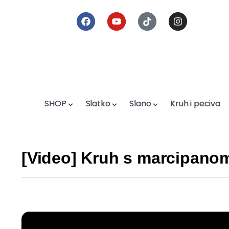
SHOP
SHOP
Slatko
Slatko
Slano
Slano
Kruh i peciva
Kruh i peciva
[Video] Kruh s marcipanom