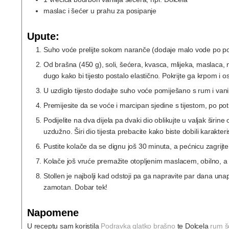
maslac i šećer u prahu za posipanje
Upute:
Suho voće prelijte sokom naranče (dodaje malo vode po potr
Od brašna (450 g), soli, šećera, kvasca, mlijeka, maslaca, n
dugo kako bi tijesto postalo elastično. Pokrijte ga krpom i 
U uzdiglo tijesto dodajte suho voće pomiješano s rum i van
Premijesite da se voće i marcipan sjedine s tijestom, po po
Podijelite na dva dijela pa dvaki dio oblikujte u valjak širin
uzdužno. Širi dio tijesta prebacite kako biste dobili karakte
Pustite kolače da se dignu još 30 minuta, a pećnicu zagrijte
Kolače još vruće premažite otopljenim maslacem, obilno, a 
Stollen je najbolji kad odstoji pa ga napravite par dana un
zamotan. Dobar tek!
Napomene
U receptu sam koristila
Podravka glatko brašno
te Dolcela
rum š