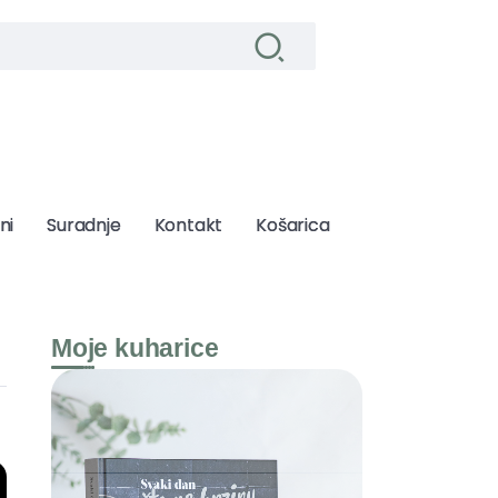
ni
ni
Suradnje
Suradnje
Kontakt
Kontakt
Košarica
Košarica
Moje kuharice