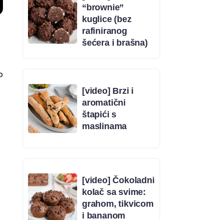
“brownie”
kuglice (bez
rafiniranog
šećera i brašna)
o
[video] Brzi i
aromatični
štapići s
maslinama
[video] Čokoladni
kolač sa svime:
grahom, tikvicom
i bananom