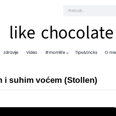
like chocolate
like chocolate
zdravije
zdravije
Video
Video
#momlife
#momlife
Tips&tricks
Tips&tricks
O me
O me
 i suhim voćem (Stollen)