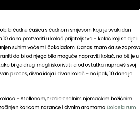
 dobila čudnu čašicu s čudnom smjesom koju je svaki dan
10 dana pretvoriti u kolač prijateljstva – kolač koji se dijeli
 ispunjen suhim voćem i čokoladom. Danas znam da se zaprav
niti da bi od njega bilo moguće napraviti kolač, no bit je u
ko bi ga drugi mogli iskoristiti, a od ostatka napraviš svoj
van proces, divna ideja i divan kolač – no ipak, 10 dana je
kolača – Stollenom, tradicionalnim njemačkim božićnim
 začinjen koricom naranče i divnim aromama
Dolcela rum