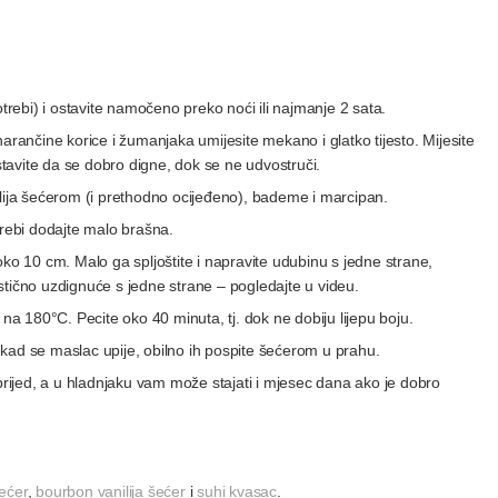
ebi) i ostavite namočeno preko noći ili najmanje 2 sata.
arančine korice i žumanjaka umijesite mekano i glatko tijesto. Mijesite
ostavite da se dobro digne, dok se ne udvostruči.
ilija šećerom (i prethodno ocijeđeno), bademe i marcipan.
trebi dodajte malo brašna.
e oko 10 cm. Malo ga spljoštite i napravite udubinu s jedne strane,
ristično uzdignuće s jedne strane – pogledajte u videu.
 na 180°C. Pecite oko 40 minuta, tj. dok ne dobiju lijepu boju.
kad se maslac upije, obilno ih pospite šećerom u prahu.
aprijed, a u hladnjaku vam može stajati i mjesec dana ako je dobro
ećer
,
bourbon vanilija šećer
i
suhi kvasac
.