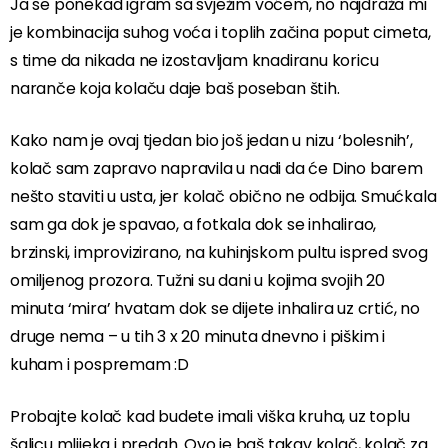
Ja se ponekad igram sa svježim voćem, no najdraža mi
je kombinacija suhog voća i toplih začina poput cimeta,
s time da nikada ne izostavljam knadiranu koricu
naranče koja kolaču daje baš poseban štih.
Kako nam je ovaj tjedan bio još jedan u nizu ‘bolesnih’,
kolač sam zapravo napravila u nadi da će Dino barem
nešto staviti u usta, jer kolač obično ne odbija. Smućkala
sam ga dok je spavao, a fotkala dok se inhalirao,
brzinski, improvizirano, na kuhinjskom pultu ispred svog
omiljenog prozora. Tužni su dani u kojima svojih 20
minuta ‘mira’ hvatam dok se dijete inhalira uz crtić, no
druge nema – u tih 3 x 20 minuta dnevno i piškim i
kuham i pospremam :D
Probajte kolač kad budete imali viška kruha, uz toplu
šalicu mlijeka i predah. Ovo je baš takav kolač, kolač za