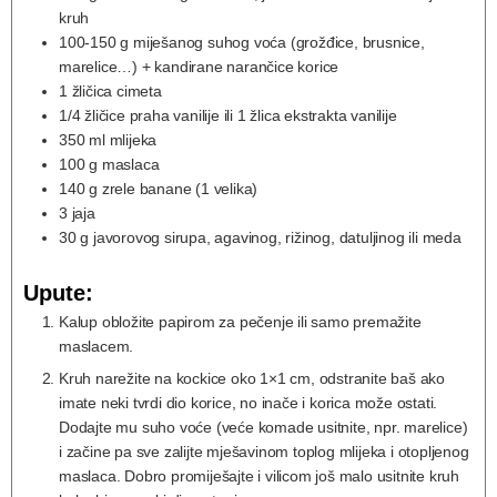
kruh
100-150
g
miješanog suhog voća (grožđice, brusnice,
marelice…) + kandirane narančice korice
1
žličica
cimeta
1/4
žličice
praha vanilije ili 1 žlica ekstrakta vanilije
350
ml
mlijeka
100
g
maslaca
140
g
zrele banane (1 velika)
3
jaja
30
g
javorovog sirupa, agavinog, rižinog, datuljinog ili meda
Upute:
Kalup obložite papirom za pečenje ili samo premažite
maslacem.
Kruh narežite na kockice oko 1×1 cm, odstranite baš ako
imate neki tvrdi dio korice, no inače i korica može ostati.
Dodajte mu suho voće (veće komade usitnite, npr. marelice)
i začine pa sve zalijte mješavinom toplog mlijeka i otopljenog
maslaca. Dobro promiješajte i vilicom još malo usitnite kruh