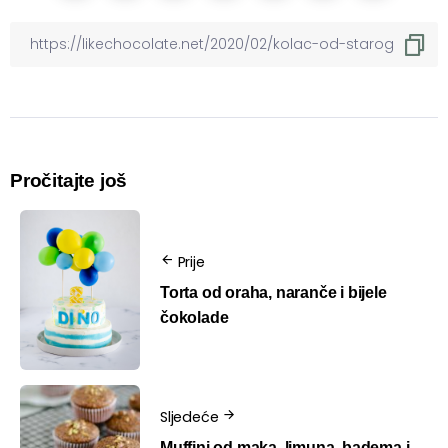
Pročitajte još
Prije
Torta od oraha, naranče i bijele
čokolade
Sljedeće
Muffini od maka, limuna, badema i