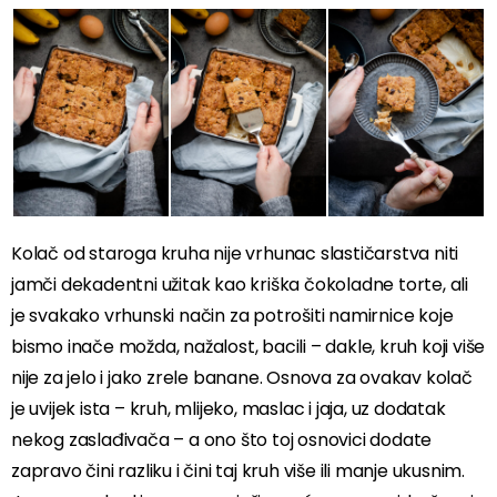
Kolač od staroga kruha nije vrhunac slastičarstva niti
jamči dekadentni užitak kao kriška čokoladne torte, ali
je svakako vrhunski način za potrošiti namirnice koje
bismo inače možda, nažalost, bacili – dakle, kruh koji više
nije za jelo i jako zrele banane. Osnova za ovakav kolač
je uvijek ista – kruh, mlijeko, maslac i jaja, uz dodatak
nekog zaslađivača – a ono što toj osnovici dodate
zapravo čini razliku i čini taj kruh više ili manje ukusnim.