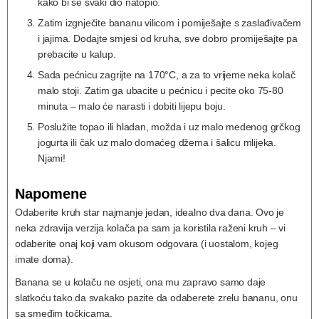
kako bi se svaki dio natopio.
Zatim izgnječite bananu vilicom i pomiješajte s zaslađivačem
i jajima. Dodajte smjesi od kruha, sve dobro promiješajte pa
prebacite u kalup.
Sada pećnicu zagrijte na 170°C, a za to vrijeme neka kolač
malo stoji. Zatim ga ubacite u pećnicu i pecite oko 75-80
minuta – malo će narasti i dobiti lijepu boju.
Poslužite topao ili hladan, možda i uz malo medenog grčkog
jogurta ili čak uz malo domaćeg džema i šalicu mlijeka.
Njami!
Napomene
Odaberite kruh star najmanje jedan, idealno dva dana. Ovo je
neka zdravija verzija kolača pa sam ja koristila raženi kruh – vi
odaberite onaj koji vam okusom odgovara (i uostalom, kojeg
imate doma).
Banana se u kolaču ne osjeti, ona mu zapravo samo daje
slatkoću tako da svakako pazite da odaberete zrelu bananu, onu
sa smeđim točkicama.