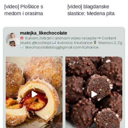
[video] Ploškice s
[video] blagdanske
medom i orasima
slastice: Medena pita
matejka_likechocolate
Kuham, fotkam i snimam video recepte
🗝 Content
studio @koohinja
Autorica 4 kuharice
Mama x 2, Zg
likechocolateblog@gmail.com
Kuharice: