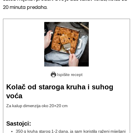
20 minuta predaha.
Ispišite recept
Kolač od staroga kruha i suhog
voća
Za kalup dimenzija oko 20×20 cm
Sastojci:
350
g
kruha starog 1-2 dana, ja sam koristila raženi miješani