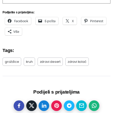
Podijelite s prijeteljima:
Facebook
E-pošta
X
Pinterest
Više
Tags:
grožđice
kruh
zdravi desert
zdravi kolač
Podijeli s prijateljima