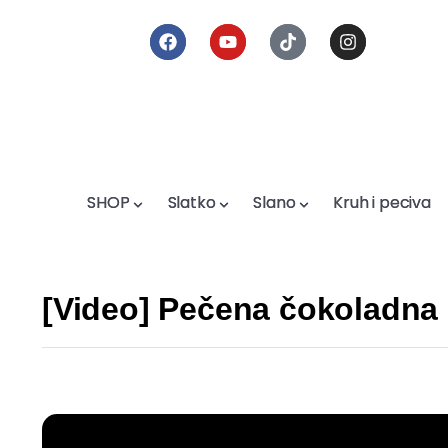
SHOP
SHOP
Slatko
Slatko
Slano
Slano
Kruh i peciva
Kruh i peciva
[Video] Pečena čokoladna