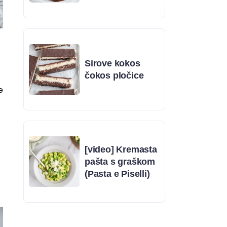
Sirove kokos
čokos pločice
e
[video] Kremasta
pašta s graškom
(Pasta e Piselli)