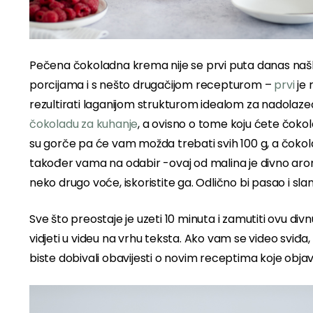
Pečena čokoladna krema nije se prvi puta danas našla 
porcijama i s nešto drugačijom recepturom –
prvi
je 
rezultirati laganijom strukturom idealom za nadolaze
čokoladu za kuhanje
, a ovisno o tome koju ćete čokola
su gorče pa će vam možda trebati svih 100 g, a čokola
također vama na odabir -ovaj od malina je divno ar
neko drugo voće, iskoristite ga. Odlično bi pasao i sla
Sve što preostaje je uzeti 10 minuta i zamutiti ovu 
vidjeti u videu na vrhu teksta. Ako vam se video sviđ
biste dobivali obavijesti o novim receptima koje objav