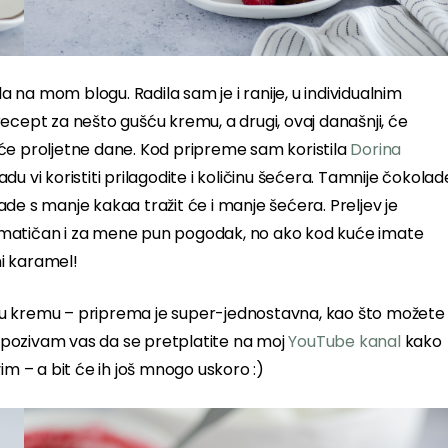
na mom blogu. Radila sam je i ranije, u individualnim
recept za nešto gušću kremu, a drugi, ovaj današnji, će
će proljetne dane. Kod pripreme sam koristila
Dorina
du vi koristiti prilagodite i količinu šećera. Tamnije čokolad
de s manje kakaa tražit će i manje šećera. Preljev je
omatičan i za mene pun pogodak, no ako kod kuće imate
ni karamel!
divnu kremu – priprema je super-jednostavna, kao što možete
a, pozivam vas da se pretplatite na moj
YouTube kanal
kako
im – a bit će ih još mnogo uskoro :)