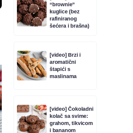
“brownie”
kuglice (bez
rafiniranog
šećera i brašna)
[video] Brzi i
aromatični
štapići s
maslinama
[video] Čokoladni
kolač sa svime:
grahom, tikvicom
i bananom