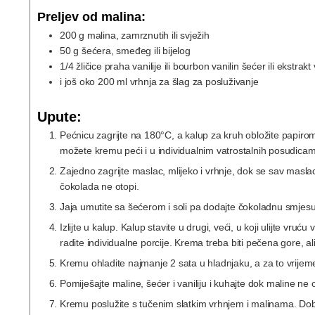
Preljev od malina:
200
g
malina, zamrznutih ili svježih
50
g
šećera, smeđeg ili bijelog
1/4
žličice
praha vanilije ili bourbon vanilin šećer ili ekstrakt 
i još
oko 200 ml vrhnja za šlag za posluživanje
Upute:
Pećnicu zagrijte na 180°C, a kalup za kruh obložite papirom
možete kremu peći i u individualnim vatrostalnih posudicama
Zajedno zagrijte maslac, mlijeko i vrhnje, dok se sav maslac
čokolada ne otopi.
Jaja umutite sa šećerom i soli pa dodajte čokoladnu smjesu 
Izlijte u kalup. Kalup stavite u drugi, veći, u koji ulijte vru
radite individualne porcije. Krema treba biti pečena gore, al
Kremu ohladite najmanje 2 sata u hladnjaku, a za to vrijeme
Pomiješajte maline, šećer i vaniliju i kuhajte dok maline ne 
Kremu poslužite s tučenim slatkim vrhnjem i malinama. Dob