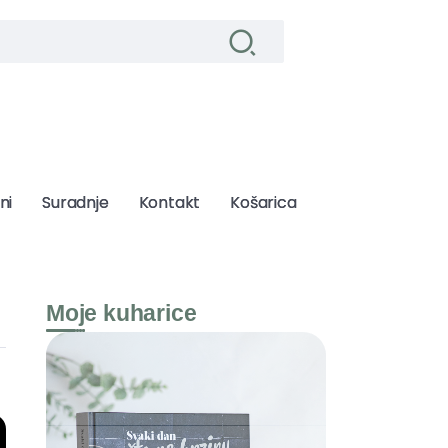
ni
ni
Suradnje
Suradnje
Kontakt
Kontakt
Košarica
Košarica
Moje kuharice