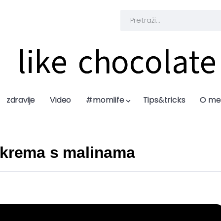
like chocolate
like chocolate
zdravije
zdravije
Video
Video
#momlife
#momlife
Tips&tricks
Tips&tricks
O me
O me
 krema s malinama