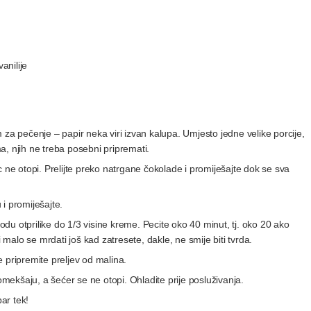
vanilije
 za pečenje – papir neka viri izvan kalupa. Umjesto jedne velike porcije,
, njih ne treba posebni pripremati.
 ne otopi. Prelijte preko natrgane čokolade i promiješajte dok se sva
i promiješajte.
ću vodu otprilike do 1/3 visine kreme. Pecite oko 40 minut, tj. oko 20 ako
i malo se mrdati još kad zatresete, dakle, ne smije biti tvrda.
 pripremite preljev od malina.
omekšaju, a šećer se ne otopi. Ohladite prije posluživanja.
ar tek!