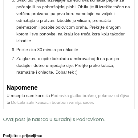
Svaki dio tijesta razvaljajte između dva komada papira za
pečenje ili na pobrašnjeloj plohi. Oblikujte ili izrežite točno na
veličinu protvana, pa prvu koru namotajte na valjak i
odmotajte u protvan. Izbodite je vilicom, premažite
pekmezom i pospite polovicom oraha. Prekrijte drugom
korom i sve ponovite. na kraju ide treća kora koju također
izbodite.
Pecite oko 30 minuta pa ohladite.
Za glazuru otopite čokoladu u mikrovalnoj ili na pari pa
dodajte i dobro umiješajte ulje. Prelijte preko kolača,
razmažite i ohladite. Dobar tek :)
Napomene
U receptu sam koristila P
odravka glatko brašno
,
pekmez od šljiva
te
Dolcela suhi kvasac
i
bourbon vanilija šećer
.
Ovaj post je nastao u suradnji s Podravkom.
Podijelite s prijeteljima: