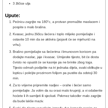
3
žličice
ulja
Upute:
Pećnicu zagrijte na 180°c, a protvan premažite maslacem i
pospite s malo brašna.
Kvasac, jednu žličicu šećera i toplo mlijeko pomiješajte i
ostavite 10 min da se aktivira (pojavit će se mjehurići na
vrhu).
Brašno pomiješajte sa šećerima i limunovom koricom pa
dodajte maslac, jaje i kvasac. Umijesite tijesto, bit će dosta
čvrsto no opustit će se kasnije pa ne brinite zbog toga.
Tijesto odmah podijelite na tri jednaka dijela, svaki oblikujte u
lopticu i pokrijte prozirnom folijom pa pustite da odstoji 30
min.
Za to vrijeme pripremite nadjev – orahe i šećer samo
pomiješajte. Ja volim da su orasi malo krupniji, a vi odaberite
hoćete li ih samljeti ili sjeckati. Pekmez također malo zagrijte
da bude lakše maziv.