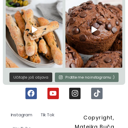
Učitajte još objava
Pratite me na instagramu :)
Instagram
Tik Tok
Copyright,
Matejka Buča