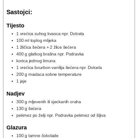
Sastojci:
Tijesto
1
vrećica
suhog kvasca npr. Dolcela
100
ml
toplog mlijeka
1
žličica
šećera + 2 žlice šećera
400
g
glatkog brašna npr. Podravka
korica jednog limuna
1
vrećica
bourbon vanilija šećera npr. Dolcela
200
g
maslaca sobne temperature
1
jaje
Nadjev
300
g
mljevenih ili sjeckanih oraha
130
g
šećera
pekmez po želji npr. Podravka pekmez od šljiva
Glazura
100
g
tamne čokolade