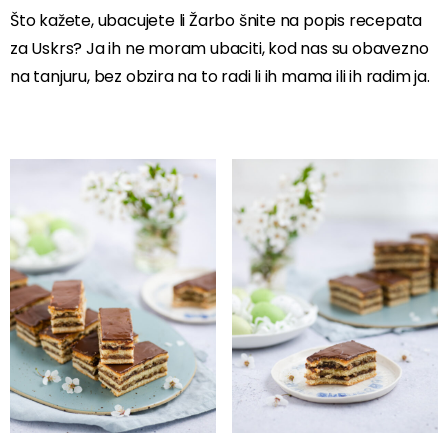
Što kažete, ubacujete li Žarbo šnite na popis recepata
za Uskrs? Ja ih ne moram ubaciti, kod nas su obavezno
na tanjuru, bez obzira na to radi li ih mama ili ih radim ja.