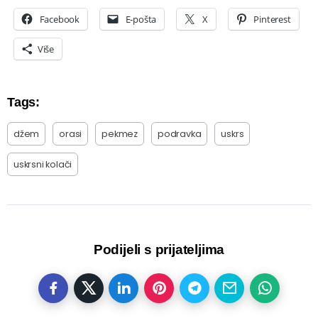
Facebook
E-pošta
X
Pinterest
Više
Tags:
džem
orasi
pekmez
podravka
uskrs
uskrsni kolači
Podijeli s prijateljima