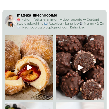
matejka_likechocolate
Kuham, fotkam i snimam video recepte
🗝 Content
studio @koohinja
Autorica 4 kuharice
Mama x 2, Zg
likechocolateblog@gmail.com
Kuharice: