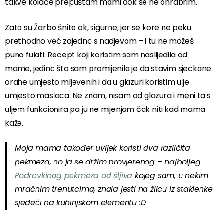
takve kolače prepuštam mami dok se ne ohrabrim.
Zato su Žarbo šnite ok, sigurne, jer se kore ne peku
prethodno već zajedno s nadjevom – i tu ne možeš
puno fulati. Recept koji koristim sam naslijedila od
mame, jedino što sam promijenila je da stavim sjeckane
orahe umjesto mljevenih i da u glazuri koristim ulje
umjesto maslaca. Ne znam, nisam od glazura i meni ta s
uljem funkcionira pa ju ne mijenjam čak niti kad mama
kaže.
Moja mama također uvijek koristi dva različita
pekmeza, no ja se držim provjerenog – najboljeg
Podravkinog pekmeza od šljiva
kojeg sam, u nekim
mračnim trenutcima, znala jesti na žlicu iz staklenke
sjedeći na kuhinjskom elementu :D