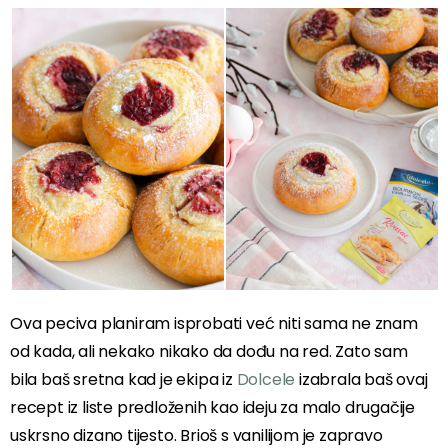
Ova peciva planiram isprobati već niti sama ne znam
od kada, ali nekako nikako da dođu na red. Zato sam
bila baš sretna kad je ekipa iz
Dolcele
izabrala baš ovaj
recept iz liste predloženih kao ideju za malo drugačije
uskrsno dizano tijesto. Brioš s vanilijom je zapravo