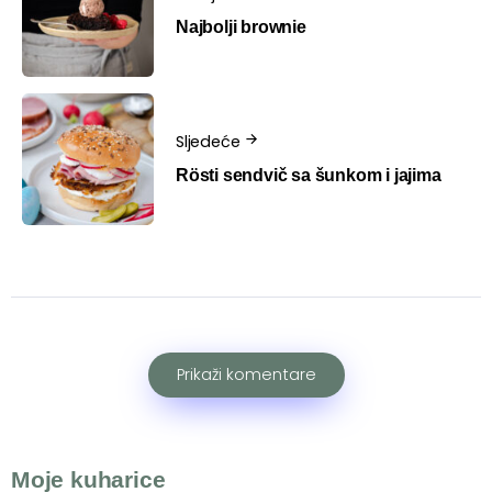
Najbolji brownie
Sljedeće
Rösti sendvič sa šunkom i jajima
Prikaži komentare
Moje kuharice