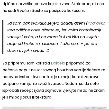
tipično norveško pecivo koje se zove Skolebrod, ali ono
ne sadrži voće i tijesto se posipava kokosom.
Ja sam pak svakako željela dodati džem (
Podravka
ima odlične nove džemove) jer volim kombinaciju
vanilije i voća, a i ne znam je li mi išta na svijetu
bolje od kruha s maslacem i džemom – pa eto,
džem uvijek i svuda :D
Za pripremu sam koristila
Dolcela
pripomoći za
pečenje poput neizostavnog bourbon vanilija šećera te
naravno instant kvasca koji je u mojoj kuhinji zapravo
potpuno zamijenio svježi kvasac… Nadam se da ćete
isprobati recept i javiti dojmove, vjerujte mi da ne znam
je li mi bolji okus ili tekstura!