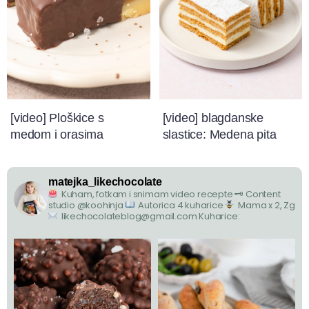
[video] Ploškice s
[video] blagdanske
medom i orasima
slastice: Medena pita
matejka_likechocolate
Kuham, fotkam i snimam video recepte
🗝 Content
studio @koohinja
Autorica 4 kuharice
Mama x 2, Zg
likechocolateblog@gmail.com
Kuharice: