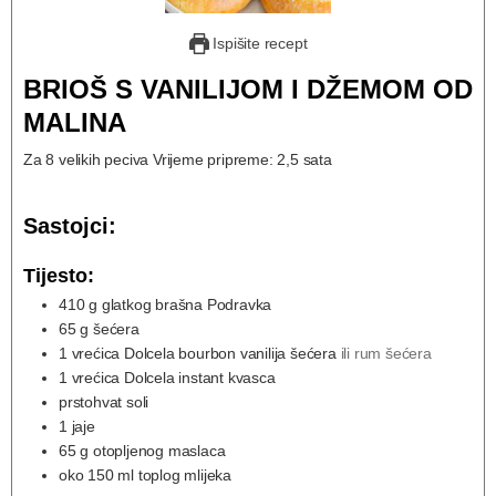
Ispišite recept
BRIOŠ S VANILIJOM I DŽEMOM OD
MALINA
Za 8 velikih peciva Vrijeme pripreme: 2,5 sata
Sastojci:
Tijesto:
410
g
glatkog brašna Podravka
65
g
šećera
1
vrećica Dolcela bourbon vanilija šećera
ili rum šećera
1
vrećica Dolcela instant kvasca
prstohvat soli
1
jaje
65
g
otopljenog maslaca
oko 150 ml toplog mlijeka