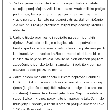
Za to vrijeme pripremite kremu: Zavrijte mlijeko, a ostale
sastojke pomiješajte u zdjelici sa strane. Vruće mlijeko prelijte
preko toga, brzo promiješajte pjenjačom pa sve zajedno
vratite na vatru i kuhajte na laganoj vatri uz stalno miješanje
2-3 minute. Prekrijte prozirnom folijom koja dodiruje kremu i
ohladite.
Uzdiglo tijesto premijesite i podijelite na osam jednakih
dijelova. Svaki dio oblikujte u kuglicu tako da podvučete
tijesto ispod sa svih strana, a zatim dlanom koji ste namijestili
kao kupolu iznad kuglice kružite po radnoj plohi kako bi se
kuglica što bolje oblikovala. Stavite na pleh obložen papirom
za pečenje s jednako tolikim razmakom i pokrijte krpom pa
ostavite da stoji još 30-40 minuta.
Zatim nekom manjom čašom ili žlicom napravite udubine u
kuglicama tako da vam sa strane ostane oko 1 cm praznog
tijesta (kuglice će se spljoštiti, rubovi su uzdignuti, a sredina
spuštena). Premažite rubove bjelanjkom. Napunite udubine
sa po 1 žlicom kreme, poravnajte ju i napravite također malo
udubljenje u sredini, a zatim u sredinu pažljivo umetnite i oko
1 žličicu džema od malina.