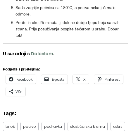
Sada zagrijte pećnicu na 180°C, a peciva neka još malo
odmore.
Pecite ih oko 25 minuta tj. dok ne dobiju lijepu boju sa svih
strana. Prije posuživanja pospite šećerom u prahu. Dobar
tek!
U suradnji s
Dolcelom
.
Podijelite s prijeteljima:
Facebook
E-pošta
X
Pinterest
Više
Tags:
brioš
pecivo
podravka
slastičarska krema
uskrs