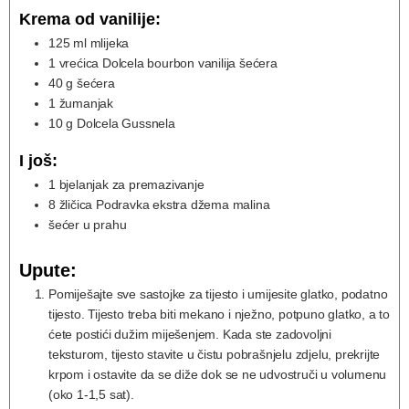
Krema od vanilije:
125
ml
mlijeka
1
vrećica Dolcela bourbon vanilija šećera
40
g
šećera
1
žumanjak
10
g
Dolcela Gussnela
I još:
1
bjelanjak za premazivanje
8
žličica Podravka ekstra džema malina
šećer u prahu
Upute:
Pomiješajte sve sastojke za tijesto i umijesite glatko, podatno
tijesto. Tijesto treba biti mekano i nježno, potpuno glatko, a to
ćete postići dužim miješenjem. Kada ste zadovoljni
teksturom, tijesto stavite u čistu pobrašnjelu zdjelu, prekrijte
krpom i ostavite da se diže dok se ne udvostruči u volumenu
(oko 1-1,5 sat).