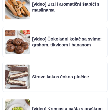
[video] Brzi i aromatični štapići s
maslinama
[video] Čokoladni kolač sa svime:
grahom, tikvicom i bananom
Sirove kokos čokos pločice
[video] Kremasta pašta s graškom