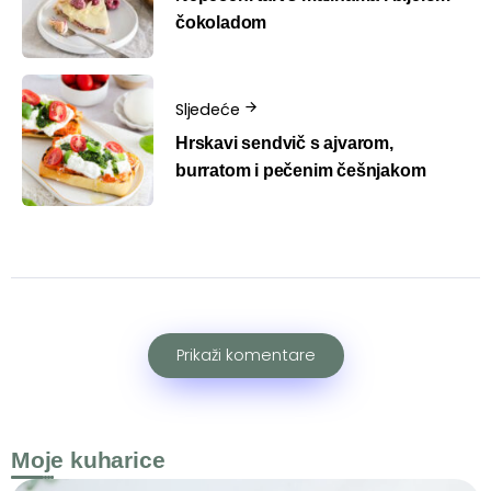
čokoladom
Sljedeće
Hrskavi sendvič s ajvarom,
burratom i pečenim češnjakom
Prikaži komentare
Moje kuharice