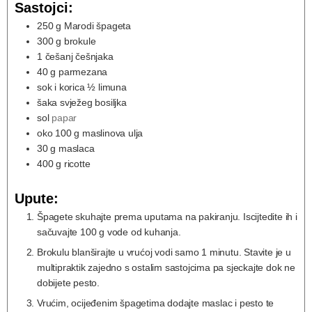
Sastojci:
250
g
Marodi špageta
300
g
brokule
1
češanj češnjaka
40
g
parmezana
sok i korica ½ limuna
šaka svježeg bosiljka
sol
papar
oko 100 g maslinova ulja
30
g
maslaca
400
g
ricotte
Upute:
Špagete skuhajte prema uputama na pakiranju. Iscijtedite ih i
sačuvajte 100 g vode od kuhanja.
Brokulu blanširajte u vrućoj vodi samo 1 minutu. Stavite je u
multipraktik zajedno s ostalim sastojcima pa sjeckajte dok ne
dobijete pesto.
Vrućim, ocijeđenim špagetima dodajte maslac i pesto te