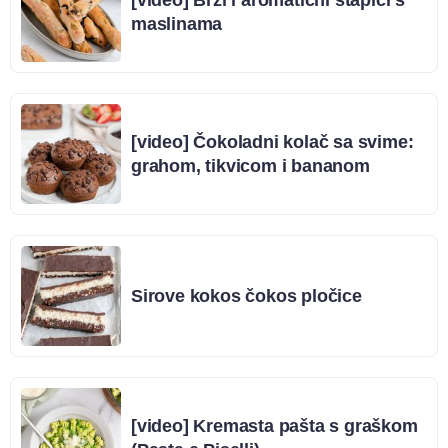
[video] Brzi i aromatični štapići s
maslinama
[video] Čokoladni kolač sa svime:
grahom, tikvicom i bananom
Sirove kokos čokos pločice
[video] Kremasta pašta s graškom