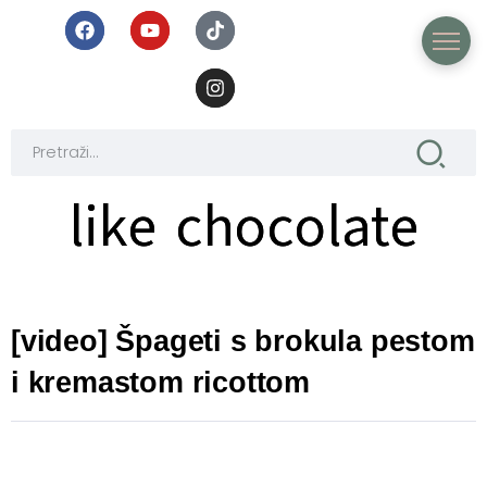
like chocolate
like chocolate
[video] Špageti s brokula pestom
i kremastom ricottom