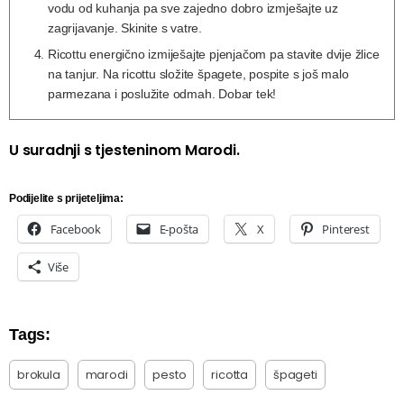
vodu od kuhanja pa sve zajedno dobro izmješajte uz
zagrijavanje. Skinite s vatre.
Ricottu energično izmiješajte pjenjačom pa stavite dvije žlice
na tanjur. Na ricottu složite špagete, pospite s još malo
parmezana i poslužite odmah. Dobar tek!
U suradnji s tjesteninom Marodi.
Podijelite s prijeteljima:
Facebook
E-pošta
X
Pinterest
Više
Tags:
brokula
marodi
pesto
ricotta
špageti