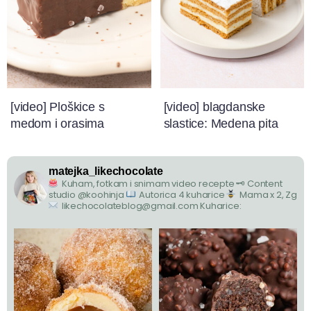
[video] Ploškice s
[video] blagdanske
medom i orasima
slastice: Medena pita
matejka_likechocolate
Kuham, fotkam i snimam video recepte
🗝 Content
studio @koohinja
Autorica 4 kuharice
Mama x 2, Zg
likechocolateblog@gmail.com
Kuharice: