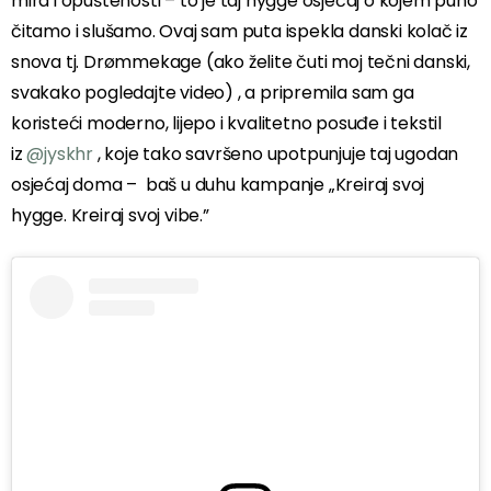
mira i opuštenosti – to je taj hygge osjećaj o kojem puno
čitamo i slušamo. Ovaj sam puta ispekla danski kolač iz
snova tj. Drømmekage (ako želite čuti moj tečni danski,
svakako pogledajte video) , a pripremila sam ga
koristeći moderno, lijepo i kvalitetno posuđe i tekstil
iz
@jyskhr
, koje tako savršeno upotpunjuje taj ugodan
osjećaj doma – baš u duhu kampanje „Kreiraj svoj
hygge. Kreiraj svoj vibe.”