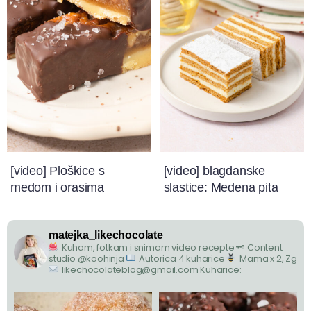
[video] Ploškice s
[video] blagdanske
medom i orasima
slastice: Medena pita
matejka_likechocolate
Kuham, fotkam i snimam video recepte
🗝 Content
studio @koohinja
Autorica 4 kuharice
Mama x 2, Zg
likechocolateblog@gmail.com
Kuharice: