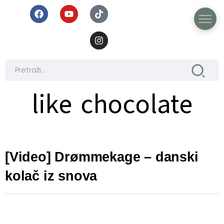
like chocolate
like chocolate
[Video] Drømmekage – danski
kolač iz snova