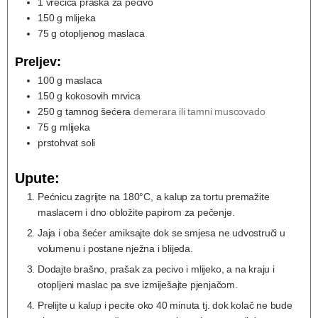
1
vrećica praška za pecivo
150
g
mlijeka
75
g
otopljenog maslaca
Preljev:
100
g
maslaca
150
g
kokosovih mrvica
250
g
tamnog šećera
demerara ili tamni muscovado
75
g
mlijeka
prstohvat soli
Upute:
Pećnicu zagrijte na 180°C, a kalup za tortu premažite
maslacem i dno obložite papirom za pečenje.
Jaja i oba šećer amiksajte dok se smjesa ne udvostruči u
volumenu i postane nježna i blijeda.
Dodajte brašno, prašak za pecivo i mlijeko, a na kraju i
otopljeni maslac pa sve izmiješajte pjenjačom.
Prelijte u kalup i pecite oko 40 minuta tj. dok kolač ne bude