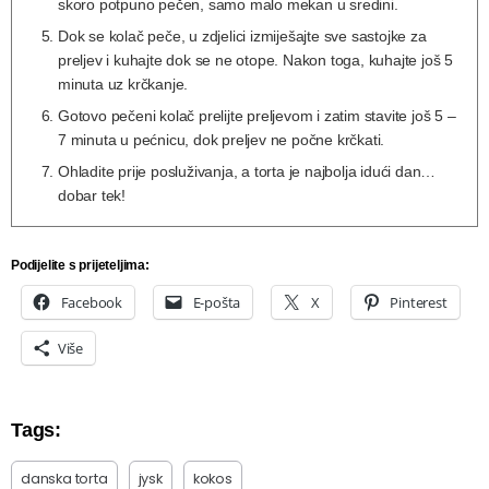
skoro potpuno pečen, samo malo mekan u sredini.
Dok se kolač peče, u zdjelici izmiješajte sve sastojke za
preljev i kuhajte dok se ne otope. Nakon toga, kuhajte još 5
minuta uz krčkanje.
Gotovo pečeni kolač prelijte preljevom i zatim stavite još 5 –
7 minuta u pećnicu, dok preljev ne počne krčkati.
Ohladite prije posluživanja, a torta je najbolja idući dan…
dobar tek!
Podijelite s prijeteljima:
Facebook
E-pošta
X
Pinterest
Više
Tags:
danska torta
jysk
kokos