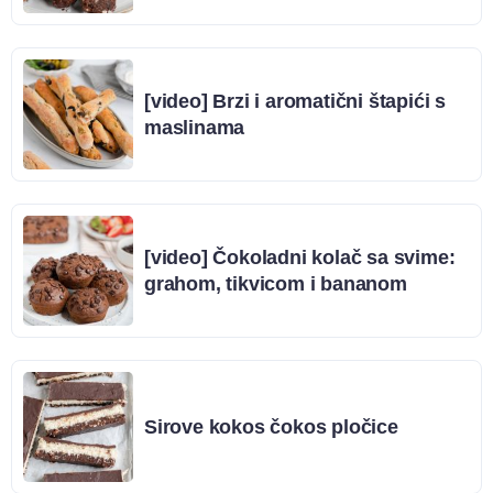
[video] Brzi i aromatični štapići s
maslinama
[video] Čokoladni kolač sa svime:
grahom, tikvicom i bananom
Sirove kokos čokos pločice