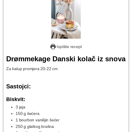
Ispišite recept
Drømmekage Danski kolač iz snova
Za kalup promjera 20-22 cm
Sastojci:
Biskvit:
3
jaja
150
g
šećera
1
bourbon vanilijin šećer
250
g
glatkog brašna