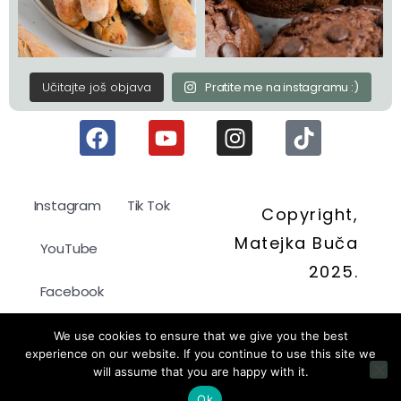
Učitajte još objava
Pratite me na instagramu :)
Instagram
Tik Tok
Copyright,
Matejka Buča
YouTube
2025.
Facebook
Politika kolačića
We use cookies to ensure that we give you the best
experience on our website. If you continue to use this site we
will assume that you are happy with it.
Pravila privatnosti
Ok