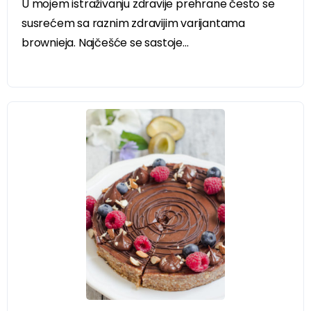
U mojem istraživanju zdravije prehrane često se
susrećem sa raznim zdravijim varijantama
brownieja. Najčešće se sastoje...