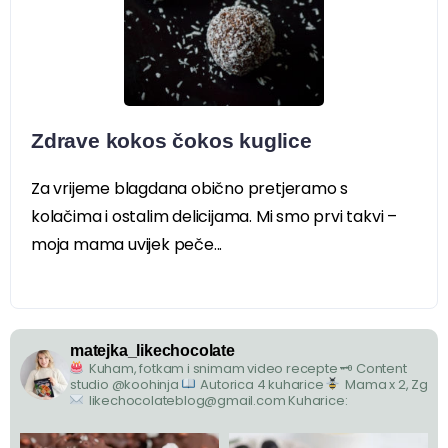
Zdrave kokos čokos kuglice
Za vrijeme blagdana obično pretjeramo s
kolačima i ostalim delicijama. Mi smo prvi takvi –
moja mama uvijek peče...
matejka_likechocolate
Kuham, fotkam i snimam video recepte
🗝 Content
studio @koohinja
Autorica 4 kuharice
Mama x 2, Zg
likechocolateblog@gmail.com
Kuharice: