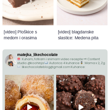
[video] Ploškice s
[video] blagdanske
medom i orasima
slastice: Medena pita
matejka_likechocolate
Kuham, fotkam i snimam video recepte
🗝 Content
studio @koohinja
Autorica 4 kuharice
Mama x 2, Zg
likechocolateblog@gmail.com
Kuharice: