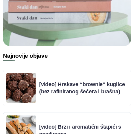
Najnovije objave
[video] Hrskave “brownie” kuglice
(bez rafiniranog šećera i brašna)
[video] Brzi i aromatični štapići s
maslinama