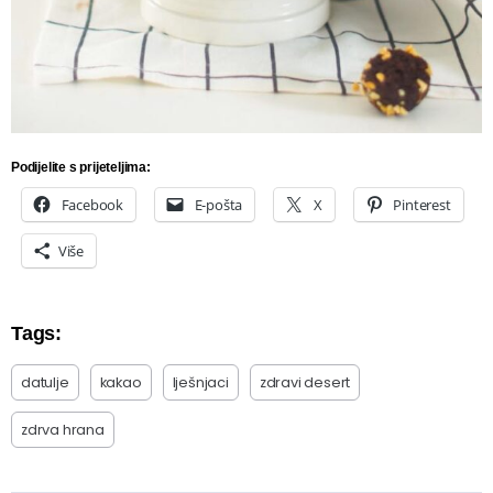
Podijelite s prijeteljima:
Facebook
E-pošta
X
Pinterest
Više
Tags:
datulje
kakao
lješnjaci
zdravi desert
zdrva hrana