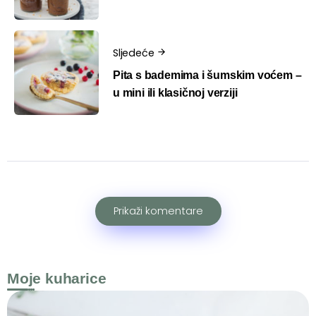
Sljedeće
Pita s bademima i šumskim voćem –
u mini ili klasičnoj verziji
Prikaži komentare
Moje kuharice