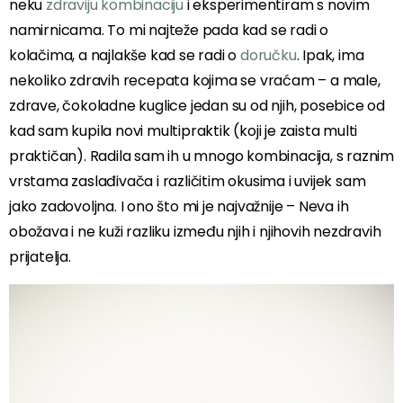
neku
zdraviju kombinaciju
i eksperimentiram s novim
namirnicama. To mi najteže pada kad se radi o
kolačima, a najlakše kad se radi o
doručku
. Ipak, ima
nekoliko zdravih recepata kojima se vraćam – a male,
zdrave, čokoladne kuglice jedan su od njih, posebice od
kad sam kupila novi multipraktik (koji je zaista multi
praktičan). Radila sam ih u mnogo kombinacija, s raznim
vrstama zaslađivača i različitim okusima i uvijek sam
jako zadovoljna. I ono što mi je najvažnije – Neva ih
obožava i ne kuži razliku između njih i njihovih nezdravih
prijatelja.