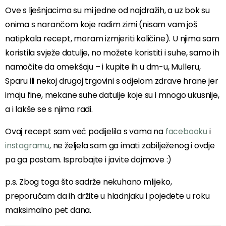
Ove s lješnjacima su mi jedne od najdražih, a uz bok su
onima s narančom koje radim zimi (nisam vam još
natipkala recept, moram izmjeriti količine). U njima sam
koristila svježe datulje, no možete koristiti i suhe, samo ih
namočite da omekšaju – i kupite ih u dm-u, Mulleru,
Sparu ili nekoj drugoj trgovini s odjelom zdrave hrane jer
imaju fine, mekane suhe datulje koje su i mnogo ukusnije,
a i lakše se s njima radi.
Ovaj recept sam već podijelila s vama na
facebooku
i
instagramu
, ne željela sam ga imati zabilježenog i ovdje
pa ga postam. Isprobajte i javite dojmove :)
p.s. Zbog toga što sadrže nekuhano mlijeko,
preporučam da ih držite u hladnjaku i pojedete u roku
maksimalno pet dana.