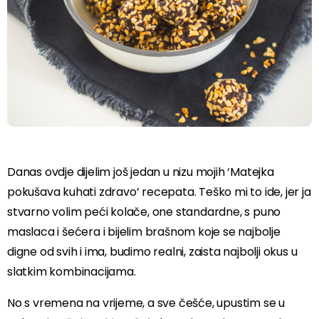
Danas ovdje dijelim još jedan u nizu mojih ‘Matejka
pokušava kuhati zdravo’ recepata. Teško mi to ide, jer ja
stvarno volim peći kolače, one standardne, s puno
maslaca i šećera i bijelim brašnom koje se najbolje
digne od svih i ima, budimo realni, zaista najbolji okus u
slatkim kombinacijama.
No s vremena na vrijeme, a sve češće, upustim se u