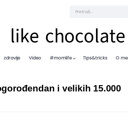
like chocolate
like chocolate
zdravije
zdravije
Video
Video
#momlife
#momlife
Tips&tricks
Tips&tricks
O me
O me
logorođendan i velikih 15.000