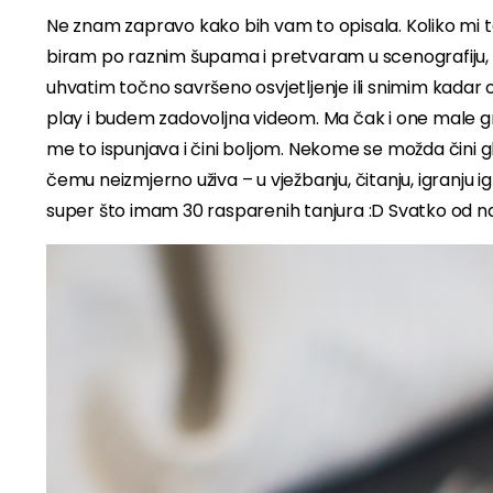
Ne znam zapravo kako bih vam to opisala. Koliko mi to
biram po raznim šupama i pretvaram u scenografiju, ti 
uhvatim točno savršeno osvjetljenje ili snimim kadar
play i budem zadovoljna videom. Ma čak i one male greš
me to ispunjava i čini boljom. Nekome se možda čini g
čemu neizmjerno uživa – u vježbanju, čitanju, igranju 
super što imam 30 rasparenih tanjura :D Svatko od n