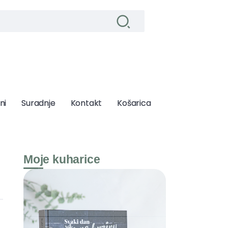
ni
ni
Suradnje
Suradnje
Kontakt
Kontakt
Košarica
Košarica
Moje kuharice