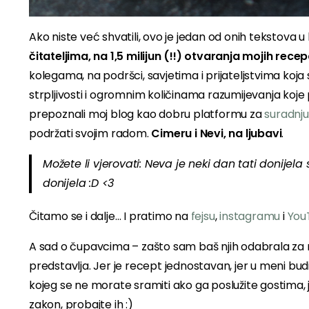
Ako niste već shvatili, ovo je jedan od onih tekstova
čitateljima, na 1,5 milijun (!!) otvaranja mojih re
kolegama, na podršci, savjetima i prijateljstvima koja su 
strpljivosti i ogromnim količinama razumijevanja koj
prepoznali moj blog kao dobru platformu za
suradnju
podržati svojim radom.
Cimeru i Nevi, na ljubavi
.
Možete li vjerovati: Neva je neki dan tati donijela
donijela :D <3
Čitamo se i dalje… I pratimo na
fejsu
,
instagramu
i
You
A sad o čupavcima – zašto sam baš njih odabrala za r
predstavlja. Jer je recept jednostavan, jer u meni bud
kojeg se ne morate sramiti ako ga poslužite gostima, j
zakon, probajte ih :)