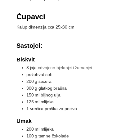
Čupavci
Kalup dimenzija cca 25x30 cm
Sastojci:
Biskvit
3
jaja
odvojeno bjelanjci i žumanjci
prstohvat soli
200
g
šećera
300
g
glatkog brašna
150
ml
biljnog ulja
125
ml
mlijeka
1
vrećica praška za pecivo
Umak
200
ml
mlijeka
100
g
tamne čokolade