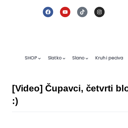
SHOP
SHOP
Slatko
Slatko
Slano
Slano
Kruh i peciva
Kruh i peciva
[Video] Čupavci, četvrti b
:)