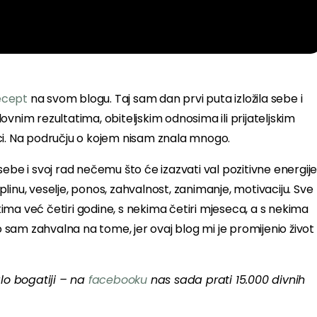
ecept
na svom blogu. Taj sam dan prvi puta izložila sebe i
slovnim rezultatima, obiteljskim odnosima ili prijateljskim
itici. Na području o kojem nisam znala mnogo.
a sebe i svoj rad nečemu što će izazvati val pozitivne energij
inu, veselje, ponos, zahvalnost, zanimanje, motivaciju. Sve
s nekima već četiri godine, s nekima četiri mjeseca, a s nekima
no sam zahvalna na tome, jer ovaj blog mi je promijenio život
lo bogatiji – na
facebooku
nas sada prati 15.000 divnih