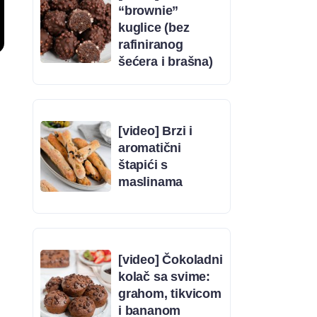
“brownie”
kuglice (bez
rafiniranog
šećera i brašna)
[video] Brzi i
aromatični
štapići s
e
maslinama
[video] Čokoladni
kolač sa svime:
grahom, tikvicom
i bananom