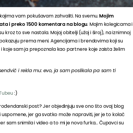
 u kojima vam pokušavam zahvaliti. Na svemu.
Mojim
cepata i preko 1500 komentara na blogu
. Mojim kolegicama i
kroz to sve nastala. Mojoj obitelji (užoj i široj), na iznimnoj
e pokazuju prema meni. Agencijama i brendovima koji su
i koje sam ja prepoznala kao partnere koje zaista želim
 sendvič i rekla mu: evo, ja sam poslikala pa sam ti
Tubeu
:)
ođendanski post? Jer objedinjuju sve ono što ovaj blog
i uspomene, jer ga svatko može napraviti, jer je to kolač
er sam snimila i video a to mi je nova furka… Čupavci su