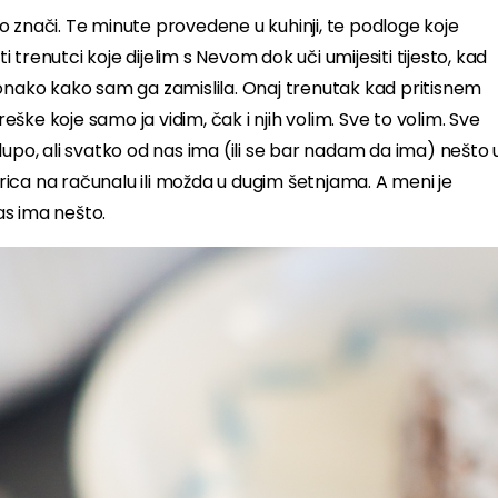
 znači. Te minute provedene u kuhinji, te podloge koje
trenutci koje dijelim s Nevom dok uči umijesiti tijesto, kad
 onako kako sam ga zamislila. Onaj trenutak kad pritisnem
ke koje samo ja vidim, čak i njih volim. Sve to volim. Sve
lupo, ali svatko od nas ima (ili se bar nadam da ima) nešto 
igrica na računalu ili možda u dugim šetnjama. A meni je
as ima nešto.