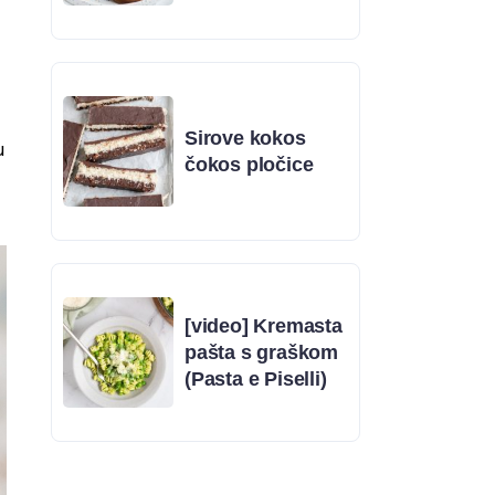
Sirove kokos
u
čokos pločice
[video] Kremasta
pašta s graškom
(Pasta e Piselli)