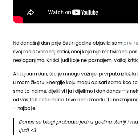
Na današnji dan prije četiri godine objavila sam
prvi r
svoj rad otvorenoj kritici, onoj koja nije motivirana po
neslaganjima. Kritici ljudi koje ne poznajem. Vašoj kr
Ali taj sam dan, što je mnogo važnije, prvi puta izložil
u mom životu. Energije koju mogu opisati samo kao topl
smo to, naime, dijelili vi i ja i dijelimo i dan danas – 
od vas tek četiri dana. I sve ono između :) I neizmjer
– najbolje.
Danas se blogi probudio jednu godinu stariji i ma
ljudi <3