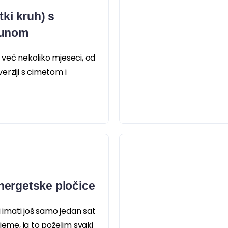
tki kruh) s
munom
it već nekoliko mjeseci, od
erziji s cimetom i
nergetske pločice
i imati još samo jedan sat
jeme, ja to poželim svaki