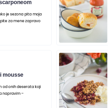
ascarponeom
ko je sezona pita moja
u pite za mene zapravo
i mousse
 od onih deserata koji
 ga napravim –