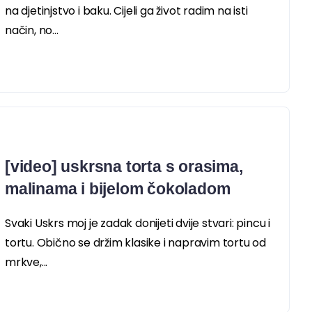
na djetinjstvo i baku. Cijeli ga život radim na isti
način, no...
[video] uskrsna torta s orasima,
malinama i bijelom čokoladom
Svaki Uskrs moj je zadak donijeti dvije stvari: pincu i
tortu. Obično se držim klasike i napravim tortu od
mrkve,...