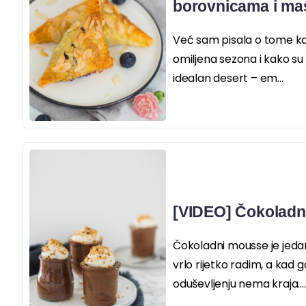
borovnicama i m
Već sam pisala o tome ka
omiljena sezona i kako s
idealan desert – em...
[VIDEO] Čokoladn
Čokoladni mousse je jedan
vrlo rijetko radim, a kad
oduševljenju nema kraja....