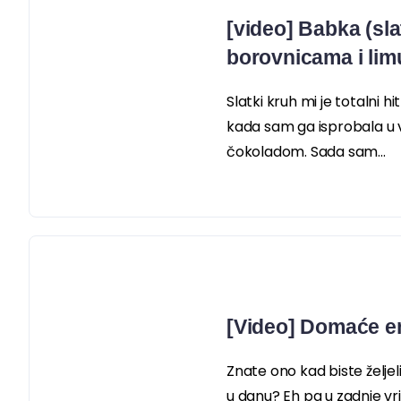
[video] Babka (sla
borovnicama i li
Slatki kruh mi je totalni h
kada sam ga isprobala u v
čokoladom. Sada sam...
[Video] Domaće e
Znate ono kad biste željel
u danu? Eh pa u zadnje vri