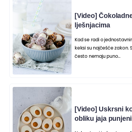
[Video] Čokoladne
lješnjacima
Kad se radi o jednostavni
keksi su najčešće zakon. Sv
često nemaju puno...
[Video] Uskrsni ko
obliku jaja punje