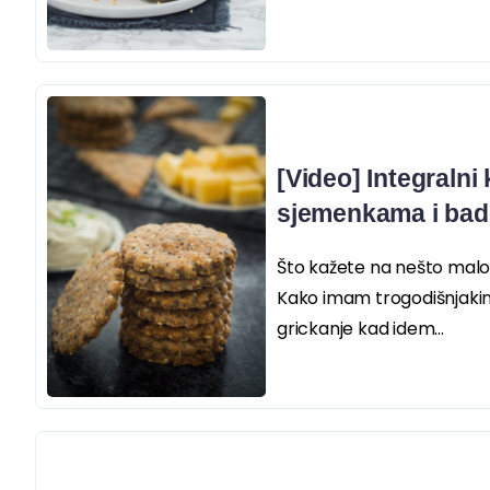
[Video] Integralni 
sjemenkama i ba
Što kažete na nešto malo
Kako imam trogodišnjakinju
grickanje kad idem...