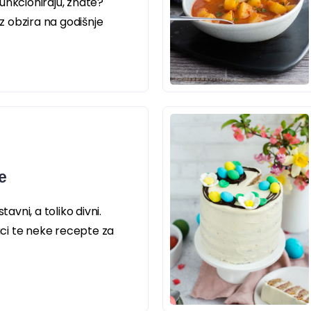
unkcioniraju, znate?
ez obzira na godišnje
e
tavni, a toliko divni.
ruci te neke recepte za