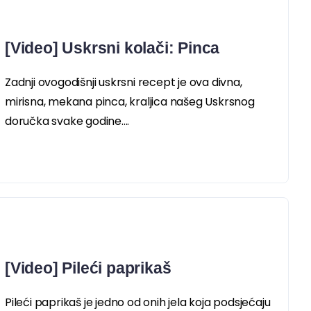
[Video] Uskrsni kolači: Pinca
Zadnji ovogodišnji uskrsni recept je ova divna,
mirisna, mekana pinca, kraljica našeg Uskrsnog
doručka svake godine....
[Video] Pileći paprikaš
Pileći paprikaš je jedno od onih jela koja podsjećaju