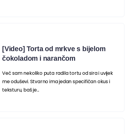
[Video] Torta od mrkve s bijelom
čokoladom i narančom
Već sam nekoliko puta radila tortu od sira i uvijek
me oduševi. Stvarno ima jedan specifičan okus i
teksturu, baš je...