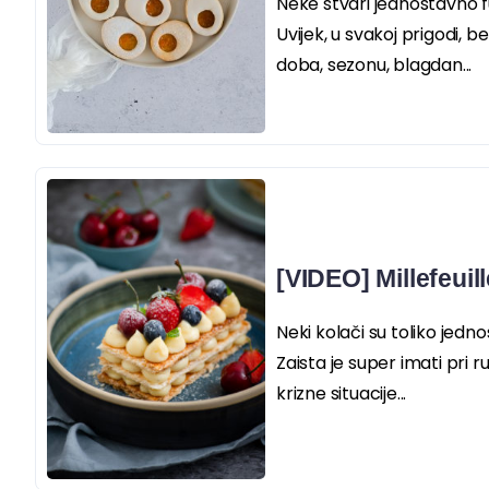
Neke stvari jednostavno f
Uvijek, u svakoj prigodi, b
doba, sezonu, blagdan...
[VIDEO] Millefeuill
Neki kolači su toliko jednos
Zaista je super imati pri 
krizne situacije...