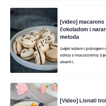
[video] macarons
čokoladom i naran
metoda
Uvijek kažem i priznajem 
odnos s macaronima. S je
ukusni i...
[Video] Lisnati tro