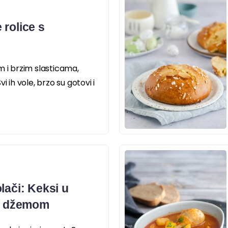
 rolice s
m i brzim slasticama,
i ih vole, brzo su gotovi i
lači: Keksi u
ni džemom