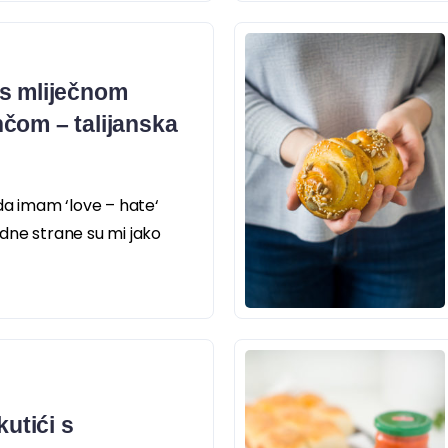
 s mliječnom
čom – talijanska
da imam ‘love – hate‘
dne strane su mi jako
kutići s