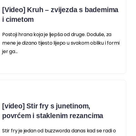
[Video] Kruh – zvijezda s bademima
i cimetom
Postoji hrana koja je ljepša od druge. Doduše, za
mene je dizano tijesto lijepo u svakom obliku i formi
jer ga...
[video] Stir fry s junetinom,
povrćem i staklenim rezancima
Stir fry je jedan od buzzworda danas kad se radi o