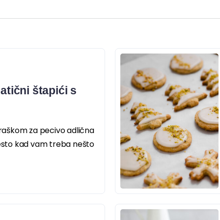
atični štapići s
 praškom za pecivo adlična
jesto kad vam treba nešto