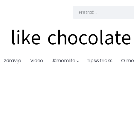
like chocolate
zdravije
Video
#momlife
Tips&tricks
O me