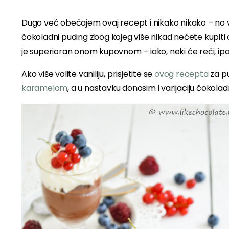
Dugo već obećajem ovaj recept i nikako nikako – no vjer
čokoladni puding zbog kojeg više nikad nećete kupiti o
je superioran onom kupovnom – iako, neki će reći, ipak
Ako više volite vaniliju, prisjetite se
ovog recepta
za pu
karamelom
, a u nastavku donosim i varijaciju čokolad