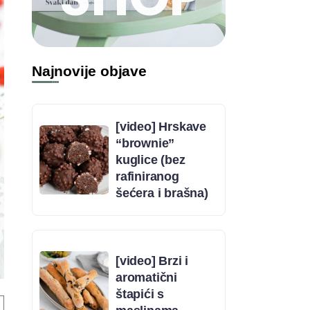
Najnovije objave
[video] Hrskave
“brownie”
kuglice (bez
rafiniranog
šećera i brašna)
[video] Brzi i
aromatični
štapići s