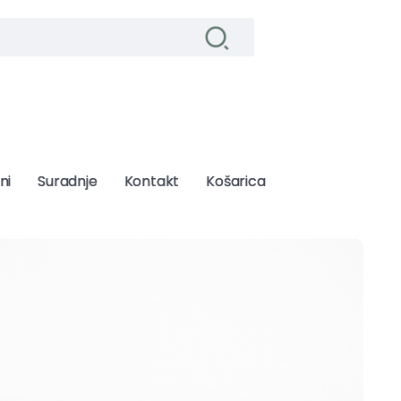
ni
ni
Suradnje
Suradnje
Kontakt
Kontakt
Košarica
Košarica