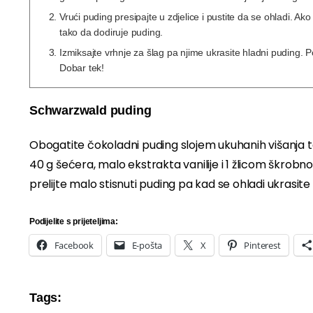
Vrući puding presipajte u zdjelice i pustite da se ohladi. Ako
tako da dodiruje puding.
Izmiksajte vrhnje za šlag pa njime ukrasite hladni puding. P
Dobar tek!
Schwarzwald puding
Obogatite čokoladni puding slojem ukuhanih višanja ta
40 g šećera, malo ekstrakta vanilije i 1 žlicom škr
prelijte malo stisnuti puding pa kad se ohladi ukrasit
Podijelite s prijeteljima:
Facebook
E-pošta
X
Pinterest
Tags: