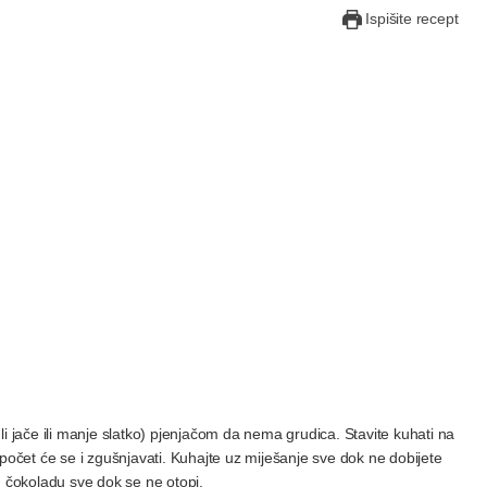
Ispišite recept
e li jače ili manje slatko) pjenjačom da nema grudica. Stavite kuhati na
 počet će se i zgušnjavati. Kuhajte uz miješanje sve dok ne dobijete
u čokoladu sve dok se ne otopi.