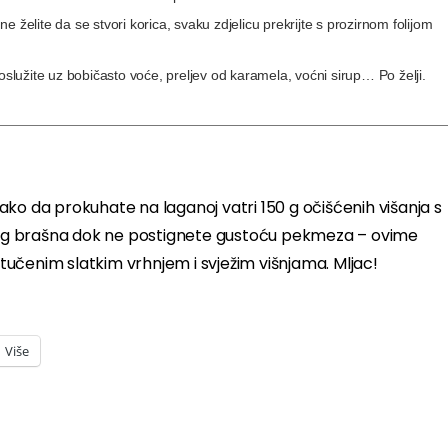
 ne želite da se stvori korica, svaku zdjelicu prekrijte s prozirnom folijom
oslužite uz bobičasto voće, preljev od karamela, voćni sirup… Po želji.
ko da prokuhate na laganoj vatri 150 g očišćenih višanja s
obnog brašna dok ne postignete gustoću pekmeza – ovime
e tučenim slatkim vrhnjem i svježim višnjama. Mljac!
Više