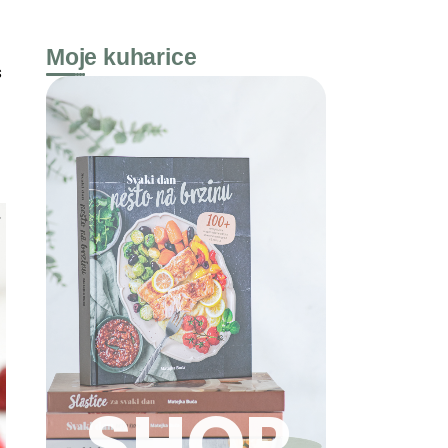
Moje kuharice
s
SHOP