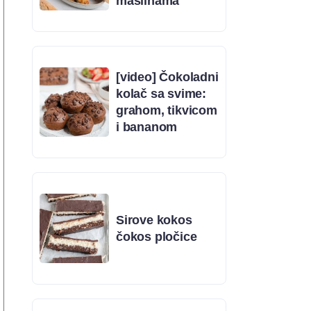
maslinama
[video] Čokoladni
kolač sa svime:
grahom, tikvicom
i bananom
Sirove kokos
čokos pločice