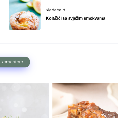
Sljedeće
Kolačići sa svježim smokvama
ži komentare