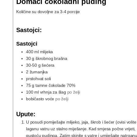
Domaći čokoladni puding
Količine su dovoljne za 3-4 porcije
Sastojci:
Sastojci
400
ml
mlijeka
30
g
škrobnog brašna
30-50
g
šećera
2
žumanjka
prstohvat soli
75
g
tamne čokolade 70%
100
ml
vrhnja za šlag
po želji
bobičasto voće
po želji
Upute:
U posudi pomiješajte mlijeko, jaja, škrob i šećer (ovisi volit
laganu vatru uz stalno miješanje. Kad smjesa počne vrijeti,
gustoću pudinga. Zatim skinite s vatre i umiješajte natrgan