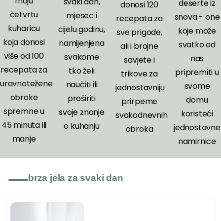
moju
svaki dan,
deserte iz
donosi 120
četvrtu
mjesec i
snova - one
recepata za
kuharicu
cijelu godinu,
koje može
sve prigode,
koja donosi
namijenjena
svatko od
ali i brojne
više od 100
svakome
nas
savjete i
recepata za
tko želi
pripremiti u
trikove za
uravnotežene
naučiti ili
svome
jednostavniju
obroke
proširiti
domu
prirpeme
spremne u
svoje znanje
koristeći
svakodnevnih
45 minuta ili
o kuhanju
jednostavne
obroka
manje
namirnice
brza jela za svaki dan