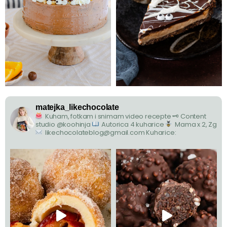
matejka_likechocolate
Kuham, fotkam i snimam video recepte
🗝 Content
studio @koohinja
Autorica 4 kuharice
Mama x 2, Zg
likechocolateblog@gmail.com
Kuharice: