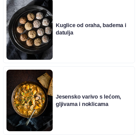
Kuglice od oraha, badema i
datulja
Jesensko varivo s lećom,
gljivama i noklicama