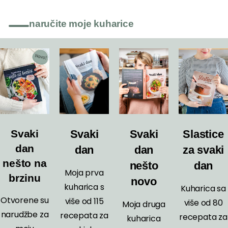
naručite moje kuharice
Svaki
Svaki
Slastice
Svaki
dan
dan
za svaki
dan
nešto na
nešto
dan
Moja prva
brzinu
novo
kuharica s
Kuharica sa
Otvorene su
više od 115
više od 80
Moja druga
narudžbe za
recepata za
recepata za
kuharica